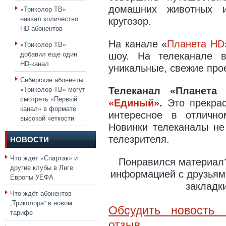
домашних животных и
«Триколор ТВ»
назвал количество
кругозор.
HD-абонентов
На канале «
Планета HD
«Триколор ТВ»
добавил еще один
шоу. На телеканале 
HD-канал
уникальные, свежие про
Сибирские абоненты
«Триколор ТВ» могут
Телеканал «Планет
смотреть «Первый
«Единый»
.
Это прекрас
канал» в формате
интересное в отлично
высокой четкости
Новинки телеканалы не
телезрителя.
НОВОСТИ
Что ждёт «Спартак» и
Понравился материал?
другие клубы в Лиге
информацией с друзьями
Европы УЕФА
закладк
Что ждёт абонентов
„Триколора“ в новом
Обсудить новость 
тарифе
отзыв