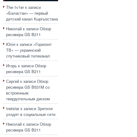
The-1v1er
к записи
«Баластан» — первый
детский канал Кыргызстана
Николай
к записи
Обзор
ресивера GS B211
Юлія
к записи
«Горизонт
ТВ» — украинский
спутниковый телеканал
Игорь
к записи
Обзор
ресивера GS B211
Сергей
к записи
Обзор
ресивера GS B531M со
встроенным
твердотельным диском
inetstar
к записи
Зрители
уходят в социальные сети
Николай
к записи
Обзор
ресивера GS B211