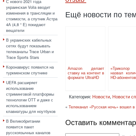
С нового 2021 года
украинская Volia вводит
изменения в трансляции и
Ещё новости по тем
стоимости, а спутник Астра
4А (4,8 ° E) покидают
вещатели
В украинских кабельных
сетях будут показывать
телеканалы Trace Urban и
Trace Sports Stars
Коронавирус появился на
Amazon делает
«Триколор
туркменском спутнике
ставку на контент в
назвал коли
формате UltraHD
HD-абонентов
UEFA расширяет
использование
стриминговой платформы
Категория:
Новости
,
Новости сп
технологии ОТТ и даже с
использованием
«
Телеканал «Русская ночь» вошел в
клавиатуры для ноутбуков
Оставить комментар
В Великобритании
появится пакет
русскоязычных каналов