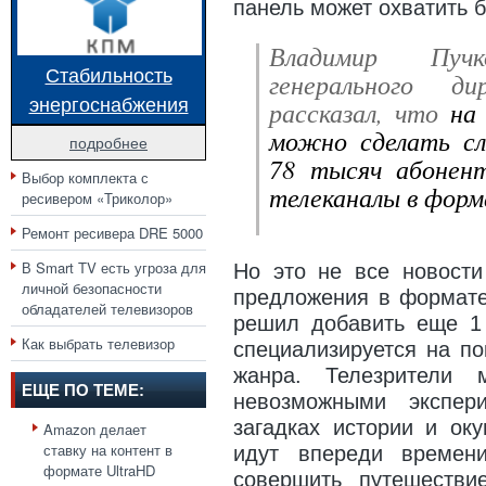
панель может охватить 
Владимир Пуч
Стабильность
генерального д
энергоснабжения
рассказал, что
на
можно сделать сл
подробнее
78 тысяч абонен
Выбор комплекта с
телеканалы в форм
ресивером «Триколор»
Ремонт ресивера DRE 5000
В Smart TV есть угроза для
Но это не все новости
личной безопасности
предложения в формате
обладателей телевизоров
решил добавить еще 1
Как выбрать телевизор
специализируется на по
жанра. Телезрители 
ЕЩЕ ПО ТЕМЕ:
невозможными экспер
загадках истории и оку
Amazon делает
ставку на контент в
идут впереди времен
формате UltraHD
совершить путешестви