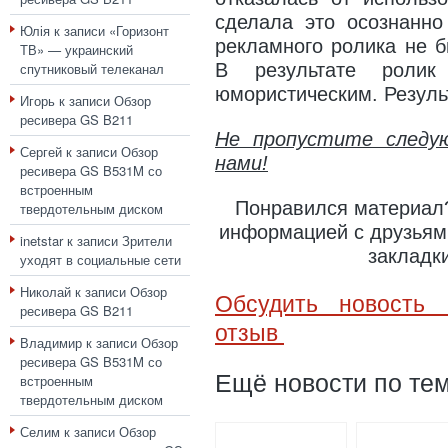
сделала это осознанно
Юлія
к записи
«Горизонт
рекламного ролика не б
ТВ» — украинский
спутниковый телеканал
В результате ролик
юмористическим. Резуль
Игорь
к записи
Обзор
ресивера GS B211
Не пропустите следу
Сергей
к записи
Обзор
нами!
ресивера GS B531M со
встроенным
Понравился материал?
твердотельным диском
информацией с друзьями
inetstar
к записи
Зрители
закладк
уходят в социальные сети
Николай
к записи
Обзор
Обсудить новость 
ресивера GS B211
отзыв
Владимир
к записи
Обзор
ресивера GS B531M со
Ещё новости по тем
встроенным
твердотельным диском
Селим
к записи
Обзор