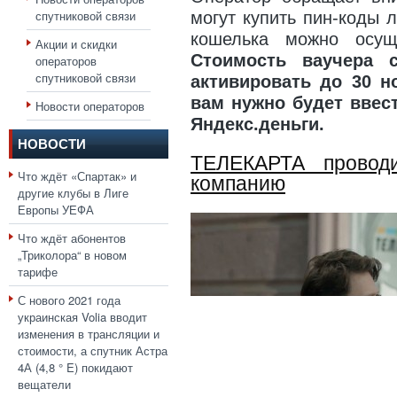
спутниковой связи
могут купить пин-коды 
кошелька можно осущ
Акции и скидки
Стоимость ваучера с
операторов
спутниковой связи
активировать до 30 н
вам нужно будет ввес
Новости операторов
Яндекс.деньги.
НОВОСТИ
ТЕЛЕКАРТА провод
Что ждёт «Спартак» и
компанию
другие клубы в Лиге
Европы УЕФА
Что ждёт абонентов
„Триколора“ в новом
тарифе
С нового 2021 года
украинская Volia вводит
изменения в трансляции и
стоимости, а спутник Астра
4А (4,8 ° E) покидают
вещатели