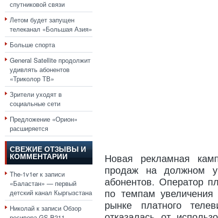
спутниковой связи
Летом будет запущен
телеканал «Большая Азия»
Больше спорта
General Satellite продолжит
удивлять абонентов
«Триколор ТВ»
Зрители уходят в
социальные сети
Предложение «Орион»
расширяется
СВЕЖИЕ ОТЗЫВЫ И
КОММЕНТАРИИ
Новая рекламная кам
продаж на должном у
The-1v1er
к записи
абонентов. Оператор пл
«Баластан» — первый
детский канал Кыргызстана
по темпам увеличения 
рынке платного теле
Николай
к записи
Обзор
отказалась от использ
ресивера GS B211