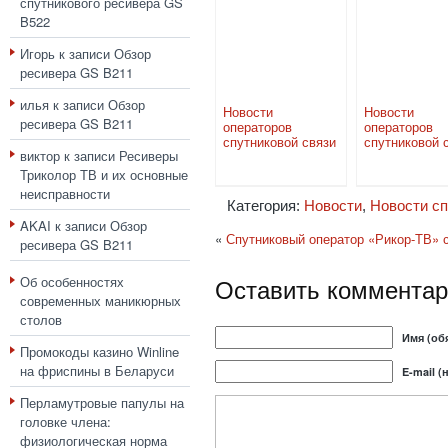
спутникового ресивера GS
B522
Игорь
к записи
Обзор
ресивера GS B211
илья
к записи
Обзор
Новости
Новости
ресивера GS B211
операторов
операторов
спутниковой связи
спутниковой 
виктор
к записи
Ресиверы
Триколор ТВ и их основные
неисправности
Категория:
Новости
,
Новости сп
AKAI
к записи
Обзор
«
Спутниковый оператор «Рикор-ТВ» 
ресивера GS B211
Оставить комментар
Об особенностях
современных маникюрных
столов
Имя (об
Промокоды казино Winline
на фриспины в Беларуси
E-mail (
Перламутровые папулы на
головке члена:
физиологическая норма