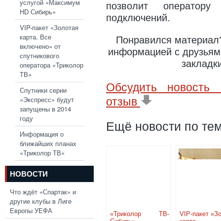
услугой «Максимум
позволит оператору
HD Сибирь»
подключений.
VIP-пакет «Золотая
карта. Все
Понравился материал?
включено» от
информацией с друзьями
спутникового
закладк
оператора «Триколор
ТВ»
Обсудить новость 
Спутники серии
«Экспресс» будут
отзыв
запущены в 2014
году
Ещё новости по тем
Информация о
ближайших планах
«Триколор ТВ»
НОВОСТИ
Что ждёт «Спартак» и
другие клубы в Лиге
Европы УЕФА
«Триколор ТВ-
VIP-пакет «З