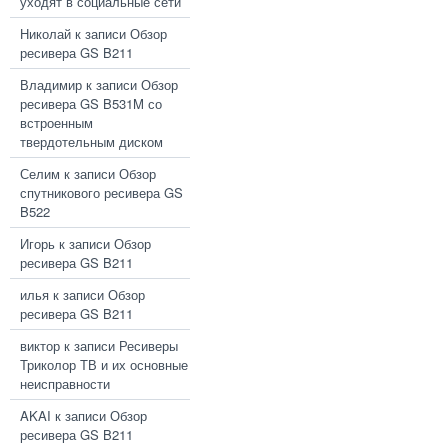
уходят в социальные сети
Николай
к записи
Обзор
ресивера GS B211
Владимир
к записи
Обзор
ресивера GS B531M со
встроенным
твердотельным диском
Селим
к записи
Обзор
спутникового ресивера GS
B522
Игорь
к записи
Обзор
ресивера GS B211
илья
к записи
Обзор
ресивера GS B211
виктор
к записи
Ресиверы
Триколор ТВ и их основные
неисправности
AKAI
к записи
Обзор
ресивера GS B211