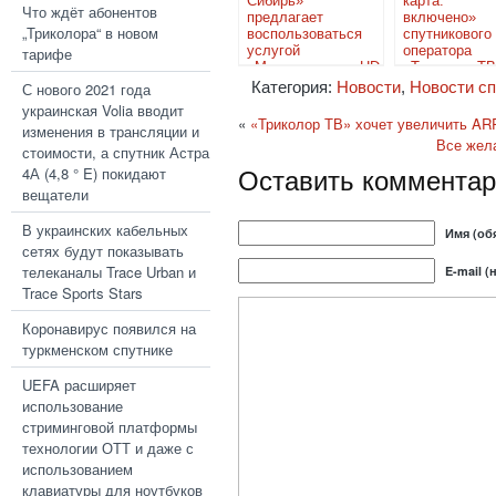
Сибирь»
карта. 
Что ждёт абонентов
предлагает
включено
„Триколора“ в новом
воспользоваться
спутникового
услугой
оператора
тарифе
«Максимум HD
«Триколор ТВ
Сибирь»
Категория:
Новости
,
Новости сп
С нового 2021 года
украинская Volia вводит
«
«Триколор ТВ» хочет увеличить A
изменения в трансляции и
Все жел
стоимости, а спутник Астра
Оставить комментар
4А (4,8 ° E) покидают
вещатели
В украинских кабельных
Имя (об
сетях будут показывать
телеканалы Trace Urban и
E-mail (
Trace Sports Stars
Коронавирус появился на
туркменском спутнике
UEFA расширяет
использование
стриминговой платформы
технологии ОТТ и даже с
использованием
клавиатуры для ноутбуков