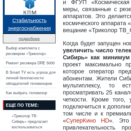
и ФГУП «Космическая
меры, связанные с рез
аппаратов. Это делаетс
Стабильность
космического аппарата 
энергоснабжения
вещание «Триколор ТВ_С
подробнее
Когда будет запущен но
Выбор комплекта с
увеличить число телек
ресивером «Триколор»
Сибирь» как минимум
Ремонт ресивера DRE 5000
проект максимально п
которое оператор пре
В Smart TV есть угроза для
личной безопасности
абонентам. Жители Сиби
обладателей телевизоров
мультиплексу, то е
просматривать 25 кана
Как выбрать телевизор
четкости. Кроме того,
ЕЩЕ ПО ТЕМЕ:
подключиться к дополни
том числе и к премиал
«Триколор ТВ-
«
СуперКино HD
«. Это
Сибирь» предлагает
воспользоваться
привлекательность пр