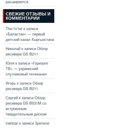
расширяется
СВЕЖИЕ ОТЗЫВЫ И
КОММЕНТАРИИ
The-1v1er
к записи
«Баластан» — первый
детский канал Кыргызстана
Николай
к записи
Обзор
ресивера GS B211
Юлія
к записи
«Горизонт
ТВ» — украинский
спутниковый телеканал
Игорь
к записи
Обзор
ресивера GS B211
Сергей
к записи
Обзор
ресивера GS B531M со
встроенным
твердотельным диском
inetstar
к записи
Зрители