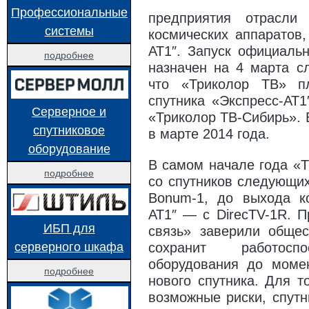
Профессиональные
ТАБЛИЦА ЧАСТОТ СПУТНИКА EUTELSAT W4 / EUTELSAT W7 (36.0° В. Д.)
ВЫ
предприятия отрасли
системы
РЕМОНТ РЕСИВЕРА ТРИКОЛОР ТВ DRE 5000 СЫПЕТСЯ ИЗОБРАЖЕНИЕ
космических аппаратов,
ОН
АТ1″.
Запуск официальн
подробнее
НАСТРОЙКА ТЕЛЕВИЗОРА СО ВСТРОЕННЫМ СПУТНИКОВЫМ РЕСИВЕРОМ (СТАН
назначен на 4 марта с
ОПИСАНИЕ ФАЙЛА REGEX, ОПИСАНИЕ СПУТНИКОВОЙ РЫБАЛКИ, НАСТРОЙКА
что «Триколор ТВ» пл
спутника «Экспресс-АТ
ЛУЧШИЕ МЕСТА ДЛЯ СПУТНИКОВОЙ РЫБАЛКИ, СПУТНИКОВЫЕ ПРОВАЙДЕРЫ
Серверное и
«Триколор ТВ-Сибирь». 
спутниковое
АЗЫ СПУТНИКОВОГО ТЕЛЕВИДЕНИЯ
МОДУЛЬ CI+ ДЛЯ ПРОСМОТРА ТРИК
в марте 2014 года.
оборудование
МЕНЯЕМ МЕСТАМИ КАНАЛЫ НА РЕСИВЕРЕ TРИКОЛОР ТВ
КАК ПЕРЕВЕСТ
В самом начале года «Т
подробнее
КАК ПОДКЛЮЧИТЬ АНТЕННЫЙ КАБЕЛЬ К БЛОКУ ПИТАНИЯ
USB-COM (RS-
со спутников следующих
Bonum-1, до выхода ко
КАК СОЗДАТЬ СВОЙ ФАВОРИТНЫЙ СПИСОК КАНАЛОВ ТРИКОЛОР ТВ НА РЕСИВЕРАХ 
АТ1″ — с DirecTV-1R. 
КАК ПЕРЕНАСТРОИТЬ ОБОРУДОВАНИЕ АБОНЕНТАМ «OTAU TV»
ИБП для
связь» заверили общес
серверного шкафа
SMART TV НЕ БЕЗОПАСЕН, ЕСТЬ УГРОЗА ДЛЯ ЛИЧНОЙ БЕЗОПАСНОСТИ ОБЛ
сохранит работосп
оборудования до моме
КАК ВЫБРАТЬ ТЕЛЕВИЗОР НИ НА ОДИН ДЕНЬ
8K ULTRA HD: ЧТО ЭТО
подробнее
нового спутника. Для т
возможные риски, спут