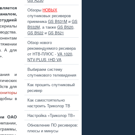
GS A230
яется
Обзоры
НОВЫХ
аналом,
 ПЛЮС
спутниковых ресиверов
студией
приемника
GS B531M
и
GS
– сериалы
B532M
, а также
GS B520
,
одства.
GS B522
и
GS B521
ентам
Обзор нового
тяжении
 РАЗЪЕМА ?
рекомендуемого ресивера
в. А для
от НТВ-ПЛЮС -
VA 1020
,
».
NTV-PLUS 1HD VA
Выбираем систему
вания и
спутникового телевидения
ических
Как прошить спутниковый
, GS B211
йств для
ресивер
ониторы
добны в
Как самостоятельно
настроить Триколор ТВ
Настройка «Триколор ТВ»
лом ОАО
омпании,
Обновление ПО ресиверов:
ограммы,
плюсы и минусы