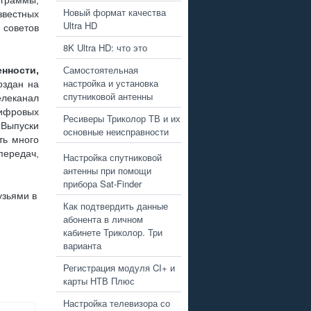
ограммы,
Новый формат качества
звестных
Ultra HD
советов
8K Ultra HD: что это
Самостоятельная
нности,
настройка и установка
здан на
спутниковой антенны
елеканал
цифровых
Ресиверы Триколор ТВ и их
Выпуски
основные неисправности
ть много
ередач,
Настройка спутниковой
антенны при помощи
прибора Sat-Finder
узьями в
Как подтвердить данные
абонента в личном
кабинете Триколор. Три
варианта
Регистрация модуля CI+ и
карты НТВ Плюс
Настройка телевизора со