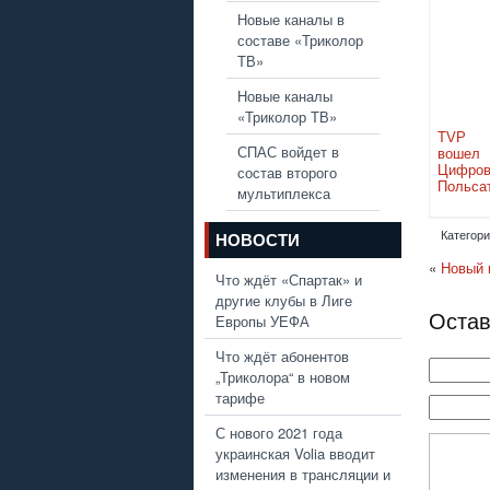
Новые каналы в
составе «Триколор
ТВ»
Новые каналы
«Триколор ТВ»
TVP R
СПАС войдет в
вошел
состав второго
Цифров
Польса
мультиплекса
Категори
НОВОСТИ
«
Новый 
Что ждёт «Спартак» и
другие клубы в Лиге
Остав
Европы УЕФА
Что ждёт абонентов
„Триколора“ в новом
тарифе
С нового 2021 года
украинская Volia вводит
изменения в трансляции и