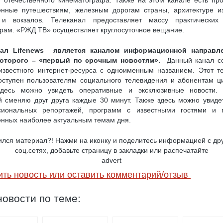
у отечественного кинематографа. Также на этом канале есть пр
нные путешествиям, железным дорогам страны, архитектуре и
 и вокзалов. Телеканал предоставляет массу практических 
рам. «РЖД ТВ» осуществляет круглосуточное вещание.
нал Lifenews является каналом информационной направле
которого – «первый по срочным новостям».
Данный канал со
известного интернет-ресурса с одноименным названием. Этот т
оступен пользователям социального телевидения и абонентам 
Здесь можно увидеть оперативные и эксклюзивные новости. 
й сменяю друг друга каждые 30 минут. Также здесь можно увиде
сиональных репортажей, программ с известными гостями и п
нных наиболее актуальным темам дня.
лся материал?! Нажми на иконку и поделитесь информацией с др
соц.сетях, добавьте страницу в закладки или распечатайте
advert
ить новость или оставить комментарий/отзыв
овости по теме: