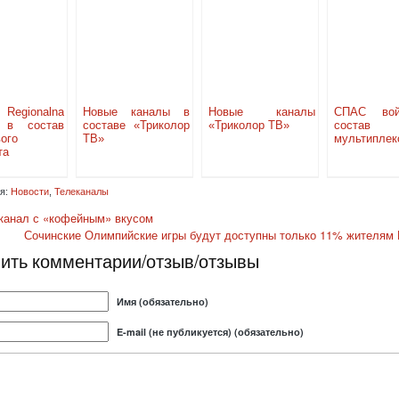
egionalna
Новые каналы в
Новые каналы
СПАС во
 в состав
составе «Триколор
«Триколор ТВ»
состав в
ого
ТВ»
мультиплек
та
я:
Новости
,
Телеканалы
канал с «кофейным» вкусом
Сочинские Олимпийские игры будут доступны только 11% жителям
ить комментарии/отзыв/отзывы
Имя (обязательно)
E-mail (не публикуется) (обязательно)