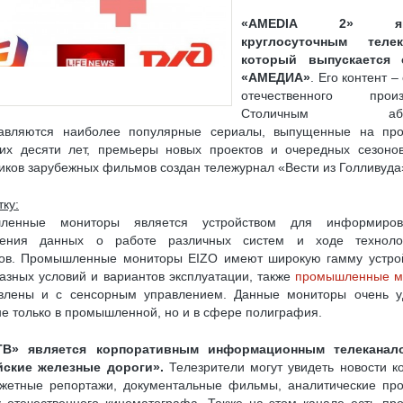
ELSAT W7 (36.0° В. Д.)
ВЫБОР КОМПЛЕКТА С РЕСИВЕРОМ «ТРИКОЛОР»
«AMEDIA 2» явл
круглосуточным телек
 СЫПЕТСЯ ИЗОБРАЖЕНИЕ
ОНЛАЙН РЕГИСТРАЦИЯ МОДУЛЯ CI+ И КАРТЫ НТВ
который выпускается 
ПУТНИКОВЫМ РЕСИВЕРОМ (СТАНДАРТ DVB-S/S2)
«АМЕДИА»
. Его контент 
отечественного произв
ИКОВОЙ РЫБАЛКИ, НАСТРОЙКА СПУТНИКОВОЙ РЫБАЛКИ
Столичным абон
тавляются наиболее популярные сериалы, выпущенные на про
И, СПУТНИКОВЫЕ ПРОВАЙДЕРЫ
ПОЧЕМУ У РЕСИВЕРОВ ДВА КОНВЕРТЕРНЫХ
их десяти лет, премьеры новых проектов и очередных сезоно
УЛЬ CI+ ДЛЯ ПРОСМОТРА ТРИКОЛОР ТВ НА ТЕЛЕВИЗОРЕ С DVB-S2
иков зарубежных фильмов создан тележурнал «Вести из Голливуда
ИКОЛОР ТВ
КАК ПЕРЕВЕСТИ 3G(4G)-МОДЕМ В РЕЖИМ «ТОЛЬКО МОДЕМ»
ку:
ленные мониторы является устройством для информиро
У ПИТАНИЯ
USB-COM (RS-232) ПЕРЕХОДНИК: ДЕЛАЕМ САМОСТОЯТЕЛЬНО
жения данных о работе различных систем и ходе технолог
ОВ ТРИКОЛОР ТВ НА РЕСИВЕРАХ GS E501/GS C591, GS U510, GS U210, GS B210
ов. Промышленные мониторы EIZO имеют широкую гамму устро
азных условий и вариантов эксплуатации, также
промышленные м
НТАМ «OTAU TV»
влены и с сенсорным управлением. Данные мониторы очень у
не только в промышленной, но и в сфере полиграфия.
Я ЛИЧНОЙ БЕЗОПАСНОСТИ ОБЛАДАТЕЛЕЙ ТЕЛЕВИЗОРОВ
8K ULTRA HD: ЧТО ЭТО
В» является корпоративным информационным телекана
йские железные дороги».
Телезрители могут увидеть новости к
жетные репортажи, документальные фильмы, аналитические пр