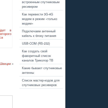
встроенным спутниковым
ресивером
Как перевести 3G-4G
модем в режим «только
модем»
йдет в
Подключаем антенный
торого
кабель к блоку питания
са
USB-COM (RS-232)
Как создать свой
фаворитный список
каналов Триколор ТВ
 Швеции
»
Какие бывают спутниковые
антенны
Список мастер-кодов для
спутниковых ресиверов