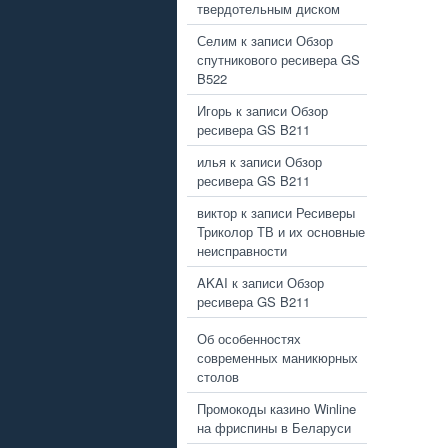
твердотельным диском
Селим
к записи
Обзор
спутникового ресивера GS
B522
Игорь
к записи
Обзор
ресивера GS B211
илья
к записи
Обзор
ресивера GS B211
виктор
к записи
Ресиверы
Триколор ТВ и их основные
неисправности
AKAI
к записи
Обзор
ресивера GS B211
Об особенностях
современных маникюрных
столов
Промокоды казино Winline
на фриспины в Беларуси