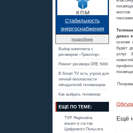
классик
посвяще
мостов
пассажи
Стабильность
энергоснабжения
Телека
девиз 
подробнее
основе 
будет д
Выбор комплекта с
ресивером «Триколор»
услуг. 
новосте
Ремонт ресивера DRE 5000
профес
посвяще
В Smart TV есть угроза для
личной безопасности
Понрави
обладателей телевизоров
Как выбрать телевизор
Обсуд
ЕЩЕ ПО ТЕМЕ:
TVP Regionalna
Ещё н
вошел в состав
Цифрового Польсата