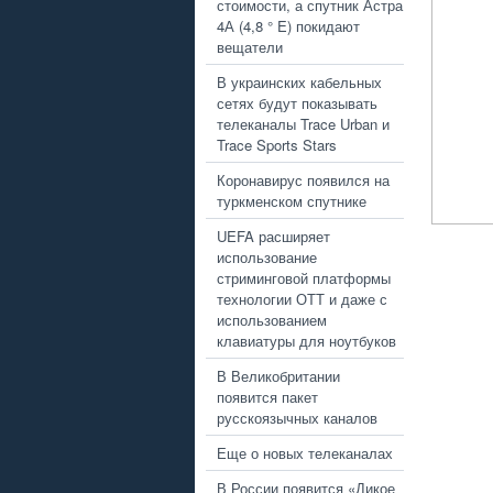
стоимости, а спутник Астра
4А (4,8 ° E) покидают
вещатели
В украинских кабельных
сетях будут показывать
телеканалы Trace Urban и
Trace Sports Stars
Коронавирус появился на
туркменском спутнике
UEFA расширяет
использование
стриминговой платформы
технологии ОТТ и даже с
использованием
клавиатуры для ноутбуков
В Великобритании
появится пакет
русскоязычных каналов
Еще о новых телеканалах
В России появится «Дикое