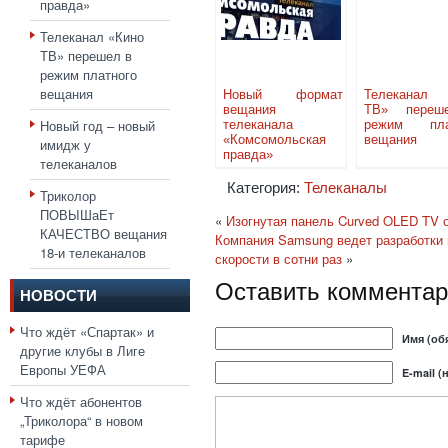
правда»
Телеканал «Кино
ТВ» перешел в
режим платного
вещания
Новый формат
Телеканал 
вещания
ТВ» переш
Новый год – новый
телеканала
режим пла
«Комсомольская
вещания
имидж у
правда»
телеканалов
Категория:
Телеканалы
Триколор
ПОВЫШаЕт
«
Изогнутая панель Curved OLED TV от
КАЧЕСТВО вещания
Компания Samsung ведет разработки 
18-и телеканалов
скорости в сотни раз
»
Оставить комментар
НОВОСТИ
Что ждёт «Спартак» и
Имя (об
другие клубы в Лиге
Европы УЕФА
E-mail (
Что ждёт абонентов
„Триколора“ в новом
тарифе