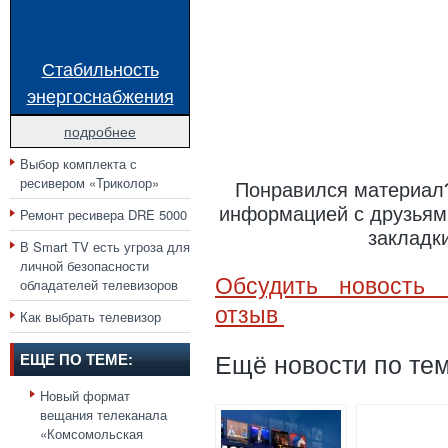
Стабильность
энергоснабжения
подробнее
Выбор комплекта с
ресивером «Триколор»
Понравился материал?
информацией с друзьями
Ремонт ресивера DRE 5000
закладк
В Smart TV есть угроза для
личной безопасности
Обсудить новость 
обладателей телевизоров
отзыв
Как выбрать телевизор
ЕЩЕ ПО ТЕМЕ:
Ещё новости по тем
Новый формат
вещания телеканала
«Комсомольская