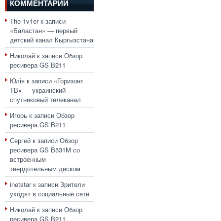
КОММЕНТАРИИ
The-1v1er
к записи
«Баластан» — первый
детский канал Кыргызстана
Николай
к записи
Обзор
ресивера GS B211
Юлія
к записи
«Горизонт
ТВ» — украинский
спутниковый телеканал
Игорь
к записи
Обзор
ресивера GS B211
Сергей
к записи
Обзор
ресивера GS B531M со
встроенным
твердотельным диском
inetstar
к записи
Зрители
уходят в социальные сети
Николай
к записи
Обзор
ресивера GS B211