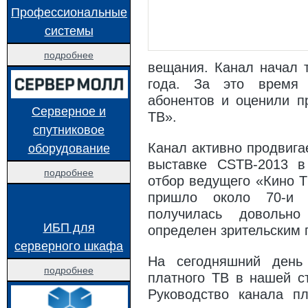
Профессиональные
ТАБЛИЦА ЧАСТОТ СПУТНИКА EUTELSAT W4 / EUTELSAT W7 (36.0° В. Д.)
ВЫ
системы
РЕМОНТ РЕСИВЕРА ТРИКОЛОР ТВ DRE 5000 СЫПЕТСЯ ИЗОБРАЖЕНИЕ
ОН
подробнее
НАСТРОЙКА ТЕЛЕВИЗОРА СО ВСТРОЕННЫМ СПУТНИКОВЫМ РЕСИВЕРОМ (СТАН
вещания. Канал начал 
ОПИСАНИЕ ФАЙЛА REGEX, ОПИСАНИЕ СПУТНИКОВОЙ РЫБАЛКИ, НАСТРОЙКА
года. За это время 
абонентов и оценили 
ЛУЧШИЕ МЕСТА ДЛЯ СПУТНИКОВОЙ РЫБАЛКИ, СПУТНИКОВЫЕ ПРОВАЙДЕРЫ
Серверное и
ТВ».
спутниковое
АЗЫ СПУТНИКОВОГО ТЕЛЕВИДЕНИЯ
МОДУЛЬ CI+ ДЛЯ ПРОСМОТРА ТРИК
оборудование
Канал активно продвига
МЕНЯЕМ МЕСТАМИ КАНАЛЫ НА РЕСИВЕРЕ TРИКОЛОР ТВ
КАК ПЕРЕВЕСТ
выставке CSТВ-2013 в
подробнее
КАК ПОДКЛЮЧИТЬ АНТЕННЫЙ КАБЕЛЬ К БЛОКУ ПИТАНИЯ
USB-COM (RS-
отбор ведущего «Кино Т
пришло около 70-и ч
КАК СОЗДАТЬ СВОЙ ФАВОРИТНЫЙ СПИСОК КАНАЛОВ ТРИКОЛОР ТВ НА РЕСИВЕРАХ 
получилась довольно
КАК ПЕРЕНАСТРОИТЬ ОБОРУДОВАНИЕ АБОНЕНТАМ «OTAU TV»
ИБП для
определен зрительским 
серверного шкафа
SMART TV НЕ БЕЗОПАСЕН, ЕСТЬ УГРОЗА ДЛЯ ЛИЧНОЙ БЕЗОПАСНОСТИ ОБЛ
На сегодняшний день
КАК ВЫБРАТЬ ТЕЛЕВИЗОР НИ НА ОДИН ДЕНЬ
8K ULTRA HD: ЧТО ЭТО
подробнее
платного ТВ в нашей с
Руководство канала пл