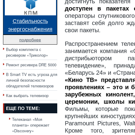
достигнуть показател
доступен в пакетах 
операторы спутникового
Стабильность
заставят себя долго жд
энергоснабжения
свои пакеты.
подробнее
Распространением теле
Выбор комплекта с
занимается компания «
ресивером «Триколор»
дистрибьютором п
Ремонт ресивера DRE 5000
телевидение», прина
«Беларусь 24» и «Стран
В Smart TV есть угроза для
«Кино ТВ» представл
личной безопасности
обладателей телевизоров
проявлениях – это и б
зарубежных кинолент
Как выбрать телевизор
церемонии, школы ки
Фильмы, которые пок
ЕЩЕ ПО ТЕМЕ:
крупнейших киностудиях 
Телеканал «Моя
Paramount Pictures, Wa
планета» опережает
Кроме того, зрителя
«Discovery»