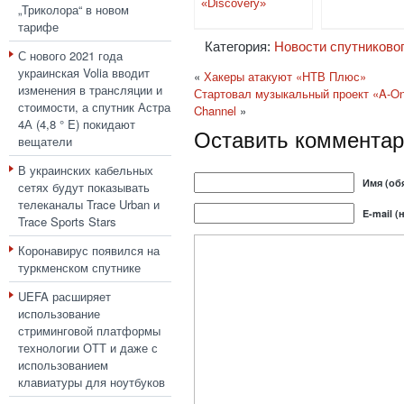
«Discovery»
„Триколора“ в новом
тарифе
Категория:
Новости спутниково
С нового 2021 года
украинская Volia вводит
«
Хакеры атакуют «НТВ Плюс»
изменения в трансляции и
Стартовал музыкальный проект «A-One
стоимости, а спутник Астра
Channel
»
4А (4,8 ° E) покидают
Оставить комментар
вещатели
В украинских кабельных
Имя (об
сетях будут показывать
телеканалы Trace Urban и
E-mail (
Trace Sports Stars
Коронавирус появился на
туркменском спутнике
UEFA расширяет
использование
стриминговой платформы
технологии ОТТ и даже с
использованием
клавиатуры для ноутбуков