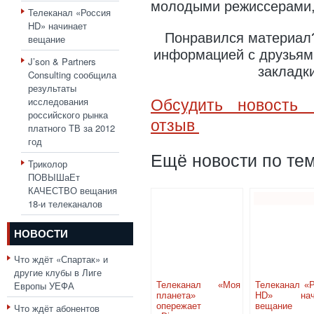
молодыми режиссерами, 
Телеканал «Россия
HD» начинает
Понравился материал?
вещание
информацией с друзьями
J’son & Partners
закладк
Consulting сообщила
результаты
исследования
Обсудить новость 
российского рынка
отзыв
платного ТВ за 2012
год
Ещё новости по тем
Триколор
ПОВЫШаЕт
КАЧЕСТВО вещания
18-и телеканалов
НОВОСТИ
Что ждёт «Спартак» и
другие клубы в Лиге
Европы УЕФА
Телеканал «Моя
Телеканал «
планета»
HD» начи
опережает
вещание
Что ждёт абонентов