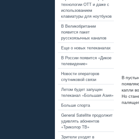
технологии ОТТ и даже с
использованием
клавиатуры для ноутбуков
В Великобритании
появится пакет
русскоязычных каналов
Еще о новых телеканалах
В России появится «Дикое
телевидение»
Новости операторов
В пусты
спутниковой связи
появляю
Летом будет запущен
капли во
телеканал «Большая Азия»
Но стане
палящег
Больше спорта
General Satellite продолжит
удивлять абонентов
«Триколор ТВ»
Зрители уходят в