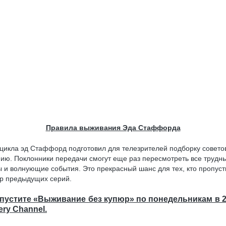
Правила выживания Эда Стаффорда
 цикла эд Стаффорд подготовил для телезрителей подборку совето
ию. Поклонники передачи смогут еще раз пересмотреть все трудн
 и волнующие события. Это прекрасный шанс для тех, кто пропуст
р предыдущих серий.
пустите «Выживание без купюр» по понедельникам в 2
ery Channel.