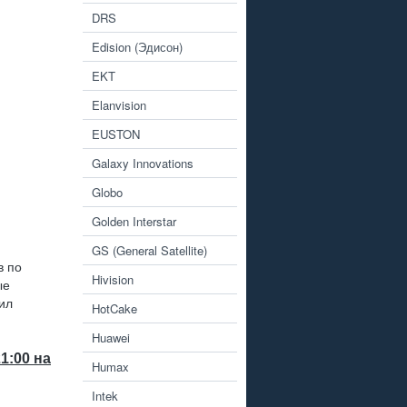
DRS
Edision (Эдисон)
EKT
Elanvision
EUSTON
Galaxy Innovations
Globo
Golden Interstar
GS (General Satellite)
в по
Hivision
ые
ил
HotCake
Huawei
1:00 на
Humax
Intek