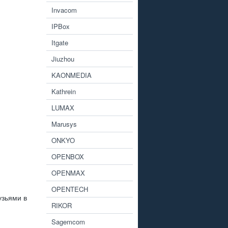
Invacom
IPBox
Itgate
Jiuzhou
KAONMEDIA
Kathrein
LUMAX
Marusys
ONKYO
OPENBOX
OPENMAX
OPENTECH
узьями в
RIKOR
Sagemcom