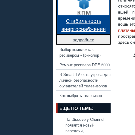
Платяны
относят
вшей, п
времени
Стабильность
вошь эт
энергоснабжения
платян
простран
подробнее
здесь о
Выбор комплекта с
ресивером «Триколор»
Ремонт ресивера DRE 5000
В Smart TV есть угроза для
личной безопасности
обладателей телевизоров
Как выбрать телевизор
ЕЩЕ ПО ТЕМЕ:
На Discovery Channel
появятся новый
передачи,