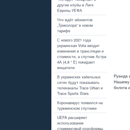
другие клубы в Лиге
Европы УЕФА
Что ждёт абонентов
„Триколора“ в новом
тарифе
С нового 2021 года
украинская Volia вводит
изменения в трансляции и
стоимости, а спутник Астра
4А (4,8 ° E) покидают
вещатели
Руанда 
В украинских кабельных
сетях будут показывать
Нашему 
телеканалы Trace Urban и
болота 
Trace Sports Stars
Коронавирус появился на
туркменском спутнике
UEFA расширяет
использование
стриминговой платформы