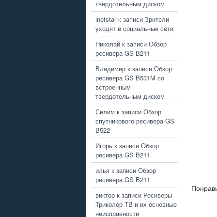
твердотельным диском
inetstar
к записи
Зрители
уходят в социальные сети
Николай
к записи
Обзор
ресивера GS B211
Владимир
к записи
Обзор
ресивера GS B531M со
встроенным
твердотельным диском
Селим
к записи
Обзор
спутникового ресивера GS
B522
Игорь
к записи
Обзор
ресивера GS B211
илья
к записи
Обзор
ресивера GS B211
Понрави
виктор
к записи
Ресиверы
Триколор ТВ и их основные
неисправности