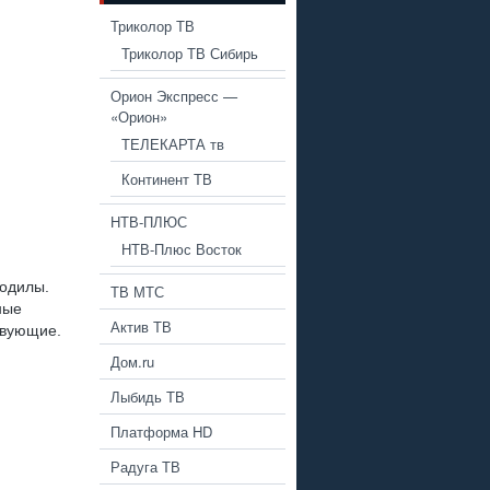
Триколор ТВ
Триколор ТВ Сибирь
Орион Экспресс —
«Орион»
ТЕЛЕКАРТА тв
Континент ТВ
НТВ-ПЛЮС
НТВ-Плюс Восток
кодилы.
ТВ МТС
ные
Актив ТВ
твующие.
Дом.ru
Лыбидь ТВ
Платформа HD
Радуга ТВ