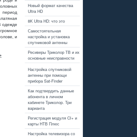
м роде и
Новый формат качества
головных
Ultra HD
й период
платяная
8K Ultra HD: что это
В одежде
Самостоятельная
громное
настройка и установка
олове, и
спутниковой антенны
Ресиверы Триколор ТВ и их
»
основные неисправности
Настройка спутниковой
антенны при помощи
прибора Sat-Finder
Как подтвердить данные
абонента в личном
кабинете Триколор. Три
варианта
Регистрация модуля CI+ и
карты НТВ Плюс
Настройка телевизора со