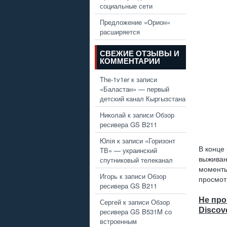
социальные сети
Предложение «Орион»
расширяется
СВЕЖИЕ ОТЗЫВЫ И
КОММЕНТАРИИ
The-1v1er
к записи
«Баластан» — первый
детский канал Кыргызстана
Николай
к записи
Обзор
ресивера GS B211
Юлія
к записи
«Горизонт
В конце
ТВ» — украинский
спутниковый телеканал
выживан
моменты
Игорь
к записи
Обзор
просмот
ресивера GS B211
Не про
Сергей
к записи
Обзор
Discov
ресивера GS B531M со
встроенным