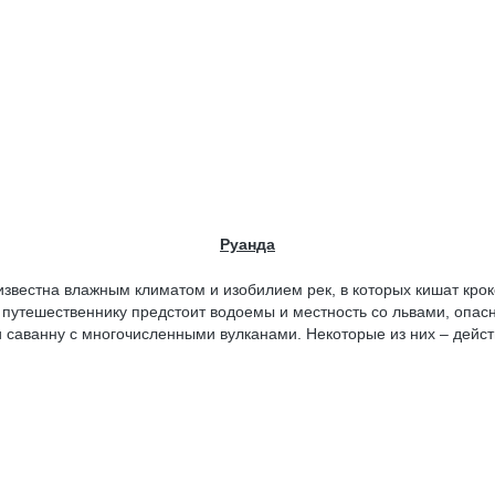
Руанда
известна влажным климатом и изобилием рек, в которых кишат кро
путешественнику предстоит водоемы и местность со львами, опас
и саванну с многочисленными вулканами. Некоторые из них – дейс