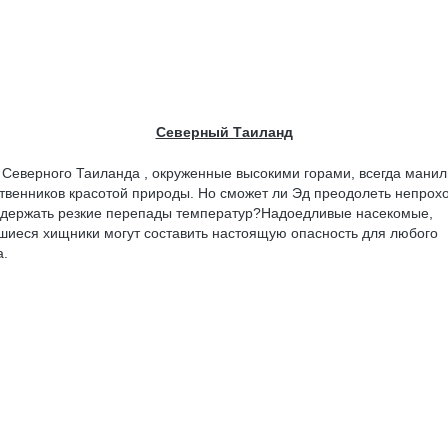
Северный Таиланд
 Северного Таиланда , окруженные высокими горами, всегда манил
твенников красотой природы. Но сможет ли Эд преодолеть непро
ыдержать резкие перепады температур?Надоедливые насекомые,
шиеся хищники могут составить настоящую опасность для любого
а.