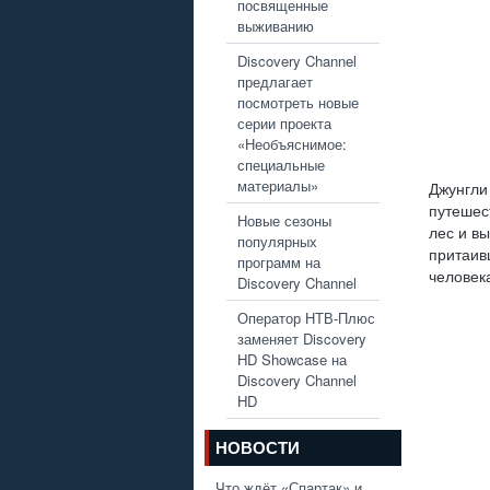
посвященные
выживанию
Discovery Channel
предлагает
посмотреть новые
серии проекта
«Необъяснимое:
специальные
материалы»
Джунгли
путешес
Новые сезоны
лес и в
популярных
притаив
программ на
человек
Discovery Channel
Оператор НТВ-Плюс
заменяет Discovery
HD Showcase на
Discovery Channel
HD
НОВОСТИ
Что ждёт «Спартак» и