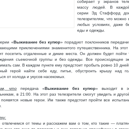
собирает у экранов тел
ELSAT W7 (36.0° В. Д.)
ВЫБОР КОМПЛЕКТА С РЕСИВЕРОМ «ТРИКОЛОР»
массу людей. В каждо
серии Эд Стаффорд док
 СЫПЕТСЯ ИЗОБРАЖЕНИЕ
ОНЛАЙН РЕГИСТРАЦИЯ МОДУЛЯ CI+ И КАРТЫ НТВ
телезрителям, что можно 
ПУТНИКОВЫМ РЕСИВЕРОМ (СТАНДАРТ DVB-S/S2)
любых условиях, даже б
еды и одежды.
ИКОВОЙ РЫБАЛКИ, НАСТРОЙКА СПУТНИКОВОЙ РЫБАЛКИ
ерии «
Выживание без купюр
» порадуют поклонников передач
И, СПУТНИКОВЫЕ ПРОВАЙДЕРЫ
ПОЧЕМУ У РЕСИВЕРОВ ДВА КОНВЕРТЕРНЫХ
вающими приключениями знаменитого путешественника. На этот
УЛЬ CI+ ДЛЯ ПРОСМОТРА ТРИКОЛОР ТВ НА ТЕЛЕВИЗОРЕ С DVB-S2
ит посетить отдаленные и дикие места. Он должен будет пойти 
ждения съемочной группы и без одежды. Все происходящее э
ИКОЛОР ТВ
КАК ПЕРЕВЕСТИ 3G(4G)-МОДЕМ В РЕЖИМ «ТОЛЬКО МОДЕМ»
нимать сам. В каждом пункте ему предстоит пробыть ровно 10 дней
ный герой найти себе еду, питье, обустроить крышу над го
У ПИТАНИЯ
USB-COM (RS-232) ПЕРЕХОДНИК: ДЕЛАЕМ САМОСТОЯТЕЛЬНО
ься от холода и укусов насекомых.
ОВ ТРИКОЛОР ТВ НА РЕСИВЕРАХ GS E501/GS C591, GS U510, GS U210, GS B210
им, что
передача «
Выживание без купюр
» выходит в 
НТАМ «OTAU TV»
ьникам, в 21:00. На этот раз телезрители смогут увидеть и другой
 появятся новые герои. Им также предстоит пройти все испытан
Я ЛИЧНОЙ БЕЗОПАСНОСТИ ОБЛАДАТЕЛЕЙ ТЕЛЕВИЗОРОВ
.
8K ULTRA HD: ЧТО ЭТО
ку:
 отвлечемся от темы и расскажем вам о том, кто такие — платя