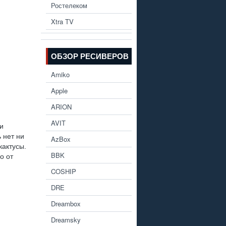
Ростелеком
Xtra TV
ОБЗОР РЕСИВЕРОВ
Amiko
Apple
ARION
AVIT
и
 нет ни
AzBox
кактусы.
BBK
о от
COSHIP
DRE
Dreambox
Dreamsky