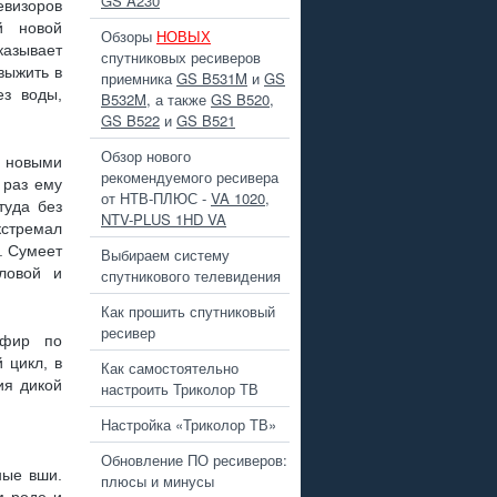
GS A230
евизоров
й новой
Обзоры
НОВЫХ
азывает
 ПЛЮС
спутниковых ресиверов
выжить в
приемника
GS B531M
и
GS
ез воды,
B532M
, а также
GS B520
,
GS B522
и
GS B521
Обзор нового
и новыми
 РАЗЪЕМА ?
рекомендуемого ресивера
 раз ему
от НТВ-ПЛЮС -
VA 1020
,
туда без
NTV-PLUS 1HD VA
кстремал
. Сумеет
Выбираем систему
ловой и
спутникового телевидения
Как прошить спутниковый
, GS B211
ресивер
эфир по
 цикл, в
Как самостоятельно
ия дикой
настроить Триколор ТВ
Настройка «Триколор ТВ»
Обновление ПО ресиверов:
ные вши.
плюсы и минусы