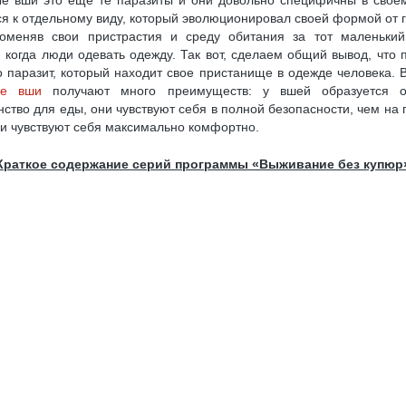
е вши это еще те паразиты и они довольно специфичны в свое
ся к отдельному виду, который эволюционировал своей формой от 
оменяв свои пристрастия и среду обитания за тот маленьки
 когда люди одевать одежду. Так вот, сделаем общий вывод, что 
о паразит, который находит свое пристанище в одежде человека. 
ые вши
получают много преимуществ: у вшей образуется о
ство для еды, они чувствуют себя в полной безопасности, чем на г
ни чувствуют себя максимально комфортно.
Краткое содержание серий программы «Выживание без купюр