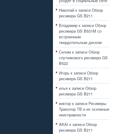
уходят в социальные сети
Николай
к записи
Обзор
ресивера GS B211
Владимир
к записи
Обзор
ресивера GS B531M со
встроенным
твердотельным диском
Селим
к записи
Обзор
спутникового ресивера GS
B522
Игорь
к записи
Обзор
ресивера GS B211
илья
к записи
Обзор
ресивера GS B211
виктор
к записи
Ресиверы
Триколор ТВ и их основные
неисправности
AKAI
к записи
Обзор
ресивера GS B211