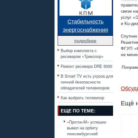
правите
связи на
услуг. 
Стабильность
и Ku-ди
энергоснабжения
Спутни
подробнее
Решетне
ФГУП «К
Выбор комплекта с
не мене
ресивером «Триколор»
Ремонт ресивера DRE 5000
Понрави
В Smart TV есть угроза для
личной безопасности
обладателей телевизоров
Обсуд
Как выбрать телевизор
Ещё н
ЕЩЕ ПО ТЕМЕ:
«Протон-М» успешно
вывел на орбиту
люксембургский