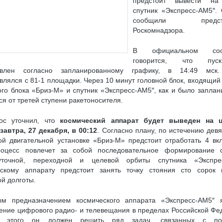
предстоит вывести на
ELSAT W7 (36.0° В. Д.)
ВЫБОР КОМПЛЕКТА С РЕСИВЕРОМ «ТРИКОЛОР»
спутник «Экспресс-АМ5″.
сообщили предста
 СЫПЕТСЯ ИЗОБРАЖЕНИЕ
ОНЛАЙН РЕГИСТРАЦИЯ МОДУЛЯ CI+ И КАРТЫ НТВ
Роскомнадзора.
ПУТНИКОВЫМ РЕСИВЕРОМ (СТАНДАРТ DVB-S/S2)
В официальном соо
ИКОВОЙ РЫБАЛКИ, НАСТРОЙКА СПУТНИКОВОЙ РЫБАЛКИ
говорится, что пу
твлен согласно запланированному графику, в 14:49 мск.
И, СПУТНИКОВЫЕ ПРОВАЙДЕРЫ
ПОЧЕМУ У РЕСИВЕРОВ ДВА КОНВЕРТЕРНЫХ
влялся с 81-1 площадки. Через 10 минут головной блок, входящий 
ого блока «Бриз-М» и спутник «Экспресс-АМ5″, как и было заплан
УЛЬ CI+ ДЛЯ ПРОСМОТРА ТРИКОЛОР ТВ НА ТЕЛЕВИЗОРЕ С DVB-S2
ся от третей ступени ракетоносителя.
ИКОЛОР ТВ
КАК ПЕРЕВЕСТИ 3G(4G)-МОДЕМ В РЕЖИМ «ТОЛЬКО МОДЕМ»
мос уточнил, что
космический аппарат будет выведен на 
У ПИТАНИЯ
USB-COM (RS-232) ПЕРЕХОДНИК: ДЕЛАЕМ САМОСТОЯТЕЛЬНО
завтра, 27 декабря, в 00:12
. Согласно плану, по истечению девя
й двигательной установке «Бриз-М» предстоит отработать 4 вк
ОВ ТРИКОЛОР ТВ НА РЕСИВЕРАХ GS E501/GS C591, GS U510, GS U210, GS B210
роцесс повлечет за собой последовательное формирование о
НТАМ «OTAU TV»
уточной, переходной и целевой орбиты спутника «Экспрес
скому аппарату предстоит занять точку стояния сто сорок 
Я ЛИЧНОЙ БЕЗОПАСНОСТИ ОБЛАДАТЕЛЕЙ ТЕЛЕВИЗОРОВ
ой долготы.
8K ULTRA HD: ЧТО ЭТО
м предназначением космического аппарата «Экспресс-АМ5″ я
ение цифрового радио- и телевещания в пределах Российской Фе
 этого он должен решить ряд задач, связанных с по