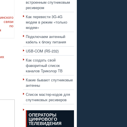
встроенным спутниковым
ресивером
Как перевести 3G-4G
аинского
модем в режим «только
 связи
н по
модем»
м
Подключаем антенный
кабель к блоку питания
USB-COM (RS-232)
еих
Как создать свой
фаворитный список
каналов Триколор ТВ
Какие бывают спутниковые
антенны
Список мастер-кодов для
спутниковых ресиверов
ОПЕРАТОРЫ
ЦИФРОВОГО
ТЕЛЕВИДЕНИЯ