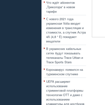
Что ждёт абонентов
„Триколора“ в новом
тарифе
С нового 2021 года
украинская Volia вводит
изменения в трансляции и
стоимости, а спутник Астра
4А (4,8 ° E) покидают
вещатели
В украинских кабельных
сетях будут показывать
телеканалы Trace Urban и
Trace Sports Stars
Коронавирус появился на
туркменском спутнике
UEFA расширяет
использование
стриминговой платформы
технологии ОТТ и даже с
использованием
клавиатуры для ноутбуков