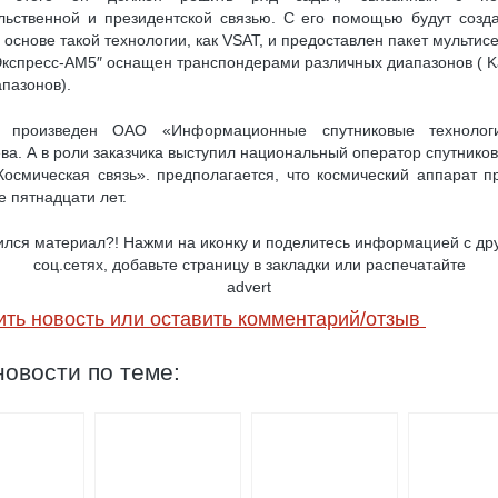
льственной и президентской связью. С его помощью будут созд
 основе такой технологии, как VSAT, и предоставлен пакет мультис
«Экспресс-АМ5″ оснащен транспондерами различных диапазонов ( Ka-
апазонов).
к произведен ОАО «Информационные спутниковые технолог
ва. А в роли заказчика выступил национальный оператор спутников
осмическая связь». предполагается, что космический аппарат п
е пятнадцати лет.
лся материал?! Нажми на иконку и поделитесь информацией с др
соц.сетях, добавьте страницу в закладки или распечатайте
advert
ить новость или оставить комментарий/отзыв
овости по теме: