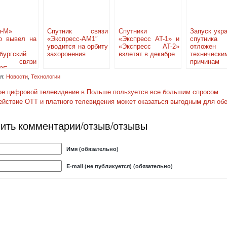
н-М»
Спутник связи
Спутники
Запуск укр
о вывел на
«Экспресс-АМ1″
«Экспресс AT-1» и
спутника
уводится на орбиту
«Экспресс AT-2»
отложе
бургский
захоронения
взлетят в декабре
технически
ик связи
причинам
-2Е»
я:
Новости
,
Технологии
е цифровой телевидение в Польше пользуется все большим спросом
йствие ОТТ и платного телевидения может оказаться выгодным для об
ить комментарии/отзыв/отзывы
Имя (обязательно)
E-mail (не публикуется) (обязательно)