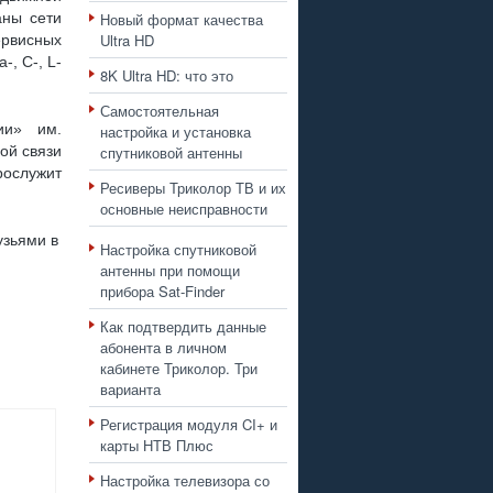
аны сети
Новый формат качества
Ultra HD
ервисных
, С-, L-
8K Ultra HD: что это
Самостоятельная
ии» им.
настройка и установка
ой связи
спутниковой антенны
рослужит
Ресиверы Триколор ТВ и их
основные неисправности
узьями в
Настройка спутниковой
антенны при помощи
прибора Sat-Finder
Как подтвердить данные
абонента в личном
кабинете Триколор. Три
варианта
Регистрация модуля CI+ и
карты НТВ Плюс
Настройка телевизора со