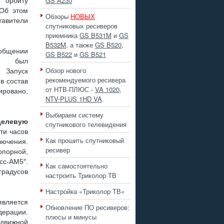
GS A230
 орбиту
 Об этом
Обзоры
НОВЫХ
вители
 ПЛЮС
спутниковых ресиверов
приемника
GS B531M
и
GS
B532M
, а также
GS B520
,
бщении
GS B522
и
GS B521
ск был
Обзор нового
 Запуск
 РАЗЪЕМА ?
рекомендуемого ресивера
в состав
от НТВ-ПЛЮС -
VA 1020
,
ировано,
NTV-PLUS 1HD VA
Выбираем систему
целевую
спутникового телевидения
ти часов
Как прошить спутниковый
лючения.
, GS B211
ресивер
порной,
с-АМ5″.
Как самостоятельно
градусов
настроить Триколор ТВ
Настройка «Триколор ТВ»
вляется
Обновление ПО ресиверов:
дерации.
плюсы и минусы
движной