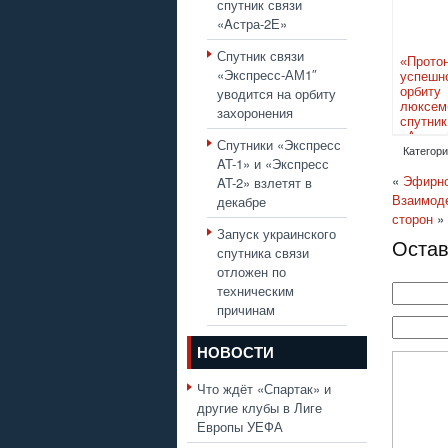
спутник связи
«Aстра-2Е»
Спутник связи
«Прото
«Экспресс-АМ1″
успешн
уводится на орбиту
орбиту
люксем
захоронения
спутн
«Aстра
Спутники «Экспресс
Категори
AT-1» и «Экспресс
«
Эфирно
AT-2» взлетят в
Взаимоде
декабре
сторон
»
Запуск украинского
Остав
спутника связи
отложен по
техническим
причинам
НОВОСТИ
Что ждёт «Спартак» и
другие клубы в Лиге
Европы УЕФА