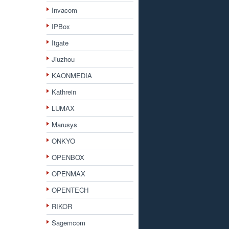
Invacom
IPBox
Itgate
Jiuzhou
KAONMEDIA
Kathrein
LUMAX
Marusys
ONKYO
OPENBOX
OPENMAX
OPENTECH
RIKOR
Sagemcom