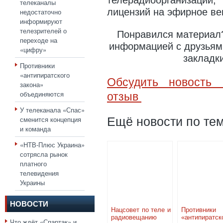
телерадиоорганизаци
телеканалы
лицензий на эфирное ве
недостаточно
информируют
телезрителей о
Понравился материал?
переходе на
информацией с друзьями
«цифру»
закладк
Противники
«антипиратского
Обсудить новость 
закона»
объединяются
отзыв
У телеканала «Спас»
сменится концепция
Ещё новости по тем
и команда
«НТВ-Плюс Украина»
сотрясла рынок
платного
телевидения
Украины
НОВОСТИ
Нацсовет по теле и
Противники
радиовещанию
«антипиратск
Что ждёт «Спартак» и