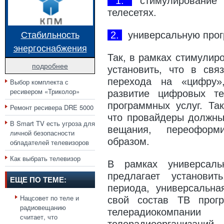
1.
стимулирование 
телесетях.
Стабильность
2.
универсальную прог
энергоснабжения
Так, в рамках стимулир
подробнее
установить, что в свя
перехода на «цифру»
Выбор комплекта с
ресивером «Триколор»
развитие цифровых т
программных услуг. Та
Ремонт ресивера DRE 5000
что провайдеры должны
В Smart TV есть угроза для
вещания, переоформ
личной безопасности
образом.
обладателей телевизоров
Как выбрать телевизор
В рамках универсаль
предлагает установи
ЕЩЕ ПО ТЕМЕ:
периода, универсальна
Нацсовет по теле и
свой состав ТВ прог
радиовещанию
телерадиокомпа
считает, что