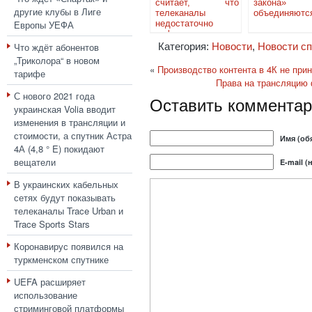
считает, что
закона»
другие клубы в Лиге
телеканалы
объединяютс
Европы УЕФА
недостаточно
информируют
телезрителей о
Что ждёт абонентов
Категория:
Новости
,
Новости сп
переходе на
„Триколора“ в новом
«цифру»
«
Производство контента в 4К не при
тарифе
Права на трансляцию 
С нового 2021 года
Оставить комментар
украинская Volia вводит
изменения в трансляции и
стоимости, а спутник Астра
Имя (об
4А (4,8 ° E) покидают
вещатели
E-mail (
В украинских кабельных
сетях будут показывать
телеканалы Trace Urban и
Trace Sports Stars
Коронавирус появился на
туркменском спутнике
UEFA расширяет
использование
стриминговой платформы