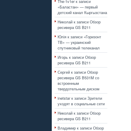
The-1v1er
к записи
«Баластан» — первый
детский канал Кыргызстана
Николай
к записи
Обзор
ресивера GS B211
Юлія
к записи
«Горизонт
ТВ» — украинский
спутниковый телеканал
Игорь
к записи
Обзор
ресивера GS B211
Сергей
к записи
Обзор
ресивера GS B531M со
встроенным
твердотельным диском
inetstar
к записи
Зрители
уходят в социальные сети
Николай
к записи
Обзор
ресивера GS B211
Владимир
к записи
Обзор