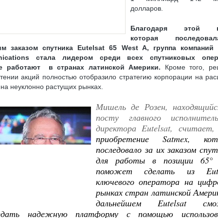
ELSAT W7 (36.0° В. Д.)
ВЫБОР КОМПЛЕКТА С РЕСИВЕРОМ «ТРИКОЛОР»
долларов.
 СЫПЕТСЯ ИЗОБРАЖЕНИЕ
ОНЛАЙН РЕГИСТРАЦИЯ МОДУЛЯ CI+ И КАРТЫ НТВ
Благодаря этой по
которая последов
ПУТНИКОВЫМ РЕСИВЕРОМ (СТАНДАРТ DVB-S/S2)
м заказом спутника Eutelsat 65 West A, группа компаний E
ИКОВОЙ РЫБАЛКИ, НАСТРОЙКА СПУТНИКОВОЙ РЫБАЛКИ
ications стала лидером среди всех спутниковых опер
е работают в странах латинской Америки.
Кроме того, ре
И, СПУТНИКОВЫЕ ПРОВАЙДЕРЫ
ПОЧЕМУ У РЕСИВЕРОВ ДВА КОНВЕРТЕРНЫХ
тении акций полностью отобразило стратегию корпорации на ра
 на неуклонно растущих рынках.
УЛЬ CI+ ДЛЯ ПРОСМОТРА ТРИКОЛОР ТВ НА ТЕЛЕВИЗОРЕ С DVB-S2
Мишель де Розен, находящийс
ИКОЛОР ТВ
КАК ПЕРЕВЕСТИ 3G(4G)-МОДЕМ В РЕЖИМ «ТОЛЬКО МОДЕМ»
посту главного исполнитель
У ПИТАНИЯ
USB-COM (RS-232) ПЕРЕХОДНИК: ДЕЛАЕМ САМОСТОЯТЕЛЬНО
директора Eutelsat, считает,
приобретение Satmex, кот
ОВ ТРИКОЛОР ТВ НА РЕСИВЕРАХ GS E501/GS C591, GS U510, GS U210, GS B210
последовало за их заказом спу
НТАМ «OTAU TV»
для работы в позиции 65° з
поможет сделать из Eute
Я ЛИЧНОЙ БЕЗОПАСНОСТИ ОБЛАДАТЕЛЕЙ ТЕЛЕВИЗОРОВ
ключевого оператора на цифр
8K ULTRA HD: ЧТО ЭТО
рынках стран латинской Амери
дальнейшем Eutelsat см
здать надежную платформу с помощью использов