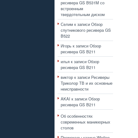
ресивера GS B531M со
встроенным
твердотельным диском
Селим
к записи
Обзор
спутникового ресивера GS
B522
Игорь
к записи
Обзор
ресивера GS B211
илья
к записи
Обзор
ресивера GS B211
виктор
к записи
Ресиверы
Триколор ТВ и их основные
неисправности
AKAI
к записи
Обзор
ресивера GS B211
Об особенностях
современных маникюрных
столов
Промокоды казино Winline