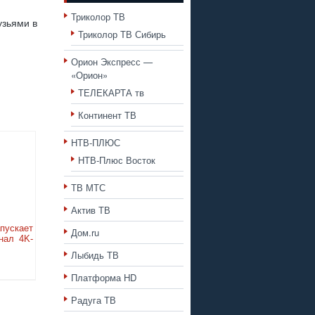
Триколор ТВ
узьями в
Триколор ТВ Сибирь
Орион Экспресс —
«Орион»
ТЕЛЕКАРТА тв
Континент ТВ
НТВ-ПЛЮС
НТВ-Плюс Восток
ТВ МТС
Актив ТВ
апускает
Дом.ru
анал 4K-
Лыбидь ТВ
Платформа HD
Радуга ТВ