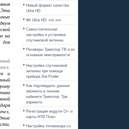
яния
Новый формат качества
 Эта
Ultra HD
нные
8K Ultra HD: что это
двум
ской
Самостоятельная
настройка и установка
е на
спутниковой антенны
 для
Ресиверы Триколор ТВ и их
основные неисправности
вный
Настройка спутниковой
mex,
антенны при помощи
ев и
прибора Sat-Finder
вный
ому
Как подтвердить данные
абонента в личном
тива
кабинете Триколор. Три
нной
варианта
одаря
mex,
Регистрация модуля CI+ и
карты НТВ Плюс
дные
сти,
Настройка телевизора со