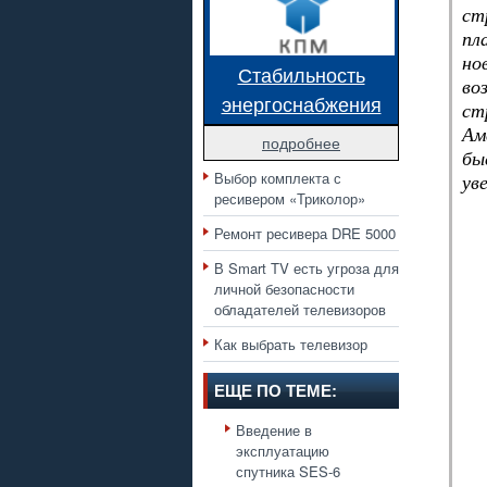
ст
пл
но
Стабильность
во
энергоснабжения
ст
Ам
подробнее
бы
Выбор комплекта с
ув
ресивером «Триколор»
Ремонт ресивера DRE 5000
В Smart TV есть угроза для
личной безопасности
обладателей телевизоров
Как выбрать телевизор
ЕЩЕ ПО ТЕМЕ:
Введение в
эксплуатацию
спутника SES-6