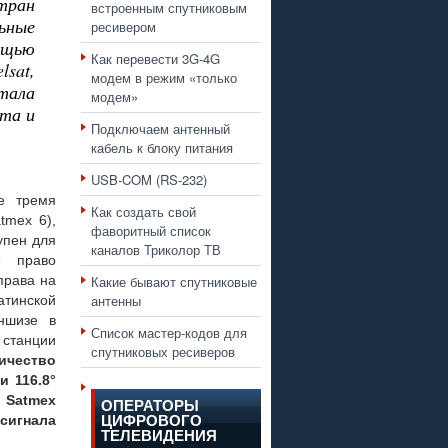
тран
встроенным спутниковым
ьные
ресивером
ощью
Как перевести 3G-4G
sat,
модем в режим «только
тала
модем»
та и
Подключаем антенный
кабель к блоку питания
USB-COM (RS-232)
е тремя
Как создать свой
tmex 6),
фаворитный список
тупен для
каналов Триколор ТВ
 право
права на
Какие бывают спутниковые
антенны
атинской
ншизе в
Список мастер-кодов для
 станции
спутниковых ресиверов
ичество
и 116.8°
 Satmex
ОПЕРАТОРЫ
сигнала
ЦИФРОВОГО
ТЕЛЕВИДЕНИЯ