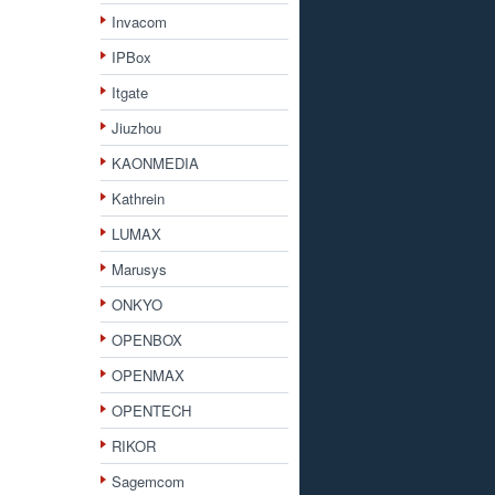
Invacom
IPBox
Itgate
Jiuzhou
KAONMEDIA
Kathrein
LUMAX
Marusys
ONKYO
OPENBOX
OPENMAX
OPENTECH
RIKOR
Sagemcom