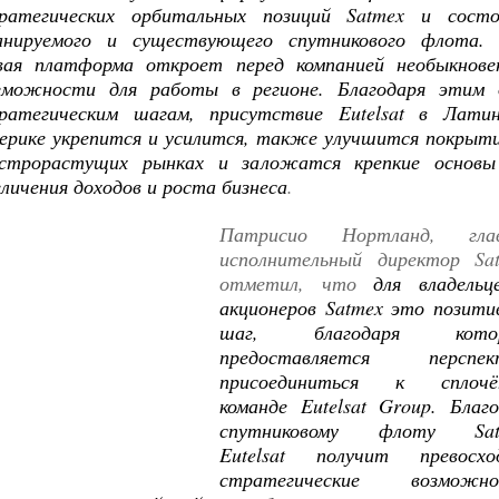
ратегических орбитальных позиций Satmex и состо
анируемого и существующего спутникового флота.
вая платформа откроет перед компанией необыкнове
зможности для работы в регионе. Благодаря этим 
ратегическим шагам, присутствие Eutelsat в Латин
ерике укрепится и усилится, также улучшится покрыти
строрастущих рынках и заложатся крепкие основы
еличения доходов и роста бизнеса
.
Патрисио Нортланд, гла
исполнительный директор Sat
отметил, что
для владельц
акционеров Satmex это позити
шаг, благодаря котор
предоставляется перспек
присоединиться к сплочё
команде Eutelsat Group. Благ
спутниковому флоту Sat
Eutelsat получит превосхо
стратегические возможно