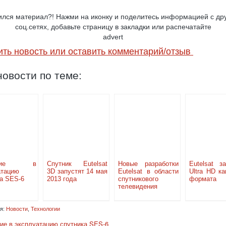
лся материал?! Нажми на иконку и поделитесь информацией с др
соц.сетях, добавьте страницу в закладки или распечатайте
advert
ить новость или оставить комментарий/отзыв
овости по теме:
ение в
Спутник Eutelsat
Новые разработки
Eutelsat з
атацию
3D запустят 14 мая
Eutelsat в области
Ultra HD к
а SES-6
2013 года
спутникового
формата
телевидения
я:
Новости
,
Технологии
ие в эксплуатацию спутника SES-6