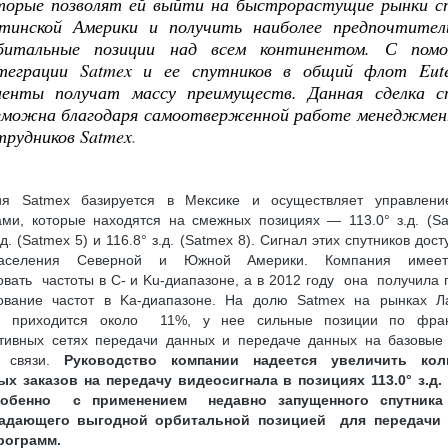
торые позволят ей выйти на быстрорастущие рынки с
тинской Америки и получить наиболее предпочтител
битальные позиции над всем континентом. С пом
теграции Satmex и ее спутников в общий флот Eutel
иенты получат массу преимуществ. Данная сделка с
зможна благодаря самоотверженной работе менеджмен
трудников Satmex
.
ия Satmex базируется в Мексике и осуществляет управлени
ами, которые находятся на смежных позициях — 113.0° з.д. (Sa
.д. (Satmex 5) и 116.8° з.д. (Satmex 8). Сигнал этих спутников дос
селения Северной и Южной Америки. Компания имеет
овать частоты в C- и Ku-диапазоне, а в 2012 году она получила 
ование частот в Ka-диапазоне. На долю Satmex на рынках Л
и приходится около 11%, у нее сильные позиции по фра
тивных сетях передачи данных и передаче данных на базовые
й связи.
Руководство компании надеется увеличить кол
х заказов на передачу видеосигнала в позициях 113.0° з.д. 
особенно с применением недавно запущенного спутника
адающего выгодной орбитальной позицией для передачи 
рограмм.