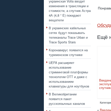
украинская Volia вводит
изменения в трансляции и
Понрави
стоимости, а спутник Астра
4А (4,8 ° E) покидают
вещатели
Обсуд
В украинских кабельных
сетях будут показывать
Ещё н
телеканалы Trace Urban и
Trace Sports Stars
Коронавирус появился на
туркменском спутнике
UEFA расширяет
использование
стриминговой платформы
технологии ОТТ и даже с
Введ
использованием
эксплу
клавиатуры для ноутбуков
спутник
В Великобритании
появится пакет
русскоязычных каналов
Категори
«
Введен