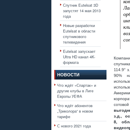
ко
Спутник Eutelsat 3D
Ла
запустят 14 мая 2013
ор
года
ин
Новые разработки
кл
Eutelsat в области
во
спутникового
со
телевидения
Eutelsat запускает
Ultra HD канал 4K-
Компан
формата
спутник
114.9° з
НОВОСТИ
90% на
использ
Что ждёт «Спартак» и
использ
другие клубы в Лиге
Америк
Европы УЕФА
корпора
сотово
Что ждёт абонентов
выгодны
„Триколора“ в новом
тарифе
з.д., 
8, обл
С нового 2021 года
видеоп