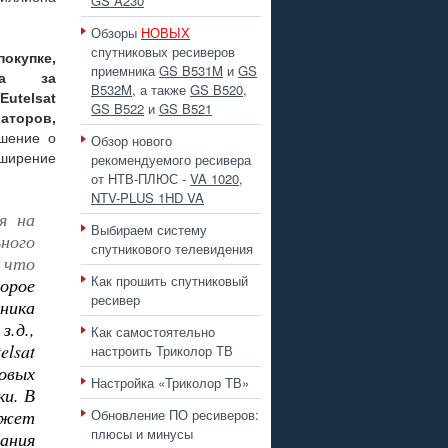
GS A230
Обзоры
НОВЫХ
 ПЛЮС
спутниковых ресиверов
купке,
приемника
GS B531M
и
GS
ала за
B532M
, а также
GS B520
,
utelsat
GS B522
и
GS B521
аторов,
шение о
Обзор нового
 РАЗЪЕМА ?
сширение
рекомендуемого ресивера
от НТВ-ПЛЮС -
VA 1020
,
NTV-PLUS 1HD VA
я на
Выбираем систему
ного
спутникового телевидения
 что
Как прошить спутниковый
орое
, GS B211
ресивер
тника
.д.,
Как самостоятельно
lsat
настроить Триколор ТВ
овых
Настройка «Триколор ТВ»
ки. В
ожет
Обновление ПО ресиверов:
плюсы и минусы
ания