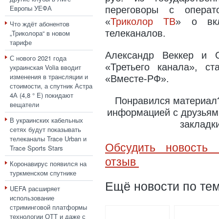
Европы УЕФА
переговоры с операт
«
Триколор ТВ
» о вкл
Что ждёт абонентов
телеканалов.
„Триколора“ в новом
тарифе
Александр Веккер и 
С нового 2021 года
«Третьего канала», с
украинская Volia вводит
изменения в трансляции и
«Вместе-РФ».
стоимости, а спутник Астра
4А (4,8 ° E) покидают
Понравился материал?
вещатели
информацией с друзьями
В украинских кабельных
закладк
сетях будут показывать
телеканалы Trace Urban и
Обсудить новость 
Trace Sports Stars
отзыв
Коронавирус появился на
туркменском спутнике
Ещё новости по тем
UEFA расширяет
использование
стриминговой платформы
технологии ОТТ и даже с