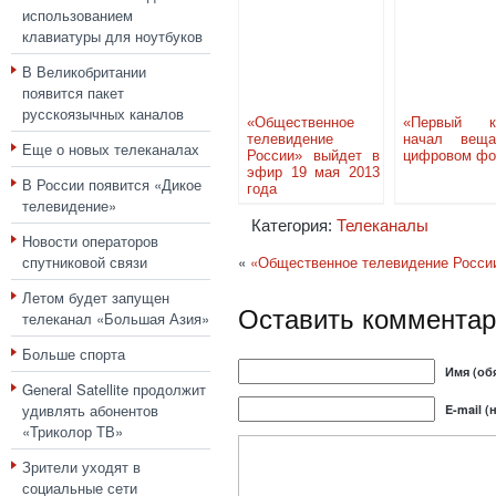
использованием
клавиатуры для ноутбуков
В Великобритании
появится пакет
русскоязычных каналов
«Общественное
«Первый к
телевидение
начал вещ
Еще о новых телеканалах
России» выйдет в
цифровом фо
эфир 19 мая 2013
В России появится «Дикое
года
телевидение»
Категория:
Телеканалы
Новости операторов
спутниковой связи
«
«Общественное телевидение России
Летом будет запущен
Оставить комментар
телеканал «Большая Азия»
Больше спорта
Имя (об
General Satellite продолжит
удивлять абонентов
E-mail (
«Триколор ТВ»
Зрители уходят в
социальные сети