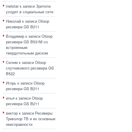
inetstar
к записи
Зрители
уходят в социальные сети
Николай
к записи
Обзор
ресивера GS B211
Владимир
к записи
Обзор
ресивера GS B531M со
встроенным
твердотельным диском
Селим
к записи
Обзор
спутникового ресивера GS
B522
Игорь
к записи
Обзор
ресивера GS B211
илья
к записи
Обзор
ресивера GS B211
виктор
к записи
Ресиверы
Триколор ТВ и их основные
неисправности