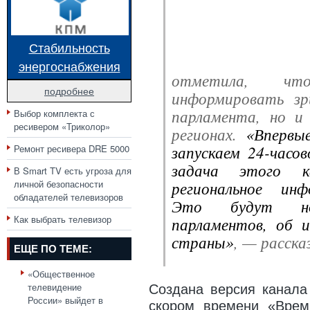
Стабильность
энергоснабжения
отметила, чт
подробнее
информировать зр
парламента, но и
Выбор комплекта с
ресивером «Триколор»
регионах.
«Впервы
запускаем 24-часо
Ремонт ресивера DRE 5000
задача этого к
В Smart TV есть угроза для
личной безопасности
региональное инф
обладателей телевизоров
Это будут но
Как выбрать телевизор
парламентов, об 
страны»
, — расска
ЕЩЕ ПО ТЕМЕ:
«Общественное
телевидение
Создана версия канала
России» выйдет в
скором времени «Врем