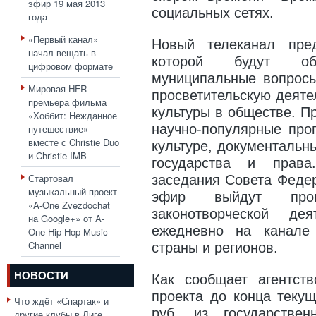
эфир 19 мая 2013
социальных сетях.
года
«Первый канал»
Новый телеканал пре
начал вещать в
которой будут об
цифровом формате
муниципальные вопросы
Мировая HFR
просветительскую деяте
премьера фильма
культуры в обществе. П
«Хоббит: Нежданное
научно-популярные про
путешествие»
вместе с Christie Duo
культуре, документальн
и Christie IMB
государства и права
Стартовал
заседания Совета Федер
музыкальный проект
эфир выйдут прог
«A-One Zvezdochat
законотворческой д
на Google+» от A-
ежедневно на канале 
One Hip-Hop Music
Channel
страны и регионов.
НОВОСТИ
Как сообщает агентст
проекта до конца текущ
Что ждёт «Спартак» и
руб. из государстве
другие клубы в Лиге