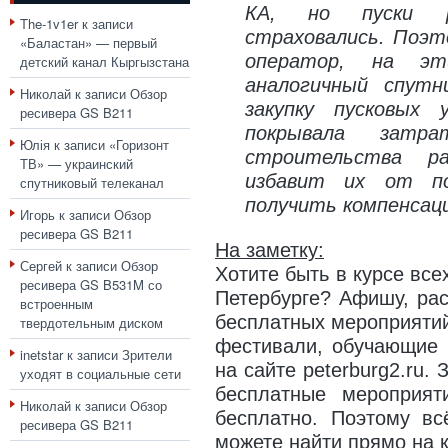
КА, но пуски р
The-1v1er
к записи
страховались. Поэт
«Баластан» — первый
оператор, на э
детский канал Кыргызстана
аналогичный спутн
Николай
к записи
Обзор
закупку пусковых
ресивера GS B211
покрывала затр
Юлія
к записи
«Горизонт
строительства ра
ТВ» — украинский
избавит их от по
спутниковый телеканал
получить компенсац
Игорь
к записи
Обзор
ресивера GS B211
На заметку:
Сергей
к записи
Обзор
Хотите быть в курсе все
ресивера GS B531M со
Петербурге? Афишу, рас
встроенным
бесплатных мероприятий
твердотельным диском
фестивали, обучающие м
inetstar
к записи
Зрители
на сайте peterburg2.ru.
уходят в социальные сети
бесплатные мероприя
Николай
к записи
Обзор
бесплатно. Поэтому в
ресивера GS B211
можете найти прямо на к