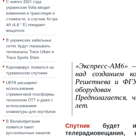
С нового 2021 года
украинская Volia вводит
изменения в трансляции и
стоимости, а спутник Астра
4А (4,8 ° E) покидают
вещатели
В украинских кабельных
сетях будут показывать
телеканалы Trace Urban и
Trace Sports Stars
«Экспресс-АМ6» —
Коронавирус появился на
над созданием к
туркменском спутнике
Решетнева и ФГУ
UEFA расширяет
оборудован 
использование
стриминговой платформы
Предполагается, 
технологии ОТТ и даже с
лет.
использованием
клавиатуры для ноутбуков
В Великобритании
Спутник
будет исп
появится пакет
русскоязычных каналов
телерадиовещания,