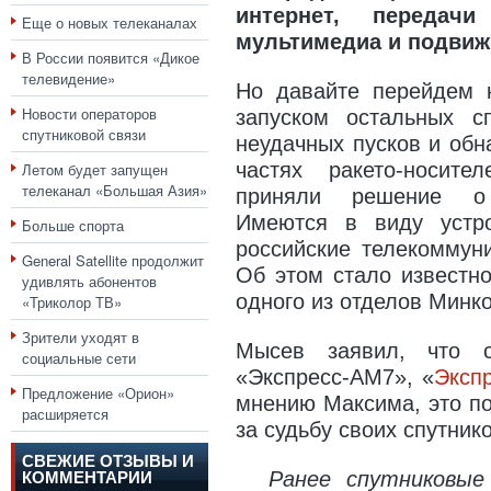
интернет, передач
Еще о новых телеканалах
мультимедиа и подвиж
В России появится «Дикое
телевидение»
Но давайте перейдем к
Новости операторов
запуском остальных с
спутниковой связи
неудачных пусков и обн
частях ракето-носите
Летом будет запущен
телеканал «Большая Азия»
приняли решение о с
Имеются в виду устро
Больше спорта
российские телекоммуни
General Satellite продолжит
Об этом стало известн
удивлять абонентов
одного из отделов Минк
«Триколор ТВ»
Зрители уходят в
Мысев заявил, что с
социальные сети
«Экспресс-АМ7», «
Эксп
Предложение «Орион»
мнению Максима, это по
расширяется
за судьбу своих спутнико
СВЕЖИЕ ОТЗЫВЫ И
Ранее спутниковые
КОММЕНТАРИИ