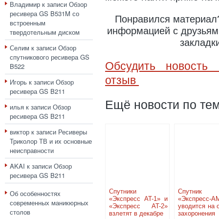
Владимир
к записи
Обзор
ресивера GS B531M со
Понравился материал?
встроенным
информацией с друзьями
твердотельным диском
закладк
Селим
к записи
Обзор
спутникового ресивера GS
Обсудить новость 
B522
отзыв
Игорь
к записи
Обзор
ресивера GS B211
Ещё новости по тем
илья
к записи
Обзор
ресивера GS B211
виктор
к записи
Ресиверы
Триколор ТВ и их основные
неисправности
AKAI
к записи
Обзор
ресивера GS B211
Спутники
Спутник с
Об особенностях
«Экспресс AT-1» и
«Экспресс-А
современных маникюрных
«Экспресс AT-2»
уводится на 
столов
взлетят в декабре
захоронения