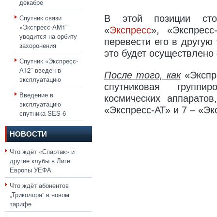
декабре
Спутник связи
В этой позиции сто
«Экспресс-АМ1″
«
Экспресс
», «Экспресс
уводится на орбиту
перевести его в другую 
захоронения
это будет осуществлено 
Спутник «Экспресс-
АТ2″ введен в
После того, как
«Экспр
эксплуатацию
спутниковая групп
Введение в
космических аппаратов
эксплуатацию
«Экспресс-АТ» и 7 – «Э
спутника SES-6
НОВОСТИ
Что ждёт «Спартак» и
другие клубы в Лиге
Европы УЕФА
Что ждёт абонентов
„Триколора“ в новом
тарифе