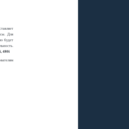
тавляет
сы. Для
но будет
ьность.
i, 480i
вателям