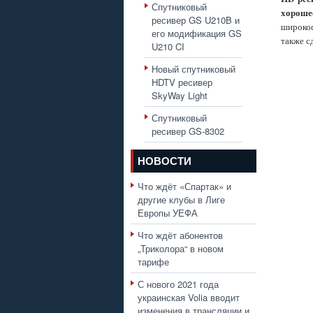
Спутниковый
хороше
ресивер GS U210B и
широкоф
его модификация GS
также с
U210 CI
Новый спутниковый
HDTV ресивер
SkyWay Light
Спутниковый
ресивер GS-8302
НОВОСТИ
Что ждёт «Спартак» и
другие клубы в Лиге
Европы УЕФА
Что ждёт абонентов
„Триколора“ в новом
тарифе
С нового 2021 года
украинская Volia вводит
изменения в трансляции и