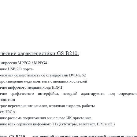
ческие характеристики GS B210:
омпрессия MPEG2 / MPEG4
ичие USB 2.0 порта
олютная совместимость со стандартами DVB-S/S2
произведение медиаконтента с внешних носителей
ичие цифрового медиавыхода HDMI
ичие графического интерфейса, который адаптируется под определен
зователя
рое переключение каналов, отличная скорость работы
ъем 3RCA
ичие разъема подключения выносного ИК приемника
чие всех сервисов цифрового ТВ (субтитры, телетекст, EPG и пр.)
ивер GS B210 — это лучший вариант для пользователей, которые предп