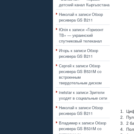
детский канал Кыргызстана
Николай
к записи
Обзор
ресивера GS B211
Юлія
к записи
«Горизонт
ТВ» — украинский
спутниковый телеканал
Игорь
к записи
Обзор
ресивера GS B211
Сергей
к записи
Обзор
ресивера GS B531M со
встроенным
твердотельным диском
inetstar
к записи
Зрители
уходят в социальные сети
Николай
к записи
Обзор
1. Циф
ресивера GS B211
2. Пул
Владимир
к записи
Обзор
3. 2 б
ресивера GS B531M со
4. Пол