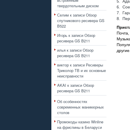
встроенным
5. Ада
твердотельным диском
6. Со
7. Гар
Селим
к записи
Обзор
8. Пе
спутникового ресивера GS
B522
Прист
Почта,
Игорь
к записи
Обзор
Музык
ресивера GS B211
Популя
илья
к записи
Обзор
другие
ресивера GS B211
виктор
к записи
Ресиверы
Триколор ТВ и их основные
неисправности
AKAI
к записи
Обзор
ресивера GS B211
Об особенностях
современных маникюрных
столов
Промокоды казино Winline
на фриспины в Беларуси