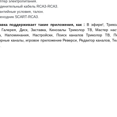
птер электропитания.
единительный кабель RCA3-RCA3.
антийные условия, талон.
реходник SCART-RCA3.
авка поддерживает такие приложения, как :
В эфире!, Трико
 Галерея, Диск, Заставка, Кинозалы Триколор ТВ, Мастер нас
а, Напоминания, Настройски, Поиск каналов Триколор ТВ, П
рные каналы, игровое приложение Реверси, Редактор каналов, Те
.