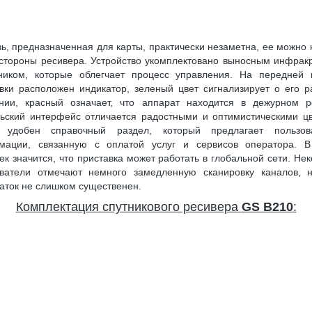
ь, предназначенная для карты, практически незаметна, ее можно 
стороны ресивера. Устройство укомплектовано выносным инфра
ником, которые облегчает процесс управления. На передней 
вки расположен индикатор, зеленый цвет сигнализирует о его 
янии, красный означает, что аппарат находится в дежурном р
ьский интерфейс отличается радостными и оптимистическими ц
 удобен справочный раздел, который предлагает пользов
мации, связанную с оплатой услуг и сервисов оператора. 
ек значится, что приставка может работать в глобальной сети. Не
ователи отмечают немного замедленную сканировку каналов, н
аток не слишком существенен.
Комплектация спутникового ресивера
GS B210
: