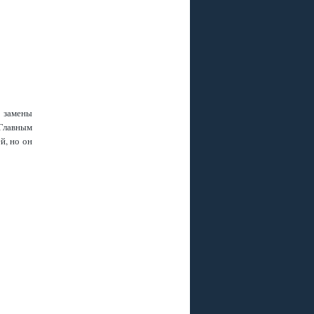
Р
 ПЛЮС
 РАЗЪЕМА ?
я замены
.Главным
й, но он
, GS B211