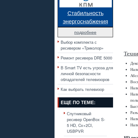
Стабильность
энергоснабжения
подробнее
Выбор комплекта с
ресивером «Триколор»
Техни
Ремонт ресивера DRE 5000
Дек
В Smart TV есть угроза для
Нал
личной безопасности
Абс
обладателей телевизоров
Вос
Нал
Как выбрать телевизор
Нал
поль
ЕЩЕ ПО ТЕМЕ:
Быст
Раз
Спутниковый
Нал
ресивер OpenBox S-
Нали
5 HD, Cx+2CI,
USBPVR
HD рес