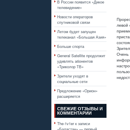
В России появится «Дикое
телевидение»
Новости операторов
Прорез
спутниковой связи
левой 
прием
Летом будет запущен
телеканал «Большая Азия»
приста
состо
Больше спорта
Зрител
Очень
General Satellite продолжит
инфор
удивлять абонентов
настро
«Триколор ТВ»
польз
Зрители уходят в
недост
социальные сети
Предложение «Орион»
расширяется
СВЕЖИЕ ОТЗЫВЫ И
КОММЕНТАРИИ
The-1v1er
к записи
«Баластан» — первый