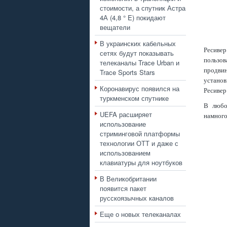
стоимости, а спутник Астра
4А (4,8 ° E) покидают
вещатели
В украинских кабельных
Ресиве
сетях будут показывать
пользо
телеканалы Trace Urban и
продвин
Trace Sports Stars
устано
Коронавирус появился на
Ресиве
туркменском спутнике
В любо
UEFA расширяет
намного
использование
стриминговой платформы
технологии ОТТ и даже с
использованием
клавиатуры для ноутбуков
В Великобритании
появится пакет
русскоязычных каналов
Еще о новых телеканалах