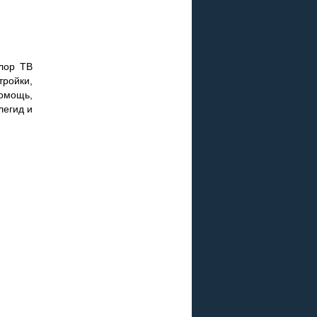
лор ТВ
тройки,
омощь,
легид и