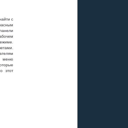
найти с
красным
панели
рабочем
ежиме.
ветами.
ателям
В меню
которые
о этот