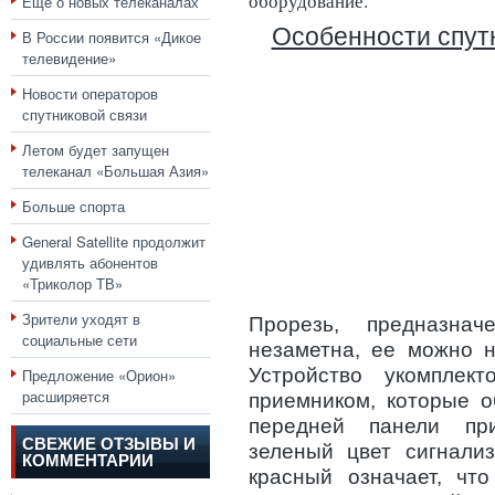
оборудование.
Еще о новых телеканалах
Особенности спут
В России появится «Дикое
телевидение»
Новости операторов
спутниковой связи
Летом будет запущен
телеканал «Большая Азия»
Больше спорта
General Satellite продолжит
удивлять абонентов
«Триколор ТВ»
Зрители уходят в
Прорезь, предназнач
социальные сети
незаметна, ее можно н
Устройство укомплек
Предложение «Орион»
расширяется
приемником, которые о
передней панели при
СВЕЖИЕ ОТЗЫВЫ И
зеленый цвет сигнализ
КОММЕНТАРИИ
красный означает, чт