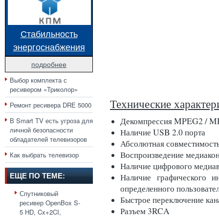
Стабильность
энергоснабжения
подробнее
Выбор комплекта с
ресивером «Триколор»
Технические характер
Ремонт ресивера DRE 5000
Декомпрессия MPEG2 / 
В Smart TV есть угроза для
личной безопасности
Наличие USB 2.0 порта
обладателей телевизоров
Абсолютная совместимость
Воспроизведение медиакон
Как выбрать телевизор
Наличие цифрового меди
ЕЩЕ ПО ТЕМЕ:
Наличие графического ин
определенного пользовате
Спутниковый
Быстрое переключение кана
ресивер OpenBox S-
Разъем 3RCA
5 HD, Cx+2CI,