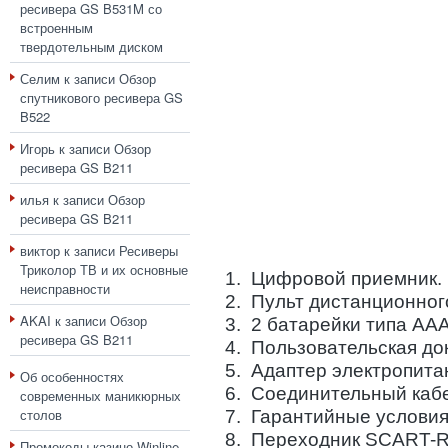
ресивера GS B531M со
встроенным
твердотельным диском
Селим
к записи
Обзор
спутникового ресивера GS
B522
Игорь
к записи
Обзор
ресивера GS B211
илья
к записи
Обзор
ресивера GS B211
виктор
к записи
Ресиверы
Триколор ТВ и их основные
1. Цифровой приемник.
неисправности
2. Пульт дистанционног
AKAI
к записи
Обзор
3. 2 батарейки типа ААА
ресивера GS B211
4. Пользовательская до
5. Адаптер электропита
Об особенностях
6. Соединительный каб
современных маникюрных
столов
7. Гарантийные условия
8. Переходник SCART-
Промокоды казино Winline