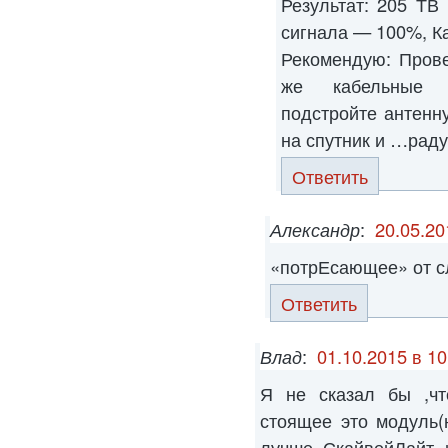
Результат: 205 ТВ
сигнала — 100%, К
Рекомендую: Прове
же кабельные с
подстройте антенн
на спутник и …раду
Ответить
Александр
:
20.05.20
«потрЕсающее» от сл
Ответить
Влад
:
01.10.2015 в 10
Я не сказал бы ,чт
стоящее это модуль(
лучше СкайвейЛайт 