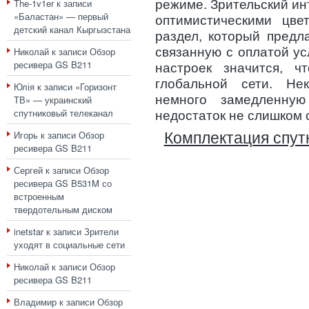
The-1v1er
к записи
режиме. Зрительский и
«Баластан» — первый
оптимистическими цве
детский канал Кыргызстана
раздел, который предл
Николай
к записи
Обзор
связанную с оплатой ус
ресивера GS B211
настроек значится, ч
глобальной сети. Не
Юлія
к записи
«Горизонт
немного замедленную
ТВ» — украинский
спутниковый телеканал
недостаток не слишком 
Игорь
к записи
Обзор
Комплектация спут
ресивера GS B211
Сергей
к записи
Обзор
ресивера GS B531M со
встроенным
твердотельным диском
inetstar
к записи
Зрители
уходят в социальные сети
Николай
к записи
Обзор
ресивера GS B211
Владимир
к записи
Обзор