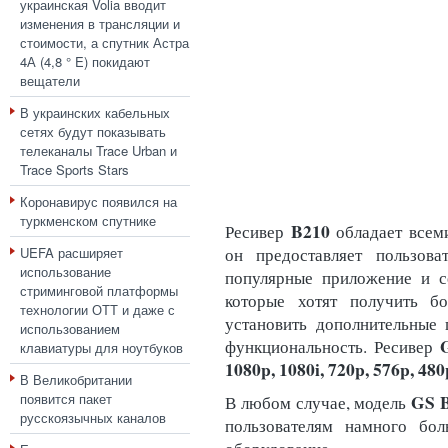
украинская Volia вводит
изменения в трансляции и
стоимости, а спутник Астра
4А (4,8 ° E) покидают
вещатели
В украинских кабельных
сетях будут показывать
телеканалы Trace Urban и
Trace Sports Stars
Коронавирус появился на
туркменском спутнике
B210
Ресивер
обладает всем
UEFA расширяет
он предоставляет пользова
использование
популярные приложение и се
стриминговой платформы
которые хотят получить б
технологии ОТТ и даже с
установить дополнительные 
использованием
функциональность. Ресивер
клавиатуры для ноутбуков
1080p, 1080i, 720p, 576p, 480p
В Великобритании
появится пакет
GS 
В любом случае, модель
русскоязычных каналов
пользователям намного бо