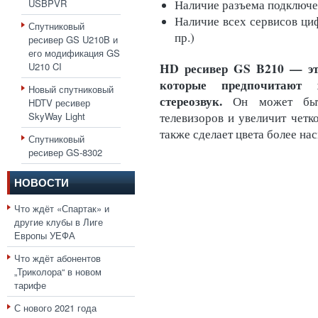
USBPVR
Наличие разъема подключ
Наличие всех сервисов циф
Спутниковый
пр.)
ресивер GS U210B и
его модификация GS
HD ресивер GS B210 — эт
U210 CI
которые предпочитают 
Новый спутниковый
стереозвук.
Он может быт
HDTV ресивер
SkyWay Light
телевизоров и увеличит четко
также сделает цвета более н
Спутниковый
ресивер GS-8302
НОВОСТИ
Что ждёт «Спартак» и
другие клубы в Лиге
Европы УЕФА
Что ждёт абонентов
„Триколора“ в новом
тарифе
С нового 2021 года