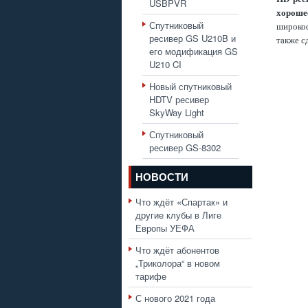
USBPVR
хороше
Спутниковый
широкоф
ресивер GS U210B и
также с
его модификация GS
U210 CI
Новый спутниковый
HDTV ресивер
SkyWay Light
Спутниковый
ресивер GS-8302
НОВОСТИ
Что ждёт «Спартак» и
другие клубы в Лиге
Европы УЕФА
Что ждёт абонентов
„Триколора“ в новом
тарифе
С нового 2021 года