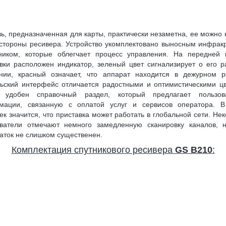
ь, предназначенная для карты, практически незаметна, ее можно 
стороны ресивера. Устройство укомплектовано выносным инфра
ником, которые облегчает процесс управления. На передней 
вки расположен индикатор, зеленый цвет сигнализирует о его 
янии, красный означает, что аппарат находится в дежурном р
ьский интерфейс отличается радостными и оптимистическими ц
 удобен справочный раздел, который предлагает пользов
мации, связанную с оплатой услуг и сервисов оператора. 
ек значится, что приставка может работать в глобальной сети. Не
ователи отмечают немного замедленную сканировку каналов, н
аток не слишком существенен.
Комплектация спутникового ресивера
GS B210
: