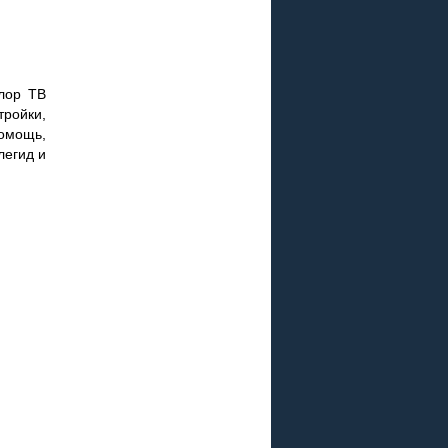
лор ТВ
тройки,
омощь,
легид и