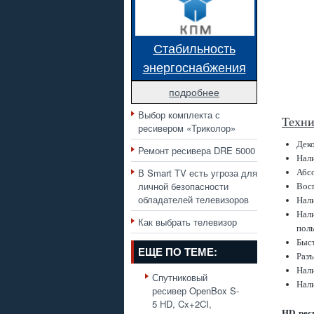
Стабильность
энергоснабжения
подробнее
Выбор комплекта с
Техни
ресивером «Триколор»
Дек
Ремонт ресивера DRE 5000
Нал
Абс
В Smart TV есть угроза для
личной безопасности
Вос
обладателей телевизоров
Нал
Нал
Как выбрать телевизор
поль
Быст
ЕЩЕ ПО ТЕМЕ:
Раз
Нал
Спутниковый
Нали
ресивер OpenBox S-
5 HD, Cx+2CI,
HD рес