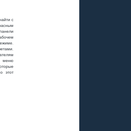
найти с
красным
панели
рабочем
ежиме.
ветами.
ателям
В меню
которые
о этот