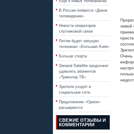
Еще о новых телеканалах
В России появится «Дикое
телевидение»
Прорез
Новости операторов
левой 
спутниковой связи
прием
приста
Летом будет запущен
состо
телеканал «Большая Азия»
Зрител
Больше спорта
Очень
инфор
General Satellite продолжит
настро
удивлять абонентов
польз
«Триколор ТВ»
недост
Зрители уходят в
социальные сети
Предложение «Орион»
расширяется
СВЕЖИЕ ОТЗЫВЫ И
КОММЕНТАРИИ