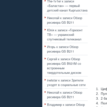
The-1v1er
к записи
«Баластан» — первый
детский канал Кыргызстана
Николай
к записи
Обзор
ресивера GS B211
Юлія
к записи
«Горизонт
ТВ» — украинский
спутниковый телеканал
Игорь
к записи
Обзор
ресивера GS B211
Сергей
к записи
Обзор
ресивера GS B531M со
встроенным
твердотельным диском
inetstar
к записи
Зрители
уходят в социальные сети
1. Циф
Николай
к записи
Обзор
2. Пул
ресивера GS B211
3. 2 б
4. Пол
Владимир
к записи
Обзор