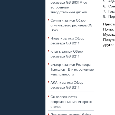
5. Ада
ресивера GS B531M со
6. Со
встроенным
7. Гар
твердотельным диском
8. Пе
Селим
к записи
Обзор
Прист
спутникового ресивера GS
Почта,
B522
Музык
Игорь
к записи
Обзор
Популя
ресивера GS B211
другие
илья
к записи
Обзор
ресивера GS B211
виктор
к записи
Ресиверы
Триколор ТВ и их основные
неисправности
AKAI
к записи
Обзор
ресивера GS B211
Об особенностях
современных маникюрных
столов
Промокоды казино Winline