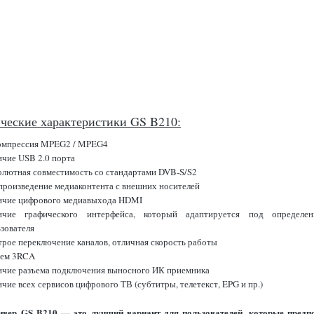
ческие характеристики GS B210:
омпрессия MPEG2 / MPEG4
ичие USB 2.0 порта
олютная совместимость со стандартами DVB-S/S2
произведение медиаконтента с внешних носителей
ичие цифрового медиавыхода HDMI
ичие графического интерфейса, который адаптируется под определен
зователя
рое переключение каналов, отличная скорость работы
ъем 3RCA
ичие разъема подключения выносного ИК приемника
чие всех сервисов цифрового ТВ (субтитры, телетекст, EPG и пр.)
ивер GS B210 — это лучший вариант для пользователей, которые предп