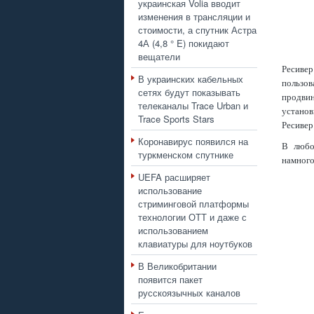
украинская Volia вводит
изменения в трансляции и
стоимости, а спутник Астра
4А (4,8 ° E) покидают
вещатели
Ресиве
В украинских кабельных
пользо
сетях будут показывать
продвин
телеканалы Trace Urban и
устано
Trace Sports Stars
Ресиве
Коронавирус появился на
В любо
туркменском спутнике
намного
UEFA расширяет
использование
стриминговой платформы
технологии ОТТ и даже с
использованием
клавиатуры для ноутбуков
В Великобритании
появится пакет
русскоязычных каналов