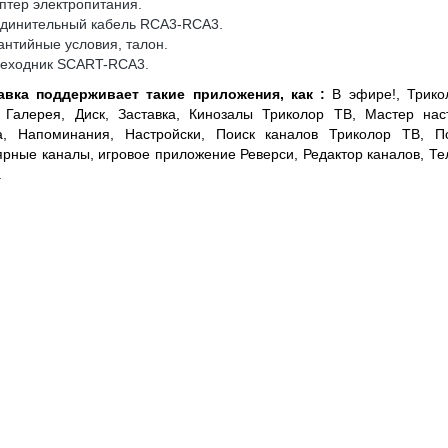
птер электропитания.
единительный кабель RCA3-RCA3.
антийные условия, талон.
реходник SCART-RCA3.
авка поддерживает такие приложения, как :
В эфире!, Трико
 Галерея, Диск, Заставка, Кинозалы Триколор ТВ, Мастер нас
а, Напоминания, Настройски, Поиск каналов Триколор ТВ, П
рные каналы, игровое приложение Реверси, Редактор каналов, Те
.