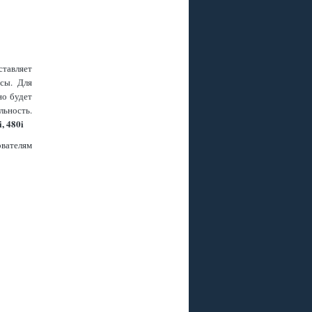
тавляет
сы. Для
но будет
ьность.
i, 480i
вателям