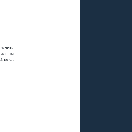
Р
 ПЛЮС
 РАЗЪЕМА ?
я замены
.Главным
й, но он
, GS B211