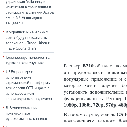
украинская Volia вводит
изменения в трансляции и
стоимости, а спутник Астра
4А (4,8 ° E) покидают
вещатели
В украинских кабельных
сетях будут показывать
телеканалы Trace Urban и
Trace Sports Stars
Коронавирус появился на
туркменском спутнике
B210
Ресивер
обладает всем
UEFA расширяет
он предоставляет пользова
использование
популярные приложение и се
стриминговой платформы
которые хотят получить б
технологии ОТТ и даже с
установить дополнительные 
использованием
функциональность. Ресивер
клавиатуры для ноутбуков
1080p, 1080i, 720p, 576p, 480p
В Великобритании
появится пакет
GS 
В любом случае, модель
русскоязычных каналов
пользователям намного бо