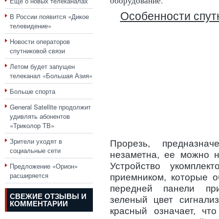
оборудование.
Еще о новых телеканалах
Особенности спут
В России появится «Дикое
телевидение»
Новости операторов
спутниковой связи
Летом будет запущен
телеканал «Большая Азия»
Больше спорта
General Satellite продолжит
удивлять абонентов
«Триколор ТВ»
Зрители уходят в
Прорезь, предназнач
социальные сети
незаметна, ее можно н
Устройство укомплек
Предложение «Орион»
расширяется
приемником, которые о
передней панели при
СВЕЖИЕ ОТЗЫВЫ И
зеленый цвет сигнализ
КОММЕНТАРИИ
красный означает, чт