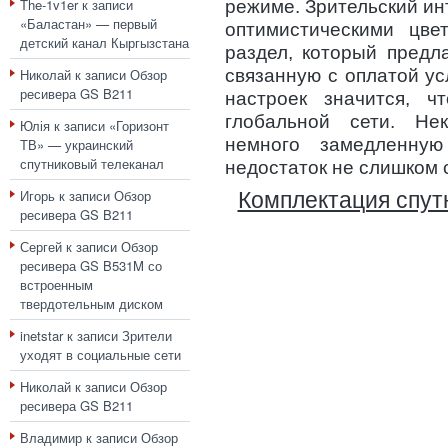
The-1v1er
к записи
режиме. Зрительский и
«Баластан» — первый
оптимистическими цве
детский канал Кыргызстана
раздел, который предл
Николай
к записи
Обзор
связанную с оплатой ус
ресивера GS B211
настроек значится, ч
глобальной сети. Не
Юлія
к записи
«Горизонт
немного замедленную
ТВ» — украинский
спутниковый телеканал
недостаток не слишком 
Игорь
к записи
Обзор
Комплектация спут
ресивера GS B211
Сергей
к записи
Обзор
ресивера GS B531M со
встроенным
твердотельным диском
inetstar
к записи
Зрители
уходят в социальные сети
Николай
к записи
Обзор
ресивера GS B211
Владимир
к записи
Обзор