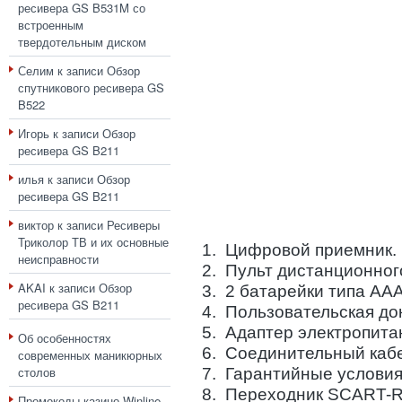
ресивера GS B531M со
встроенным
твердотельным диском
Селим
к записи
Обзор
спутникового ресивера GS
B522
Игорь
к записи
Обзор
ресивера GS B211
илья
к записи
Обзор
ресивера GS B211
виктор
к записи
Ресиверы
Триколор ТВ и их основные
1. Цифровой приемник.
неисправности
2. Пульт дистанционног
AKAI
к записи
Обзор
3. 2 батарейки типа ААА
ресивера GS B211
4. Пользовательская до
5. Адаптер электропита
Об особенностях
6. Соединительный каб
современных маникюрных
столов
7. Гарантийные условия
8. Переходник SCART-
Промокоды казино Winline