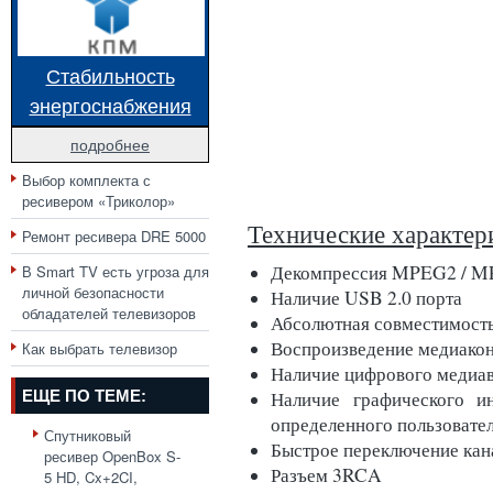
Стабильность
энергоснабжения
подробнее
Выбор комплекта с
ресивером «Триколор»
Технические характер
Ремонт ресивера DRE 5000
Декомпрессия MPEG2 / 
В Smart TV есть угроза для
личной безопасности
Наличие USB 2.0 порта
обладателей телевизоров
Абсолютная совместимость
Воспроизведение медиакон
Как выбрать телевизор
Наличие цифрового меди
ЕЩЕ ПО ТЕМЕ:
Наличие графического ин
определенного пользовате
Спутниковый
Быстрое переключение кана
ресивер OpenBox S-
Разъем 3RCA
5 HD, Cx+2CI,