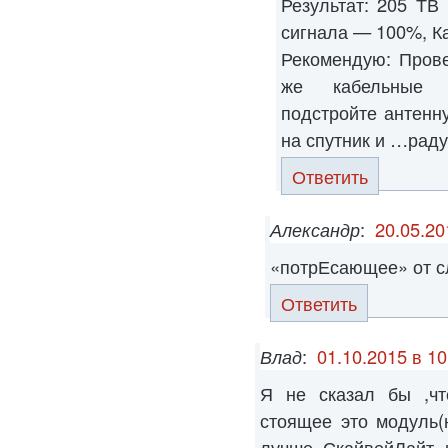
Результат: 205 ТВ
сигнала — 100%, К
Рекомендую: Прове
же кабельные с
подстройте антенн
на спутник и …раду
Ответить
Александр
:
20.05.20
«потрЕсающее» от сл
Ответить
Влад
:
01.10.2015 в 10
Я не сказал бы ,чт
стоящее это модуль(
лучше СкайвейЛайт 