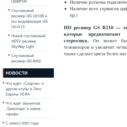
USBPVR
Наличие разъема подключ
Наличие всех сервисов циф
Спутниковый
пр.)
ресивер GS U210B и
его модификация GS
HD ресивер GS B210 — эт
U210 CI
которые предпочитают 
Новый спутниковый
стереозвук.
Он может быт
HDTV ресивер
SkyWay Light
телевизоров и увеличит четко
также сделает цвета более н
Спутниковый
ресивер GS-8302
НОВОСТИ
Что ждёт «Спартак» и
другие клубы в Лиге
Европы УЕФА
Что ждёт абонентов
„Триколора“ в новом
тарифе
С нового 2021 года