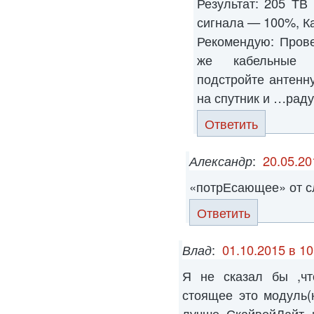
Результат: 205 ТВ
сигнала — 100%, К
Рекомендую: Прове
же кабельные с
подстройте антенн
на спутник и …раду
Ответить
Александр
:
20.05.20
«потрЕсающее» от сл
Ответить
Влад
:
01.10.2015 в 10
Я не сказал бы ,чт
стоящее это модуль(
лучше СкайвейЛайт 