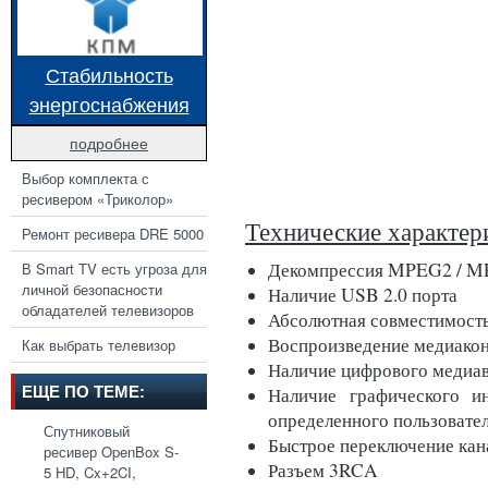
Стабильность
энергоснабжения
подробнее
Выбор комплекта с
ресивером «Триколор»
Технические характер
Ремонт ресивера DRE 5000
Декомпрессия MPEG2 / 
В Smart TV есть угроза для
личной безопасности
Наличие USB 2.0 порта
обладателей телевизоров
Абсолютная совместимость
Воспроизведение медиакон
Как выбрать телевизор
Наличие цифрового меди
ЕЩЕ ПО ТЕМЕ:
Наличие графического ин
определенного пользовате
Спутниковый
Быстрое переключение кана
ресивер OpenBox S-
Разъем 3RCA
5 HD, Cx+2CI,