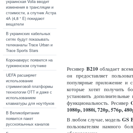
украинская Volia вводит
изменения в трансляции и
стоимости, а спутник Астра
4А (4,8 ° E) покидают
вещатели
В украинских кабельных
сетях будут показывать
телеканалы Trace Urban и
Trace Sports Stars
Коронавирус появился на
туркменском спутнике
B210
Ресивер
обладает всем
UEFA расширяет
он предоставляет пользова
использование
популярные приложение и се
стриминговой платформы
которые хотят получить б
технологии ОТТ и даже с
установить дополнительные 
использованием
функциональность. Ресивер
клавиатуры для ноутбуков
1080p, 1080i, 720p, 576p, 480p
В Великобритании
появится пакет
GS 
В любом случае, модель
русскоязычных каналов
пользователям намного бо