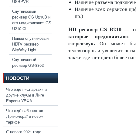
USBPVR
Наличие разъема подключ
Наличие всех сервисов циф
Спутниковый
пр.)
ресивер GS U210B и
его модификация GS
HD ресивер GS B210 — эт
U210 CI
которые предпочитают 
Новый спутниковый
стереозвук.
Он может быт
HDTV ресивер
SkyWay Light
телевизоров и увеличит четко
также сделает цвета более н
Спутниковый
ресивер GS-8302
НОВОСТИ
Что ждёт «Спартак» и
другие клубы в Лиге
Европы УЕФА
Что ждёт абонентов
„Триколора“ в новом
тарифе
С нового 2021 года