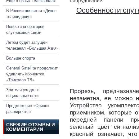
оборудование.
Еще о новых телеканалах
Особенности спут
В России появится «Дикое
телевидение»
Новости операторов
спутниковой связи
Летом будет запущен
телеканал «Большая Азия»
Больше спорта
General Satellite продолжит
удивлять абонентов
«Триколор ТВ»
Зрители уходят в
Прорезь, предназнач
социальные сети
незаметна, ее можно н
Устройство укомплек
Предложение «Орион»
расширяется
приемником, которые о
передней панели при
СВЕЖИЕ ОТЗЫВЫ И
зеленый цвет сигнализ
КОММЕНТАРИИ
красный означает, чт