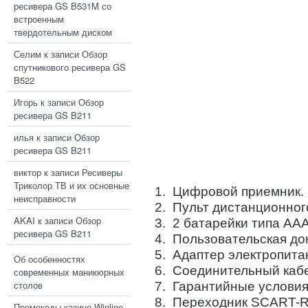
ресивера GS B531M со
встроенным
твердотельным диском
Селим
к записи
Обзор
спутникового ресивера GS
B522
Игорь
к записи
Обзор
ресивера GS B211
илья
к записи
Обзор
ресивера GS B211
виктор
к записи
Ресиверы
Триколор ТВ и их основные
1. Цифровой приемник.
неисправности
2. Пульт дистанционног
AKAI
к записи
Обзор
3. 2 батарейки типа ААА
ресивера GS B211
4. Пользовательская до
5. Адаптер электропита
Об особенностях
6. Соединительный каб
современных маникюрных
столов
7. Гарантийные условия
8. Переходник SCART-
Промокоды казино Winline