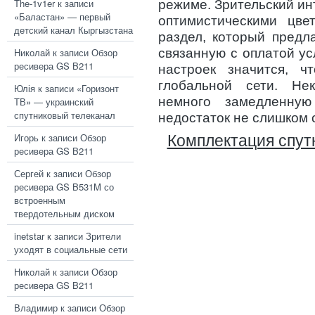
The-1v1er
к записи
режиме. Зрительский и
«Баластан» — первый
оптимистическими цве
детский канал Кыргызстана
раздел, который предл
Николай
к записи
Обзор
связанную с оплатой ус
ресивера GS B211
настроек значится, ч
глобальной сети. Не
Юлія
к записи
«Горизонт
немного замедленную
ТВ» — украинский
спутниковый телеканал
недостаток не слишком 
Игорь
к записи
Обзор
Комплектация спут
ресивера GS B211
Сергей
к записи
Обзор
ресивера GS B531M со
встроенным
твердотельным диском
inetstar
к записи
Зрители
уходят в социальные сети
Николай
к записи
Обзор
ресивера GS B211
Владимир
к записи
Обзор