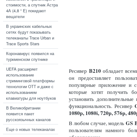
стоимости, а спутник Астра
4А (4,8 ° E) покидают
вещатели
В украинских кабельных
сетях будут показывать
телеканалы Trace Urban и
Trace Sports Stars
Коронавирус появился на
туркменском спутнике
UEFA расширяет
B210
Ресивер
обладает всем
использование
он предоставляет пользова
стриминговой платформы
популярные приложение и се
технологии ОТТ и даже с
которые хотят получить б
использованием
клавиатуры для ноутбуков
установить дополнительные 
функциональность. Ресивер
В Великобритании
1080p, 1080i, 720p, 576p, 480p
появится пакет
русскоязычных каналов
GS 
В любом случае, модель
Еще о новых телеканалах
пользователям намного бо