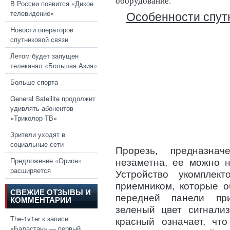
оборудование.
В России появится «Дикое
телевидение»
Особенности спут
Новости операторов
спутниковой связи
Летом будет запущен
телеканал «Большая Азия»
Больше спорта
General Satellite продолжит
удивлять абонентов
«Триколор ТВ»
Зрители уходят в
социальные сети
Прорезь, предназнач
Предложение «Орион»
незаметна, ее можно н
расширяется
Устройство укомплек
приемником, которые о
СВЕЖИЕ ОТЗЫВЫ И
передней панели при
КОММЕНТАРИИ
зеленый цвет сигнализ
The-1v1er
к записи
красный означает, чт
«Баластан» — первый