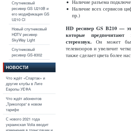
Наличие разъема подключ
Спутниковый
Наличие всех сервисов циф
ресивер GS U210B и
его модификация GS
пр.)
U210 CI
HD ресивер GS B210 — эт
Новый спутниковый
которые предпочитают 
HDTV ресивер
SkyWay Light
стереозвук.
Он может быт
телевизоров и увеличит четко
Спутниковый
также сделает цвета более н
ресивер GS-8302
НОВОСТИ
Что ждёт «Спартак» и
другие клубы в Лиге
Европы УЕФА
Что ждёт абонентов
„Триколора“ в новом
тарифе
С нового 2021 года
украинская Volia вводит
изменения в трансляции и