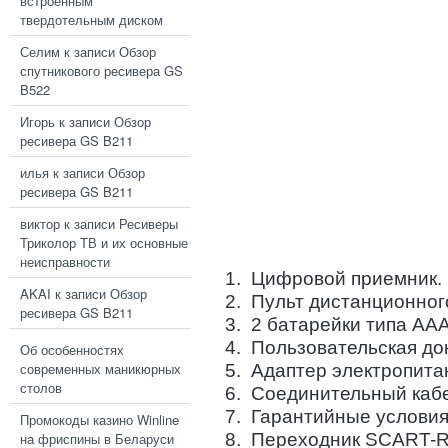
встроенным
твердотельным диском
Селим
к записи
Обзор
спутникового ресивера GS
B522
Игорь
к записи
Обзор
ресивера GS B211
илья
к записи
Обзор
ресивера GS B211
виктор
к записи
Ресиверы
Триколор ТВ и их основные
неисправности
1. Цифровой приемник.
AKAI
к записи
Обзор
2. Пульт дистанционног
ресивера GS B211
3. 2 батарейки типа ААА
4. Пользовательская до
Об особенностях
современных маникюрных
5. Адаптер электропита
столов
6. Соединительный каб
7. Гарантийные условия
Промокоды казино Winline
8. Переходник SCART-
на фриспины в Беларуси