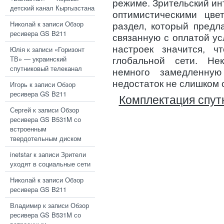
режиме. Зрительский и
детский канал Кыргызстана
оптимистическими цве
Николай
к записи
Обзор
раздел, который предл
ресивера GS B211
связанную с оплатой ус
настроек значится, ч
Юлія
к записи
«Горизонт
ТВ» — украинский
глобальной сети. Не
спутниковый телеканал
немного замедленную
недостаток не слишком 
Игорь
к записи
Обзор
ресивера GS B211
Комплектация спут
Сергей
к записи
Обзор
ресивера GS B531M со
встроенным
твердотельным диском
inetstar
к записи
Зрители
уходят в социальные сети
Николай
к записи
Обзор
ресивера GS B211
Владимир
к записи
Обзор
ресивера GS B531M со