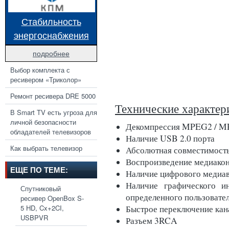
Стабильность
энергоснабжения
подробнее
Выбор комплекта с
ресивером «Триколор»
Ремонт ресивера DRE 5000
Технические характер
В Smart TV есть угроза для
личной безопасности
Декомпрессия MPEG2 / 
обладателей телевизоров
Наличие USB 2.0 порта
Как выбрать телевизор
Абсолютная совместимость
Воспроизведение медиакон
ЕЩЕ ПО ТЕМЕ:
Наличие цифрового меди
Наличие графического ин
Спутниковый
определенного пользовате
ресивер OpenBox S-
Быстрое переключение кана
5 HD, Cx+2CI,
USBPVR
Разъем 3RCA