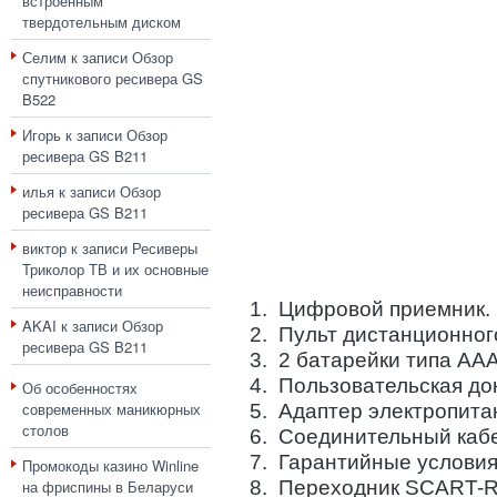
встроенным
твердотельным диском
Селим
к записи
Обзор
спутникового ресивера GS
B522
Игорь
к записи
Обзор
ресивера GS B211
илья
к записи
Обзор
ресивера GS B211
виктор
к записи
Ресиверы
Триколор ТВ и их основные
неисправности
1. Цифровой приемник.
AKAI
к записи
Обзор
2. Пульт дистанционног
ресивера GS B211
3. 2 батарейки типа ААА
4. Пользовательская до
Об особенностях
современных маникюрных
5. Адаптер электропита
столов
6. Соединительный каб
7. Гарантийные условия
Промокоды казино Winline
8. Переходник SCART-
на фриспины в Беларуси