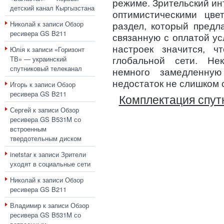
режиме. Зрительский и
детский канал Кыргызстана
оптимистическими цве
Николай
к записи
Обзор
раздел, который предл
ресивера GS B211
связанную с оплатой ус
настроек значится, ч
Юлія
к записи
«Горизонт
ТВ» — украинский
глобальной сети. Не
спутниковый телеканал
немного замедленную
недостаток не слишком 
Игорь
к записи
Обзор
ресивера GS B211
Комплектация спут
Сергей
к записи
Обзор
ресивера GS B531M со
встроенным
твердотельным диском
inetstar
к записи
Зрители
уходят в социальные сети
Николай
к записи
Обзор
ресивера GS B211
Владимир
к записи
Обзор
ресивера GS B531M со