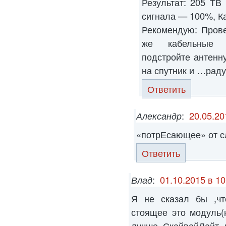
Результат: 205 ТВ
сигнала — 100%, К
Рекомендую: Прове
же кабельные с
подстройте антенн
на спутник и …раду
Ответить
Александр
:
20.05.20
«потрЕсающее» от сл
Ответить
Влад
:
01.10.2015 в 10
Я не сказал бы ,чт
стоящее это модуль(
лучше СкайвейЛайт 