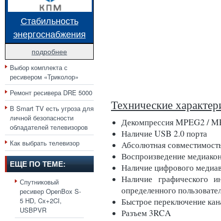
Стабильность
энергоснабжения
подробнее
Выбор комплекта с
ресивером «Триколор»
Ремонт ресивера DRE 5000
Технические характер
В Smart TV есть угроза для
личной безопасности
Декомпрессия MPEG2 / 
обладателей телевизоров
Наличие USB 2.0 порта
Как выбрать телевизор
Абсолютная совместимость
Воспроизведение медиакон
ЕЩЕ ПО ТЕМЕ:
Наличие цифрового меди
Наличие графического ин
Спутниковый
определенного пользовате
ресивер OpenBox S-
Быстрое переключение кана
5 HD, Cx+2CI,
USBPVR
Разъем 3RCA