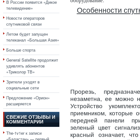
оборудование.
В России появится «Дикое
телевидение»
Особенности спут
Новости операторов
спутниковой связи
Летом будет запущен
телеканал «Большая Азия»
Больше спорта
General Satellite продолжит
удивлять абонентов
«Триколор ТВ»
Зрители уходят в
социальные сети
Прорезь, предназнач
Предложение «Орион»
незаметна, ее можно н
расширяется
Устройство укомплек
приемником, которые о
СВЕЖИЕ ОТЗЫВЫ И
передней панели при
КОММЕНТАРИИ
зеленый цвет сигнализ
The-1v1er
к записи
красный означает, чт
«Баластан» — первый