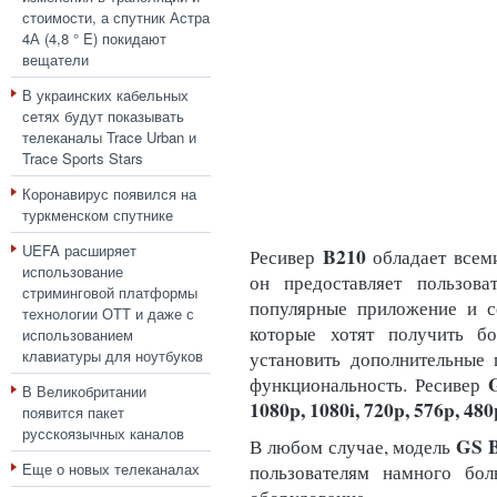
стоимости, а спутник Астра
4А (4,8 ° E) покидают
вещатели
В украинских кабельных
сетях будут показывать
телеканалы Trace Urban и
Trace Sports Stars
Коронавирус появился на
туркменском спутнике
UEFA расширяет
B210
Ресивер
обладает всем
использование
он предоставляет пользова
стриминговой платформы
популярные приложение и се
технологии ОТТ и даже с
которые хотят получить б
использованием
клавиатуры для ноутбуков
установить дополнительные 
функциональность. Ресивер
В Великобритании
1080p, 1080i, 720p, 576p, 480p
появится пакет
русскоязычных каналов
GS 
В любом случае, модель
Еще о новых телеканалах
пользователям намного бо