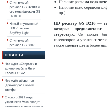
Наличие разъема подключ
Спутниковый
Наличие всех сервисов циф
ресивер GS U210B и
его модификация GS
пр.)
U210 CI
HD ресивер GS B210 — эт
Новый спутниковый
которые предпочитают 
HDTV ресивер
SkyWay Light
стереозвук.
Он может быт
телевизоров и увеличит четко
Спутниковый
также сделает цвета более н
ресивер GS-8302
НОВОСТИ
Что ждёт «Спартак» и
другие клубы в Лиге
Европы УЕФА
Что ждёт абонентов
„Триколора“ в новом
тарифе
С нового 2021 года
украинская Volia вводит
изменения в трансляции и