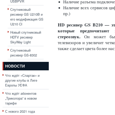
USBPVR
Наличие разъема подключ
Наличие всех сервисов циф
Спутниковый
пр.)
ресивер GS U210B и
его модификация GS
HD ресивер GS B210 — эт
U210 CI
которые предпочитают 
Новый спутниковый
стереозвук.
Он может быт
HDTV ресивер
SkyWay Light
телевизоров и увеличит четко
также сделает цвета более н
Спутниковый
ресивер GS-8302
НОВОСТИ
Что ждёт «Спартак» и
другие клубы в Лиге
Европы УЕФА
Что ждёт абонентов
„Триколора“ в новом
тарифе
С нового 2021 года