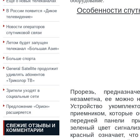
оборудование.
Еще о новых телеканалах
Особенности спут
В России появится «Дикое
телевидение»
Новости операторов
спутниковой связи
Летом будет запущен
телеканал «Большая Азия»
Больше спорта
General Satellite продолжит
удивлять абонентов
«Триколор ТВ»
Зрители уходят в
Прорезь, предназнач
социальные сети
незаметна, ее можно н
Устройство укомплек
Предложение «Орион»
расширяется
приемником, которые о
передней панели при
СВЕЖИЕ ОТЗЫВЫ И
зеленый цвет сигнализ
КОММЕНТАРИИ
красный означает, чт