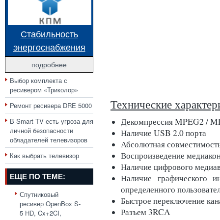
Стабильность
энергоснабжения
подробнее
Выбор комплекта с
ресивером «Триколор»
Технические характер
Ремонт ресивера DRE 5000
Декомпрессия MPEG2 / 
В Smart TV есть угроза для
личной безопасности
Наличие USB 2.0 порта
обладателей телевизоров
Абсолютная совместимость
Воспроизведение медиакон
Как выбрать телевизор
Наличие цифрового меди
ЕЩЕ ПО ТЕМЕ:
Наличие графического ин
определенного пользовате
Спутниковый
Быстрое переключение кана
ресивер OpenBox S-
Разъем 3RCA
5 HD, Cx+2CI,