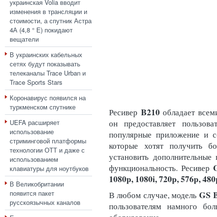
украинская Volia вводит
изменения в трансляции и
стоимости, а спутник Астра
4А (4,8 ° E) покидают
вещатели
В украинских кабельных
сетях будут показывать
телеканалы Trace Urban и
Trace Sports Stars
Коронавирус появился на
туркменском спутнике
B210
Ресивер
обладает всем
UEFA расширяет
он предоставляет пользова
использование
популярные приложение и се
стриминговой платформы
которые хотят получить б
технологии ОТТ и даже с
установить дополнительные 
использованием
функциональность. Ресивер
клавиатуры для ноутбуков
1080p, 1080i, 720p, 576p, 480p
В Великобритании
появится пакет
GS 
В любом случае, модель
русскоязычных каналов
пользователям намного бо