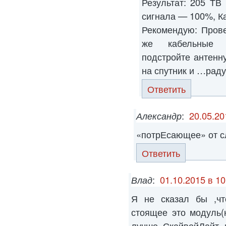
Результат: 205 ТВ
сигнала — 100%, К
Рекомендую: Прове
же кабельные с
подстройте антенн
на спутник и …раду
Ответить
Александр
:
20.05.20
«потрЕсающее» от сл
Ответить
Влад
:
01.10.2015 в 10
Я не сказал бы ,чт
стоящее это модуль(
лучше СкайвейЛайт 