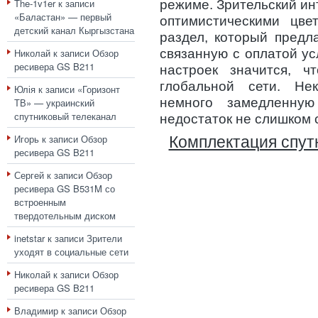
The-1v1er
к записи
режиме. Зрительский и
«Баластан» — первый
оптимистическими цве
детский канал Кыргызстана
раздел, который предл
Николай
к записи
Обзор
связанную с оплатой ус
ресивера GS B211
настроек значится, ч
глобальной сети. Не
Юлія
к записи
«Горизонт
немного замедленную
ТВ» — украинский
спутниковый телеканал
недостаток не слишком 
Игорь
к записи
Обзор
Комплектация спут
ресивера GS B211
Сергей
к записи
Обзор
ресивера GS B531M со
встроенным
твердотельным диском
inetstar
к записи
Зрители
уходят в социальные сети
Николай
к записи
Обзор
ресивера GS B211
Владимир
к записи
Обзор