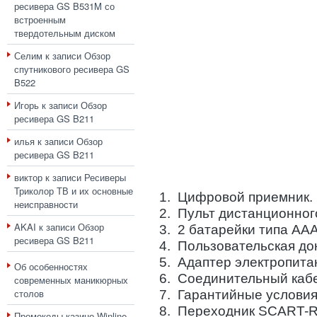
ресивера GS B531M со
встроенным
твердотельным диском
Селим
к записи
Обзор
спутникового ресивера GS
B522
Игорь
к записи
Обзор
ресивера GS B211
илья
к записи
Обзор
ресивера GS B211
виктор
к записи
Ресиверы
Триколор ТВ и их основные
1. Цифровой приемник.
неисправности
2. Пульт дистанционног
AKAI
к записи
Обзор
3. 2 батарейки типа ААА
ресивера GS B211
4. Пользовательская до
5. Адаптер электропита
Об особенностях
6. Соединительный каб
современных маникюрных
столов
7. Гарантийные условия
8. Переходник SCART-
Промокоды казино Winline