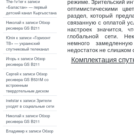
The-1v1er
к записи
режиме. Зрительский и
«Баластан» — первый
оптимистическими цве
детский канал Кыргызстана
раздел, который предл
Николай
к записи
Обзор
связанную с оплатой ус
ресивера GS B211
настроек значится, ч
глобальной сети. Не
Юлія
к записи
«Горизонт
немного замедленную
ТВ» — украинский
спутниковый телеканал
недостаток не слишком 
Игорь
к записи
Обзор
Комплектация спут
ресивера GS B211
Сергей
к записи
Обзор
ресивера GS B531M со
встроенным
твердотельным диском
inetstar
к записи
Зрители
уходят в социальные сети
Николай
к записи
Обзор
ресивера GS B211
Владимир
к записи
Обзор