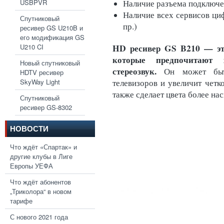
USBPVR
Наличие разъема подключ
Наличие всех сервисов циф
Спутниковый
пр.)
ресивер GS U210B и
его модификация GS
HD ресивер GS B210 — эт
U210 CI
которые предпочитают 
Новый спутниковый
стереозвук.
Он может быт
HDTV ресивер
SkyWay Light
телевизоров и увеличит четко
также сделает цвета более н
Спутниковый
ресивер GS-8302
НОВОСТИ
Что ждёт «Спартак» и
другие клубы в Лиге
Европы УЕФА
Что ждёт абонентов
„Триколора“ в новом
тарифе
С нового 2021 года