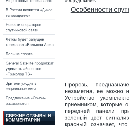
оборудование.
Еще о новых телеканалах
Особенности спут
В России появится «Дикое
телевидение»
Новости операторов
спутниковой связи
Летом будет запущен
телеканал «Большая Азия»
Больше спорта
General Satellite продолжит
удивлять абонентов
«Триколор ТВ»
Зрители уходят в
Прорезь, предназнач
социальные сети
незаметна, ее можно н
Устройство укомплек
Предложение «Орион»
расширяется
приемником, которые о
передней панели при
СВЕЖИЕ ОТЗЫВЫ И
зеленый цвет сигнализ
КОММЕНТАРИИ
красный означает, чт