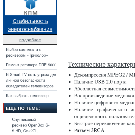
Стабильность
энергоснабжения
подробнее
Выбор комплекта с
ресивером «Триколор»
Технические характер
Ремонт ресивера DRE 5000
Декомпрессия MPEG2 / 
В Smart TV есть угроза для
личной безопасности
Наличие USB 2.0 порта
обладателей телевизоров
Абсолютная совместимость
Воспроизведение медиакон
Как выбрать телевизор
Наличие цифрового меди
ЕЩЕ ПО ТЕМЕ:
Наличие графического ин
определенного пользовате
Спутниковый
Быстрое переключение кана
ресивер OpenBox S-
Разъем 3RCA
5 HD, Cx+2CI,