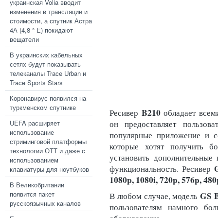
украинская Volia вводит
изменения в трансляции и
стоимости, а спутник Астра
4А (4,8 ° E) покидают
вещатели
В украинских кабельных
сетях будут показывать
телеканалы Trace Urban и
Trace Sports Stars
Коронавирус появился на
туркменском спутнике
B210
Ресивер
обладает всем
UEFA расширяет
он предоставляет пользова
использование
популярные приложение и се
стриминговой платформы
которые хотят получить б
технологии ОТТ и даже с
установить дополнительные 
использованием
функциональность. Ресивер
клавиатуры для ноутбуков
1080p, 1080i, 720p, 576p, 480p
В Великобритании
появится пакет
GS 
В любом случае, модель
русскоязычных каналов
пользователям намного бо