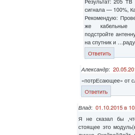
Результат: 205 ТВ
сигнала — 100%, К
Рекомендую: Прове
же кабельные с
подстройте антенн
на спутник и …раду
Ответить
Александр
:
20.05.20
«потрЕсающее» от сл
Ответить
Влад
:
01.10.2015 в 10
Я не сказал бы ,чт
стоящее это модуль(
лучше СкайвейЛайт 