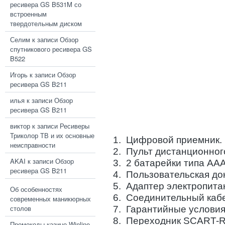
ресивера GS B531M со
встроенным
твердотельным диском
Селим
к записи
Обзор
спутникового ресивера GS
B522
Игорь
к записи
Обзор
ресивера GS B211
илья
к записи
Обзор
ресивера GS B211
виктор
к записи
Ресиверы
Триколор ТВ и их основные
1. Цифровой приемник.
неисправности
2. Пульт дистанционног
AKAI
к записи
Обзор
3. 2 батарейки типа ААА
ресивера GS B211
4. Пользовательская до
5. Адаптер электропита
Об особенностях
6. Соединительный каб
современных маникюрных
столов
7. Гарантийные условия
8. Переходник SCART-
Промокоды казино Winline