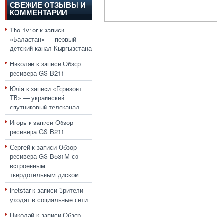
СВЕЖИЕ ОТЗЫВЫ И
КОММЕНТАРИИ
The-1v1er
к записи
«Баластан» — первый
детский канал Кыргызстана
Николай
к записи
Обзор
ресивера GS B211
Юлія
к записи
«Горизонт
ТВ» — украинский
спутниковый телеканал
Игорь
к записи
Обзор
ресивера GS B211
Сергей
к записи
Обзор
ресивера GS B531M со
встроенным
твердотельным диском
inetstar
к записи
Зрители
уходят в социальные сети
Николай
к записи
Обзор