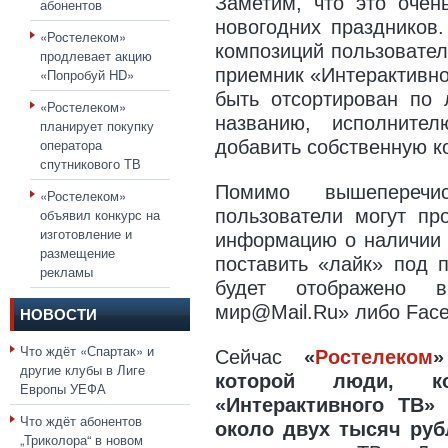
Заметим, что это очен
абонентов
новогодних праздников
«Ростелеком»
композиций пользовател
продлевает акцию
приемник «Интерактивно
«Попробуй HD»
быть отсортирован по
«Ростелеком»
названию, исполните
планирует покупку
оператора
добавить собственную к
спутникового ТВ
Помимо вышеперечи
«Ростелеком»
объявил конкурс на
пользователи могут пр
изготовление и
информацию о наличии п
размещение
поставить «лайк» под 
рекламы
будет отображено в
мир@Mail.Ru» либо Face
НОВОСТИ
Что ждёт «Спартак» и
Сейчас
«
Ростелеком
»
другие клубы в Лиге
которой люди, ко
Европы УЕФА
«Интерактивного ТВ»
Что ждёт абонентов
около двух тысяч руб
„Триколора“ в новом