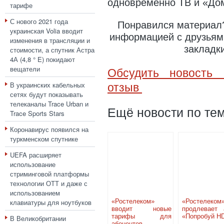
одновременно ТВ и «До
тарифе
С нового 2021 года
Понравился материал?
украинская Volia вводит
информацией с друзьями
изменения в трансляции и
закладк
стоимости, а спутник Астра
4А (4,8 ° E) покидают
вещатели
Обсудить новость 
В украинских кабельных
отзыв
сетях будут показывать
телеканалы Trace Urban и
Ещё новости по тем
Trace Sports Stars
Коронавирус появился на
туркменском спутнике
UEFA расширяет
использование
стриминговой платформы
технологии ОТТ и даже с
использованием
клавиатуры для ноутбуков
«Ростелеком»
«Ростелеком
вводит новые
продлевает 
тарифы для
«Попробуй H
В Великобритании
абонентов