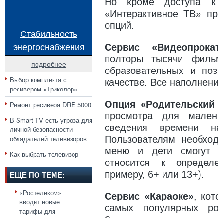
Но кроме доступа к 
«Интерактивное ТВ» пр
опций.
Стабильность
энергоснабжения
Сервис «Видеопрока
полторы тысячи филь
подробнее
образовательных и по
Выбор комплекта с
качестве. Все наполнен
ресивером «Триколор»
Опция «Родительский
Ремонт ресивера DRE 5000
просмотра для малень
В Smart TV есть угроза для
сведения времени 
личной безопасности
обладателей телевизоров
Пользователям необход
меню и дети смогут п
Как выбрать телевизор
относится к определ
примеру, 6+ или 13+).
ЕЩЕ ПО ТЕМЕ:
«Ростелеком»
Сервис «Караоке»
, ко
вводит новые
самых популярных ро
тарифы для