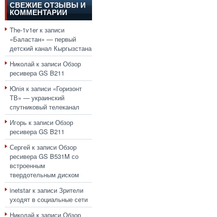
СВЕЖИЕ ОТЗЫВЫ И
КОММЕНТАРИИ
The-1v1er
к записи
«Баластан» — первый
детский канал Кыргызстана
Николай
к записи
Обзор
ресивера GS B211
Юлія
к записи
«Горизонт
ТВ» — украинский
спутниковый телеканал
Игорь
к записи
Обзор
ресивера GS B211
Сергей
к записи
Обзор
ресивера GS B531M со
встроенным
твердотельным диском
inetstar
к записи
Зрители
уходят в социальные сети
Николай
к записи
Обзор