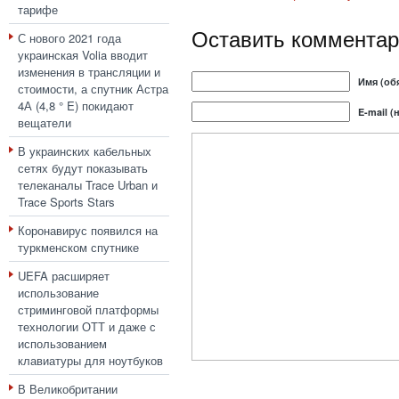
тарифе
Оставить комментар
С нового 2021 года
украинская Volia вводит
изменения в трансляции и
Имя (об
стоимости, а спутник Астра
4А (4,8 ° E) покидают
E-mail (
вещатели
В украинских кабельных
сетях будут показывать
телеканалы Trace Urban и
Trace Sports Stars
Коронавирус появился на
туркменском спутнике
UEFA расширяет
использование
стриминговой платформы
технологии ОТТ и даже с
использованием
клавиатуры для ноутбуков
В Великобритании