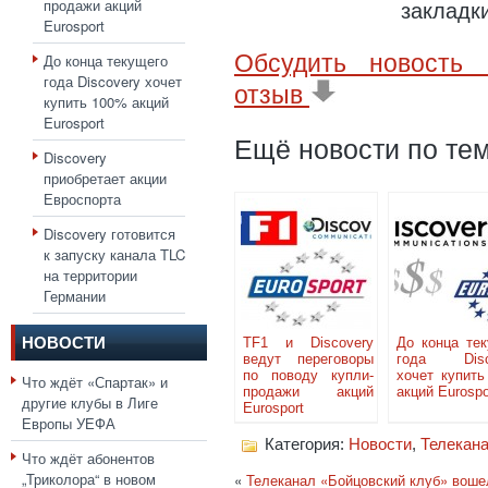
продажи акций
закладк
Eurosport
Обсудить новость 
До конца текущего
года Discovery хочет
отзыв
купить 100% акций
Eurosport
Ещё новости по тем
Discovery
приобретает акции
Евроспорта
Discovery готовится
к запуску канала TLC
на территории
Германии
НОВОСТИ
TF1 и Discovery
До конца те
ведут переговоры
года Disc
по поводу купли-
хочет купит
Что ждёт «Спартак» и
продажи акций
акций Eurospo
другие клубы в Лиге
Eurosport
Европы УЕФА
Категория:
Новости
,
Телекан
Что ждёт абонентов
„Триколора“ в новом
«
Телеканал «Бойцовский клуб» вошел