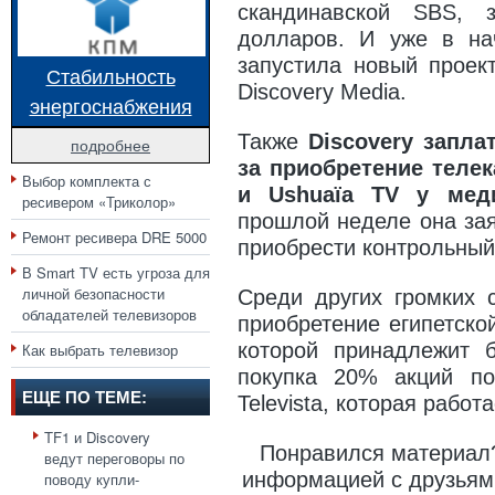
скандинавской SBS, 
долларов. И уже в нач
запустила новый проек
Стабильность
Discovery Media.
энергоснабжения
Также
Discovery запл
подробнее
за приобретение телека
Выбор комплекта с
и Ushuaïa TV у мед
ресивером «Триколор»
прошлой неделе она зая
Ремонт ресивера DRE 5000
приобрести контрольный 
В Smart TV есть угроза для
личной безопасности
Среди других громких 
обладателей телевизоров
приобретение египетской
которой принадлежит б
Как выбрать телевизор
покупка 20% акций по
ЕЩЕ ПО ТЕМЕ:
Televista, которая рабо
TF1 и Discovery
Понравился материал?
ведут переговоры по
информацией с друзьями
поводу купли-