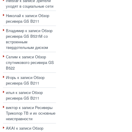
inetstar
к записи
Зрители
уходят в социальные сети
Николай
к записи
Обзор
ресивера GS B211
Владимир
к записи
Обзор
ресивера GS B531M со
встроенным
твердотельным диском
Селим
к записи
Обзор
спутникового ресивера GS
B522
Игорь
к записи
Обзор
ресивера GS B211
илья
к записи
Обзор
ресивера GS B211
виктор
к записи
Ресиверы
Триколор ТВ и их основные
неисправности
AKAI
к записи
Обзор