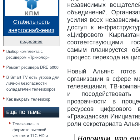
независимых вещателе
объединений. Организа
усилия всех независимы
Стабильность
доступ к инфраструкт
энергоснабжения
«Цифрового Кыргызта
подробнее
соответствующими го
самым планируется об
Выбор комплекта с
процесс перехода на ци
ресивером «Триколор»
Ремонт ресивера DRE 5000
Новый Альянс готов
В Smart TV есть угроза для
организации в сфере м
личной безопасности
телевещания, ТВ-компан
обладателей телевизоров
и посодействовать
Как выбрать телевизор
прозрачности в проц
ресурсов цифрового 
ЕЩЕ ПО ТЕМЕ:
«Гражданская Инициатив
роли секретариата Алья
Телеканалы в
формате высокой
четкости TLC HD и
Напомним, что ещ