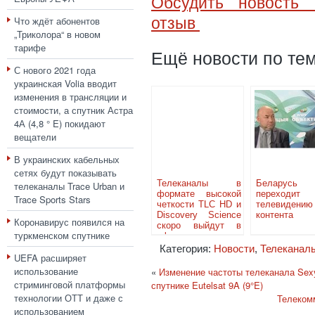
Обсудить новость 
Что ждёт абонентов
отзыв
„Триколора“ в новом
тарифе
Ещё новости по тем
С нового 2021 года
украинская Volia вводит
изменения в трансляции и
стоимости, а спутник Астра
4А (4,8 ° E) покидают
вещатели
В украинских кабельных
сетях будут показывать
Телеканалы в
Беларусь
телеканалы Trace Urban и
формате высокой
переход
Trace Sports Stars
четкости TLC HD и
телевидению
Discovery Science
контента
Коронавирус появился на
скоро выйдут в
туркменском спутнике
эфир
Категория:
Новости
,
Телеканал
UEFA расширяет
использование
«
Изменение частоты телеканала Sexy
стриминговой платформы
спутнике Eutelsat 9A (9°E)
технологии ОТТ и даже с
Телеком
использованием