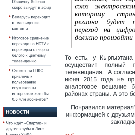
Discovery Science
союз электросвяз
скоро выйдут в эфир
которому стран
Беларусь переходит
региона будет п
к телевидению
переход на цифр
контента
должно произойти 
Итоговое сравнение
перехода на HDTV с
переходом от черно-
белого к цветному
То есть, у Кыргызтана
телевидению
осуществит полный 
Сможет ли ГПКС
телевещания. А согласн
привлечь к
июня 2015 года не пр
пользованию
аналоговое вещание б
спутниковым
интернетом хотя бы
районах страны. А это б
0,5 млн абонентов?
Понравился материал?
НОВОСТИ
информацией с друзьями
закладк
Что ждёт «Спартак» и
другие клубы в Лиге
Европы УЕФА