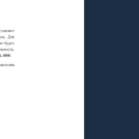
тавляет
сы. Для
но будет
ьность.
i, 480i
вателям