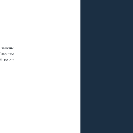
Р
 ПЛЮС
 РАЗЪЕМА ?
я замены
.Главным
й, но он
, GS B211