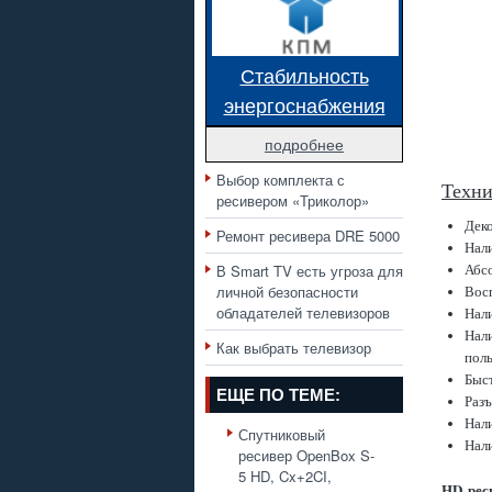
Стабильность
энергоснабжения
подробнее
Выбор комплекта с
Техни
ресивером «Триколор»
Дек
Ремонт ресивера DRE 5000
Нал
Абс
В Smart TV есть угроза для
личной безопасности
Вос
обладателей телевизоров
Нал
Нал
Как выбрать телевизор
поль
Быст
ЕЩЕ ПО ТЕМЕ:
Раз
Нал
Спутниковый
Нали
ресивер OpenBox S-
5 HD, Cx+2CI,
HD рес