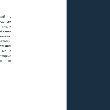
найти с
красным
панели
рабочем
ежиме.
ветами.
ателям
В меню
которые
о этот