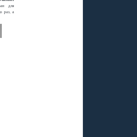
ван для
о раз, а