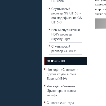
USBPVR
хороше
Спутниковый
широкоф
ресивер GS U210B и
также с
его модификация GS
U210 CI
Новый спутниковый
HDTV ресивер
SkyWay Light
Спутниковый
ресивер GS-8302
НОВОСТИ
Что ждёт «Спартак» и
другие клубы в Лиге
Европы УЕФА
Что ждёт абонентов
„Триколора“ в новом
тарифе
С нового 2021 года