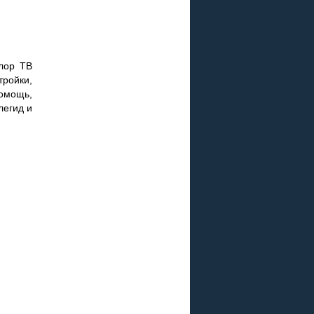
лор ТВ
тройки,
омощь,
легид и