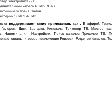
птер электропитания.
единительный кабель RCA3-RCA3.
антийные условия, талон.
реходник SCART-RCA3.
авка поддерживает такие приложения, как :
В эфире!, Трико
 Галерея, Диск, Заставка, Кинозалы Триколор ТВ, Мастер нас
а, Напоминания, Настройски, Поиск каналов Триколор ТВ, П
рные каналы, игровое приложение Реверси, Редактор каналов, Те
.