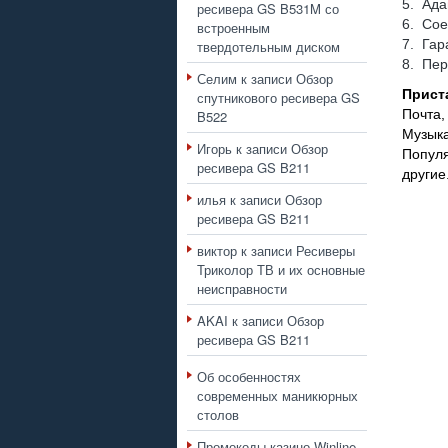
5. Ада
ресивера GS B531M со
6. Со
встроенным
7. Гар
твердотельным диском
8. Пе
Селим
к записи
Обзор
Прист
спутникового ресивера GS
Почта,
B522
Музык
Игорь
к записи
Обзор
Популя
ресивера GS B211
другие
илья
к записи
Обзор
ресивера GS B211
виктор
к записи
Ресиверы
Триколор ТВ и их основные
неисправности
AKAI
к записи
Обзор
ресивера GS B211
Об особенностях
современных маникюрных
столов
Промокоды казино Winline