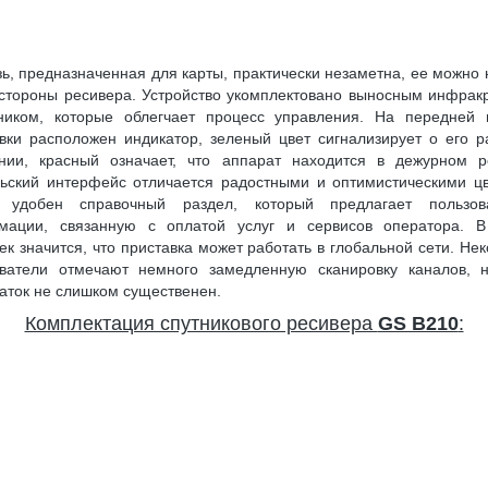
ь, предназначенная для карты, практически незаметна, ее можно 
стороны ресивера. Устройство укомплектовано выносным инфра
ником, которые облегчает процесс управления. На передней 
вки расположен индикатор, зеленый цвет сигнализирует о его 
янии, красный означает, что аппарат находится в дежурном р
ьский интерфейс отличается радостными и оптимистическими ц
 удобен справочный раздел, который предлагает пользов
мации, связанную с оплатой услуг и сервисов оператора. 
ек значится, что приставка может работать в глобальной сети. Не
ователи отмечают немного замедленную сканировку каналов, н
аток не слишком существенен.
Комплектация спутникового ресивера
GS B210
: