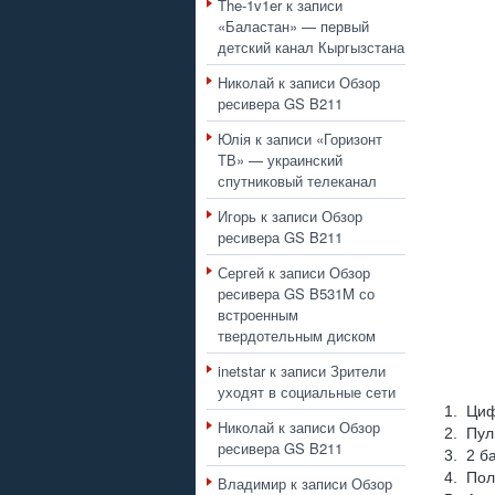
The-1v1er
к записи
«Баластан» — первый
детский канал Кыргызстана
Николай
к записи
Обзор
ресивера GS B211
Юлія
к записи
«Горизонт
ТВ» — украинский
спутниковый телеканал
Игорь
к записи
Обзор
ресивера GS B211
Сергей
к записи
Обзор
ресивера GS B531M со
встроенным
твердотельным диском
inetstar
к записи
Зрители
уходят в социальные сети
1. Циф
Николай
к записи
Обзор
2. Пул
ресивера GS B211
3. 2 б
4. Пол
Владимир
к записи
Обзор