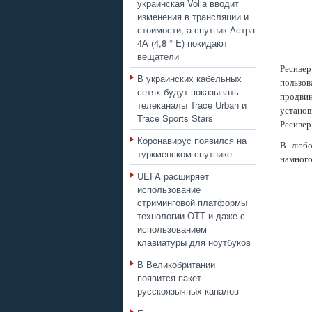
украинская Volia вводит
изменения в трансляции и
стоимости, а спутник Астра
4А (4,8 ° E) покидают
вещатели
Ресиве
В украинских кабельных
пользо
сетях будут показывать
продвин
телеканалы Trace Urban и
устано
Trace Sports Stars
Ресиве
Коронавирус появился на
В любо
туркменском спутнике
намного
UEFA расширяет
использование
стриминговой платформы
технологии ОТТ и даже с
использованием
клавиатуры для ноутбуков
В Великобритании
появится пакет
русскоязычных каналов