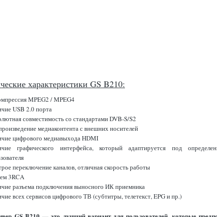
ческие характеристики GS B210:
омпрессия MPEG2 / MPEG4
ичие USB 2.0 порта
олютная совместимость со стандартами DVB-S/S2
произведение медиаконтента с внешних носителей
ичие цифрового медиавыхода HDMI
ичие графического интерфейса, который адаптируется под определен
зователя
рое переключение каналов, отличная скорость работы
ъем 3RCA
ичие разъема подключения выносного ИК приемника
чие всех сервисов цифрового ТВ (субтитры, телетекст, EPG и пр.)
ивер GS B210 — это лучший вариант для пользователей, которые предп