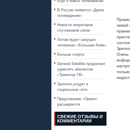
Еще о новых телеканалах
В России появится «Дикое
телевидение»
Прорез
Новости операторов
левой 
спутниковой связи
прием
приста
Летом будет запущен
состо
телеканал «Большая Азия»
Зрител
Больше спорта
Очень
инфор
General Satellite продолжит
настро
удивлять абонентов
польз
«Триколор ТВ»
недост
Зрители уходят в
социальные сети
Предложение «Орион»
расширяется
СВЕЖИЕ ОТЗЫВЫ И
КОММЕНТАРИИ