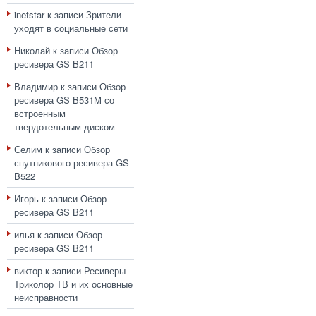
inetstar
к записи
Зрители
уходят в социальные сети
Николай
к записи
Обзор
ресивера GS B211
Владимир
к записи
Обзор
ресивера GS B531M со
встроенным
твердотельным диском
Селим
к записи
Обзор
спутникового ресивера GS
B522
Игорь
к записи
Обзор
ресивера GS B211
илья
к записи
Обзор
ресивера GS B211
виктор
к записи
Ресиверы
Триколор ТВ и их основные
неисправности