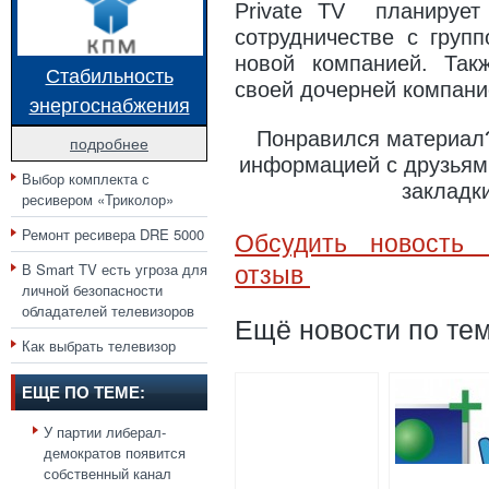
Private TV планирует
сотрудничестве с груп
новой компанией. Так
Стабильность
своей дочерней компан
энергоснабжения
Понравился материал?
подробнее
информацией с друзьями
Выбор комплекта с
закладк
ресивером «Триколор»
Ремонт ресивера DRE 5000
Обсудить новость 
В Smart TV есть угроза для
отзыв
личной безопасности
обладателей телевизоров
Ещё новости по тем
Как выбрать телевизор
ЕЩЕ ПО ТЕМЕ:
У партии либерал-
демократов появится
собственный канал