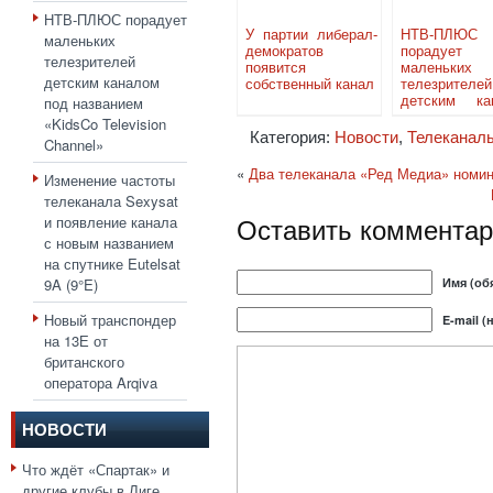
НТВ-ПЛЮС порадует
У партии либерал-
НТВ-ПЛЮС
маленьких
демократов
порадует
телезрителей
появится
маленьких
детским каналом
собственный канал
телезрителей
под названием
детским ка
под назва
«KidsCo Television
«KidsCo Tele
Категория:
Новости
,
Телеканал
Channel»
Channel»
«
Два телеканала «Ред Медиа» номин
Изменение частоты
телеканала Sexysat
Оставить комментар
и появление канала
с новым названием
на спутнике Eutelsat
9A (9°E)
Имя (об
Новый транспондер
E-mail (
на 13Е от
британского
оператора Arqiva
НОВОСТИ
Что ждёт «Спартак» и
другие клубы в Лиге