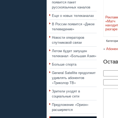
появится пакет
русскоязычных каналов
Еще о новых телеканалах
Реклам
«Ма
В России появится «Дикое
находи
телевидение»
разгаре
Новости операторов
Категори
спутниковой связи
«
Абонен
Летом будет запущен
телеканал «Большая Азия»
Остав
Больше спорта
General Satellite продолжит
удивлять абонентов
«Триколор ТВ»
Зрители уходят в
социальные сети
Предложение «Орион»
расширяется