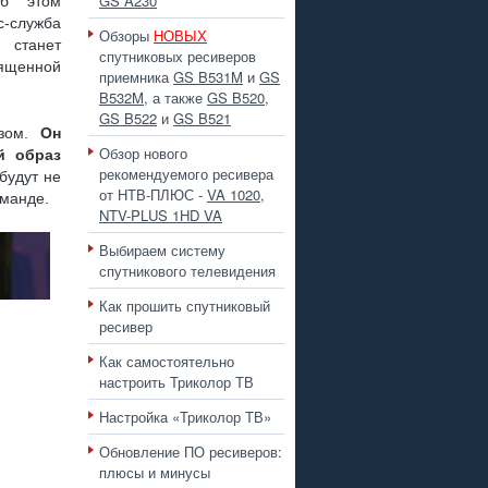
GS A230
Об этом
лужба
Обзоры
НОВЫХ
 станет
 ПЛЮС
спутниковых ресиверов
ященной
приемника
GS B531M
и
GS
B532M
, а также
GS B520
,
GS B522
и
GS B521
азом.
Он
Обзор нового
й образ
 РАЗЪЕМА ?
рекомендуемого ресивера
 будут не
от НТВ-ПЛЮС -
VA 1020
,
оманде.
NTV-PLUS 1HD VA
Выбираем систему
спутникового телевидения
Как прошить спутниковый
, GS B211
ресивер
Как самостоятельно
настроить Триколор ТВ
Настройка «Триколор ТВ»
Обновление ПО ресиверов:
плюсы и минусы