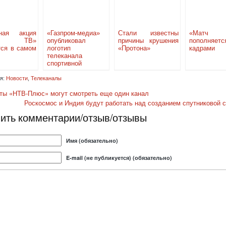
ная акция
«Газпром-медиа»
Стали известны
«Матч
тч ТВ»
опубликовал
причины крушения
пополняетс
тся в самом
логотип
«Протона»
кадрами
телеканала
спортивной
направленности
«Матч ТВ»
я:
Новости
,
Телеканалы
ты «НТВ-Плюс» могут смотреть еще один канал
Роскосмос и Индия будут работать над созданием спутниковой 
ить комментарии/отзыв/отзывы
Имя (обязательно)
E-mail (не публикуется) (обязательно)