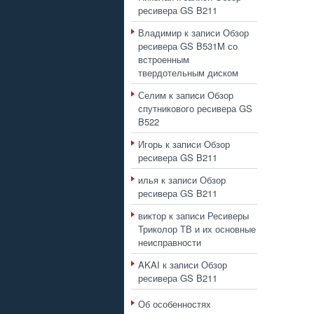
ресивера GS B211
Владимир
к записи
Обзор
ресивера GS B531M со
встроенным
твердотельным диском
Селим
к записи
Обзор
спутникового ресивера GS
B522
Игорь
к записи
Обзор
ресивера GS B211
илья
к записи
Обзор
ресивера GS B211
виктор
к записи
Ресиверы
Триколор ТВ и их основные
неисправности
AKAI
к записи
Обзор
ресивера GS B211
Об особенностях