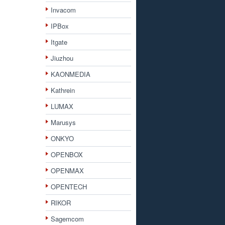
Invacom
IPBox
Itgate
Jiuzhou
KAONMEDIA
Kathrein
LUMAX
Marusys
ONKYO
OPENBOX
OPENMAX
OPENTECH
RIKOR
Sagemcom