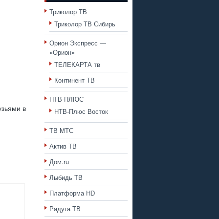
Триколор ТВ
Триколор ТВ Сибирь
Орион Экспресс —
«Орион»
ТЕЛЕКАРТА тв
Континент ТВ
НТВ-ПЛЮС
узьями в
НТВ-Плюс Восток
ТВ МТС
Актив ТВ
Дом.ru
Лыбидь ТВ
Платформа HD
Радуга ТВ