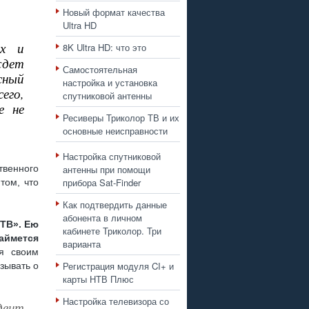
Новый формат качества
Ultra HD
ех и
8K Ultra HD: что это
ждет
Самостоятельная
сный
настройка и установка
его,
спутниковой антенны
е не
Ресиверы Триколор ТВ и их
основные неисправности
Настройка спутниковой
твенного
антенны при помощи
прибора Sat-Finder
том, что
Как подтвердить данные
абонента в личном
 ТВ». Ею
кабинете Триколор. Три
аймется
варианта
ся своим
Регистрация модуля CI+ и
зывать о
карты НТВ Плюс
Настройка телевизора со
ент