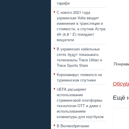
тарифе
С нового 2021 года
украинская Volia вводит
изменения в трансляции и
стоимости, а спутник Астра
4А (4,8 ° E) покидают
вещатели
В украинских кабельных
сетях будут показывать
телеканалы Trace Urban и
Понрави
Trace Sports Stars
Коронавирус появился на
туркменском спутнике
Обсуд
UEFA расширяет
использование
Ещё н
стриминговой платформы
технологии ОТТ и даже с
использованием
клавиатуры для ноутбуков
В Великобритании