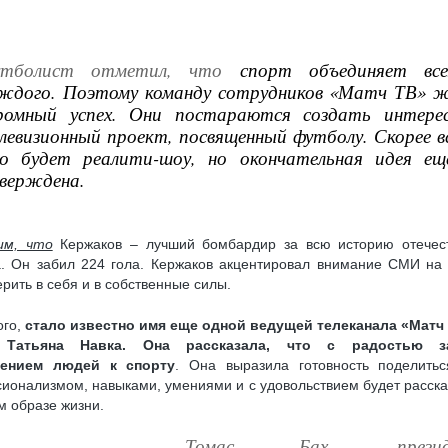
утболист отметил, что
спорт объединяет вс
ждого. Поэтому команду сотрудников «Матч ТВ» 
ромный успех. Они постараются создать интере
левизионный проект, посвященный футболу. Скорее вс
о будет реалити-шоу, но окончательная идея ещ
верждена.
им, что
Кержаков – лучший бомбардир за всю историю отечес
. Он забил 224 гола. Кержаков акцентировал внимание СМИ на 
рить в себя и в собственные силы.
ого,
стало известно имя еще одной ведущей телеканала «Матч
 Татьяна Навка. Она рассказала, что с радостью з
ением людей к спорту
. Она выразила готовность поделить
ионализмом, навыками, умениями и с удовольствием будет расска
м образе жизни.
Томас Бах, презид