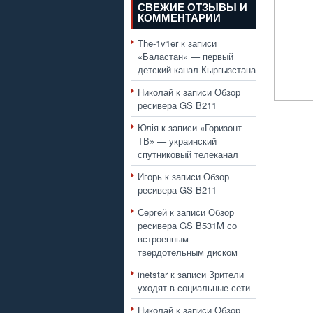
СВЕЖИЕ ОТЗЫВЫ И
КОММЕНТАРИИ
The-1v1er
к записи
«Баластан» — первый
детский канал Кыргызстана
Николай
к записи
Обзор
ресивера GS B211
Юлія
к записи
«Горизонт
ТВ» — украинский
спутниковый телеканал
Игорь
к записи
Обзор
ресивера GS B211
Сергей
к записи
Обзор
ресивера GS B531M со
встроенным
твердотельным диском
inetstar
к записи
Зрители
уходят в социальные сети
Николай
к записи
Обзор