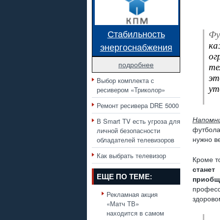
Стабильность
Ф
ка
энергоснабжения
ог
подробнее
те
эт
Выбор комплекта с
ут
ресивером «Триколор»
Ремонт ресивера DRE 5000
Напомн
В Smart TV есть угроза для
личной безопасности
футбола
обладателей телевизоров
нужно ве
Как выбрать телевизор
Кроме т
станет
ЕЩЕ ПО ТЕМЕ:
приобщ
професс
Рекламная акция
здорово
«Матч ТВ»
находится в самом