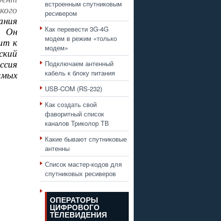
встроенным спутниковым
кого
ресивером
ания
Как перевести 3G-4G
. Он
модем в режим «только
ит к
модем»
ский
ссия
Подключаем антенный
кабель к блоку питания
мых
USB-COM (RS-232)
Как создать свой
фаворитный список
каналов Триколор ТВ
Какие бывают спутниковые
антенны
Список мастер-кодов для
спутниковых ресиверов
ОПЕРАТОРЫ
ЦИФРОВОГО
ТЕЛЕВИДЕНИЯ