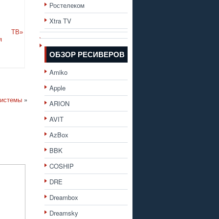
Ростелеком
Xtra TV
 ТВ»
я
ОБЗОР РЕСИВЕРОВ
Amiko
Apple
системы
»
ARION
AVIT
AzBox
BBK
COSHIP
DRE
Dreambox
Dreamsky