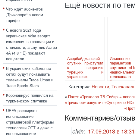
Ещё новости по тем
Что ждёт абонентов
„Триколора“ в новом
тарифе
С нового 2021 года
украинская Volia вводит
изменения в трансляции и
стоимости, а спутник Астра
4А (4,8 ° E) покидают
вещатели
Азербайджанский
Изменение
спутник приступил
параметро
В украинских кабельных
к вещанию
спутнике «П
турецких и
национальног
сетях будут показывать
украинских
телеканала
телеканалы Trace Urban и
телеканалов
Украины
Trace Sports Stars
Категория:
Новости
,
Телеканал
Коронавирус появился на
«
Пакет «Триколор ТВ Сибирь» попол
туркменском спутнике
«Триколор» запустит «Суперкино HD»
«Прот
UEFA расширяет
Комментариев/отзыво
использование
стриминговой платформы
технологии ОТТ и даже с
elvin
:
17.09.2013 в 18:31
использованием