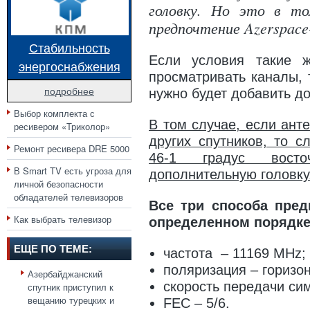
головку. Но это в то
предпочтение Azerspace
Стабильность
Если условия такие ж
энергоснабжения
просматривать каналы, 
подробнее
нужно будет добавить д
Выбор комплекта с
В том случае, если ант
ресивером «Триколор»
других спутников, то с
Ремонт ресивера DRE 5000
46-1 градус вост
В Smart TV есть угроза для
дополнительную головку
личной безопасности
обладателей телевизоров
Все три способа пред
Как выбрать телевизор
определенном порядке
ЕЩЕ ПО ТЕМЕ:
частота – 11169 MHz;
поляризация – горизо
Азербайджанский
скорость передачи си
спутник приступил к
вещанию турецких и
FEC – 5/6.