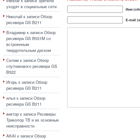
inetstar
к записи
Зрители
уходят в социальные сети
Имя (об
Николай
к записи
Обзор
E-mail (
ресивера GS B211
Владимир
к записи
Обзор
ресивера GS B531M со
встроенным
твердотельным диском
Селим
к записи
Обзор
спутникового ресивера GS
B522
Игорь
к записи
Обзор
ресивера GS B211
илья
к записи
Обзор
ресивера GS B211
виктор
к записи
Ресиверы
Триколор ТВ и их основные
неисправности
AKAI
к записи
Обзор