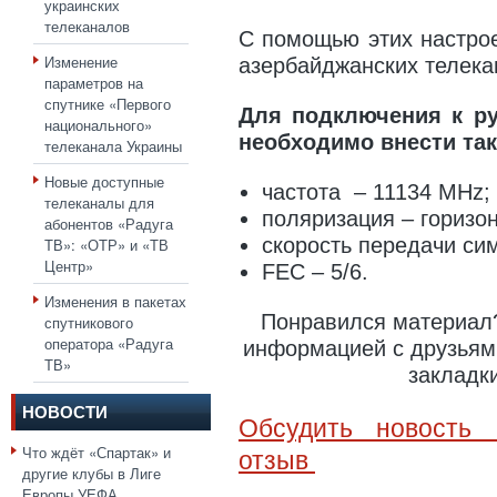
украинских
телеканалов
С помощью этих настрое
Изменение
азербайджанских телека
параметров на
спутнике «Первого
Для подключения к ру
национального»
необходимо внести так
телеканала Украины
Новые доступные
частота – 11134 MHz;
телеканалы для
поляризация – горизо
абонентов «Радуга
скорость передачи си
ТВ»: «ОТР» и «ТВ
Центр»
FEC – 5/6.
Изменения в пакетах
Понравился материал?
спутникового
оператора «Радуга
информацией с друзьями
ТВ»
закладк
НОВОСТИ
Обсудить новость 
Что ждёт «Спартак» и
отзыв
другие клубы в Лиге
Европы УЕФА