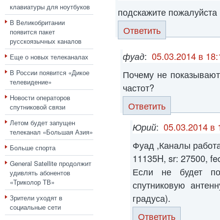
клавиатуры для ноутбуков
подскажите пожалуйста к
В Великобритании
Ответить
появится пакет
русскоязычных каналов
фуад
:
05.03.2014 в 18:
Еще о новых телеканалах
В России появится «Дикое
Почему не показывают
телевидение»
частот?
Новости операторов
Ответить
спутниковой связи
Летом будет запущен
Юрий
:
05.03.2014 в 
телеканал «Большая Азия»
Фуад ,Каналы работа
Больше спорта
11135H, sr: 27500, fec
General Satellite продолжит
Если не будет по
удивлять абонентов
«Триколор ТВ»
спутниковую антенн
градуса).
Зрители уходят в
социальные сети
Ответить