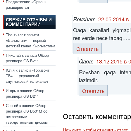
Предложение «Орион»
расширяется
Rovshan
:
22.05.2014 в 
СВЕЖИЕ ОТЗЫВЫ И
КОММЕНТАРИИ
Qaqa kanallari yigma
The-1v1er
к записи
resiverde nece tapaq…..
«Баластан» — первый
детский канал Кыргызстана
Ответить
Николай
к записи
Обзор
Qaqa
:
13.12.2015 в 
ресивера GS B211
Юлія
к записи
«Горизонт
Rovshan qaqa inter
ТВ» — украинский
lazimdir.
спутниковый телеканал
Ответить
Игорь
к записи
Обзор
ресивера GS B211
Сергей
к записи
Обзор
ресивера GS B531M со
Оставить комментар
встроенным
твердотельным диском
Нажмите, чтобы отменить ответ.