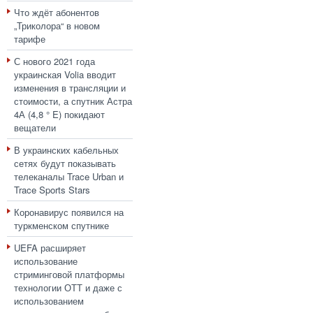
Что ждёт абонентов
„Триколора“ в новом
тарифе
С нового 2021 года
украинская Volia вводит
изменения в трансляции и
стоимости, а спутник Астра
4А (4,8 ° E) покидают
вещатели
В украинских кабельных
сетях будут показывать
телеканалы Trace Urban и
Trace Sports Stars
Коронавирус появился на
туркменском спутнике
UEFA расширяет
использование
стриминговой платформы
технологии ОТТ и даже с
использованием