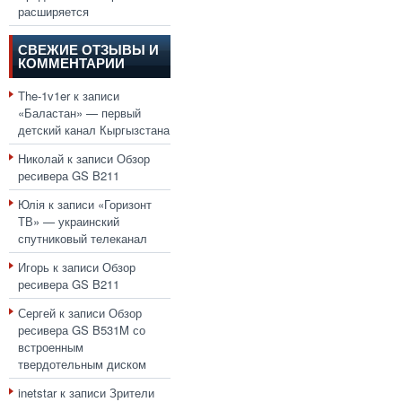
расширяется
СВЕЖИЕ ОТЗЫВЫ И
КОММЕНТАРИИ
The-1v1er
к записи
«Баластан» — первый
детский канал Кыргызстана
Николай
к записи
Обзор
ресивера GS B211
Юлія
к записи
«Горизонт
ТВ» — украинский
спутниковый телеканал
Игорь
к записи
Обзор
ресивера GS B211
Сергей
к записи
Обзор
ресивера GS B531M со
встроенным
твердотельным диском
inetstar
к записи
Зрители