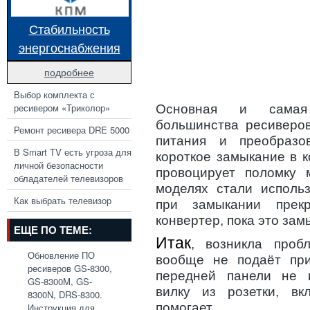
Стабильность
энергоснабжения
подробнее
Выбор комплекта с
ресивером «Триколор»
Основная и самая 
большинства ресиверов
Ремонт ресивера DRE 5000
питания и преобразо
В Smart TV есть угроза для
короткое замыкание в 
личной безопасности
провоцирует поломку 
обладателей телевизоров
моделях стали использ
Как выбрать телевизор
при замыкании прек
конвертер, пока это зам
ЕЩЕ ПО ТЕМЕ:
Итак
, возникла проб
Обновление ПО
вообще не подаёт при
ресиверов GS-8300,
передней панели не г
GS-8300M, GS-
вилку из розетки, вк
8300N, DRS-8300.
помогает.
Инструкция для