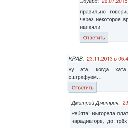
Эдуард
:
28.07.2015
правильно говор
через некоторое в
напаяли
Ответить
KRAB
:
23.11.2013 в 05:
ну эта. когда хат
оштрафуем…
Ответить
Дмитрий Дмитрич
:
23
Ребята! Выгорела плат
нарадиаторе, до трёх