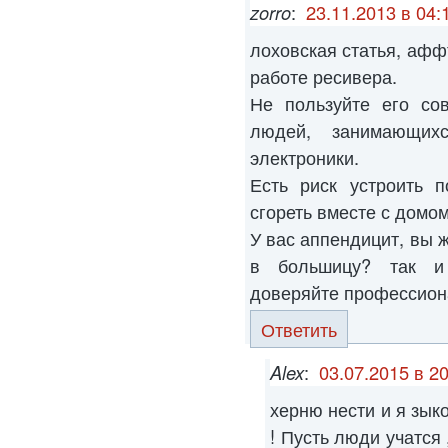
zorro
:
23.11.2013 в 04:
лоховская статья, афф
работе ресивера.
Не пользуйте его со
людей, занимающих
электроники.
Есть риск устроить п
сгореть вместе с домом
У вас аппендицит, вы 
в большицу? так и
доверяйте профессиона
Ответить
Alex
:
03.07.2015 в 2
херню нести и я зык
! Пусть люди учатся