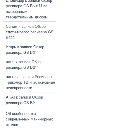
Владимир
к записи
Обзор
ресивера GS B531M со
встроенным
твердотельным диском
Селим
к записи
Обзор
спутникового ресивера GS
B522
Игорь
к записи
Обзор
ресивера GS B211
илья
к записи
Обзор
ресивера GS B211
виктор
к записи
Ресиверы
Триколор ТВ и их основные
неисправности
AKAI
к записи
Обзор
ресивера GS B211
Об особенностях
современных маникюрных
столов