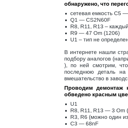
обнаружено, что пере
сетевая емкость C5 
Q1 — CS2N60F
R8, R11, R13 – кажды
R9 — 47 Om (1206)
U1 – тип не определе
В интернете нашли стр
подбору аналогов (наприм
), по ней смотрим, чт
последнюю деталь на
вмешательство в заводс
Проводим демонтаж 
обведено красным цве
U1
R8, R11, R13 — 3 Om 
R3, R6 (можно один и
C3 — 68nF