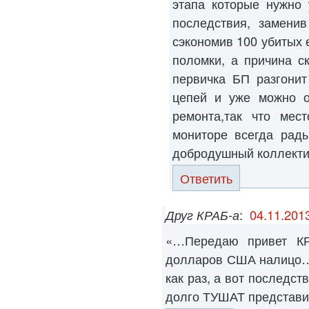
этапа которые нужно 
последствия, заменив
сэкономив 100 убитых 
поломки, а причина с
первичка БП разгонит
цепей и уже можно о
ремонта,так что мест
мониторе всегда рады
добродушный коллект
Ответить
Друг КРАБ-а
:
04.11.2013
«…Передаю привет КР
долларов США налицо…
как раз, а вот последст
долго ТУШАТ представ