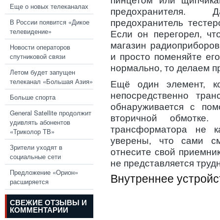
пинцетом или щипчика
Еще о новых телеканалах
предохранителя.
В России появится «Дикое
предохранитель тестер
телевидение»
Если он перегорел, чт
магазин радиоприборов
Новости операторов
и просто поменяйте ег
спутниковой связи
нормально, то делаем п
Летом будет запущен
телеканал «Большая Азия»
Ещё один элемент, ко
непосредственно тран
Больше спорта
обнаруживается с по
General Satellite продолжит
вторичной обмотке.
удивлять абонентов
трансформатора не 
«Триколор ТВ»
уверены, что сами с
Зрители уходят в
отнесите свой приемник
социальные сети
не представляется трудн
Предложение «Орион»
Внутреннее устройс
расширяется
СВЕЖИЕ ОТЗЫВЫ И
КОММЕНТАРИИ