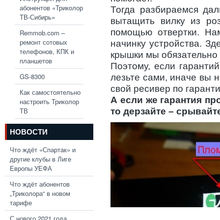
абонентов «Триколор
Тогда разбираемся дал
ТВ-Сибирь»
вытащить вилку из ро
помощью отвертки. На
Remmob.com –
ремонт сотовых
начинку устройства. Зд
телефонов, КПК и
крышки мы обязательно
планшетов
Поэтому, если гаранти
GS-8300
лезьте сами, иначе вы 
свой ресивер по гаранти
Как самостоятельно
А если же гарантия пр
настроить Триколор
то дерзайте – срывайт
ТВ
НОВОСТИ
Что ждёт «Спартак» и
другие клубы в Лиге
Европы УЕФА
Что ждёт абонентов
„Триколора“ в новом
тарифе
С нового 2021 года