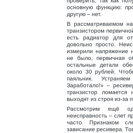
проверить, так как по
основную функцию: про
другую – нет.
В рассматриваемом на
транзистором первично
есть радиатор для от
довольно просто. Неис
измерили напряжение н
не было, первичная об
остальные детали обе
около 30 рублей. Чтоб
паяльник. Устраняе
Заработало!» – ресиве
транзистор ломается 
выходят из строя из-за 
Рассмотрим ещё од
неисправность – слет п
часто. Признаком сл
зависание ресивера. То