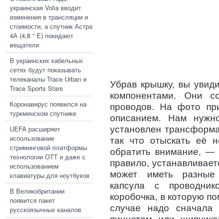
украинская Volia вводит
изменения в трансляции и
стоимости, а спутник Астра
4А (4,8 ° E) покидают
вещатели
В украинских кабельных
сетях будут показывать
телеканалы Trace Urban и
Убрав крышку, вы увид
Trace Sports Stars
компонентами. Они 
Коронавирус появился на
проводов. На фото пр
туркменском спутнике
описанием. Нам нужн
установлен трансформа
UEFA расширяет
использование
так что отыскать её н
стриминговой платформы
обратить внимание, — 
технологии ОТТ и даже с
правило, устанавливает
использованием
может иметь разные
клавиатуры для ноутбуков
капсула с проводник
В Великобритании
коробочка, в которую п
появится пакет
случае надо сначала 
русскоязычных каналов