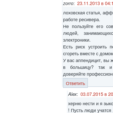
zorro
:
23.11.2013 в 04:
лоховская статья, афф
работе ресивера.
Не пользуйте его со
людей, занимающих
электроники.
Есть риск устроить п
сгореть вместе с домом
У вас аппендицит, вы 
в большицу? так и
доверяйте профессиона
Ответить
Alex
:
03.07.2015 в 2
херню нести и я зык
! Пусть люди учатся