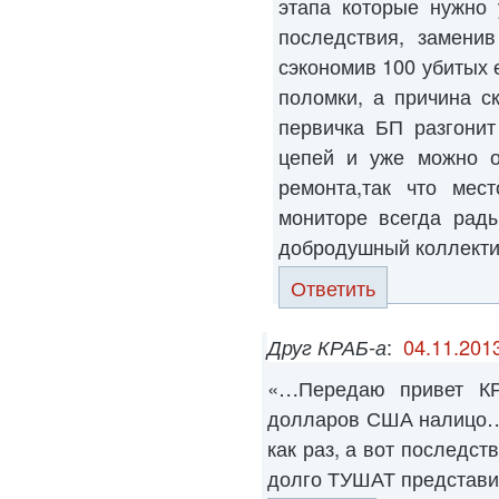
этапа которые нужно 
последствия, заменив
сэкономив 100 убитых 
поломки, а причина с
первичка БП разгонит
цепей и уже можно о
ремонта,так что мест
мониторе всегда рады
добродушный коллект
Ответить
Друг КРАБ-а
:
04.11.2013
«…Передаю привет КР
долларов США налицо…
как раз, а вот последст
долго ТУШАТ представ