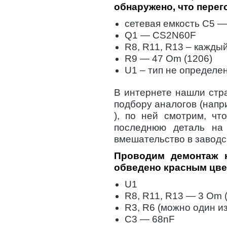
обнаружено, что пере
сетевая емкость C5 
Q1 — CS2N60F
R8, R11, R13 – кажды
R9 — 47 Om (1206)
U1 – тип не определе
В интернете нашли стр
подбору аналогов (наприм
), по ней смотрим, чт
последнюю деталь на
вмешательство в заводс
Проводим демонтаж 
обведено красным цве
U1
R8, R11, R13 — 3 Om 
R3, R6 (можно один и
C3 — 68nF