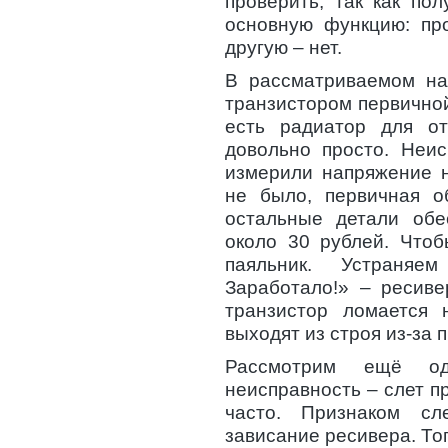
проверить, так как по
основную функцию: про
другую – нет.
В рассматриваемом на
транзистором первично
есть радиатор для от
довольно просто. Неис
измерили напряжение н
не было, первичная об
остальные детали обе
около 30 рублей. Чтоб
паяльник. Устраняе
Заработало!» – ресиве
транзистор ломается 
выходят из строя из-за 
Рассмотрим ещё од
неисправность – слет п
часто. Признаком сл
зависание ресивера. То