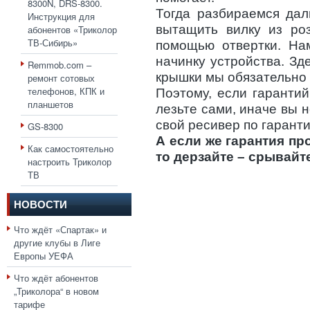
8300N, DRS-8300.
Тогда разбираемся дал
Инструкция для
вытащить вилку из ро
абонентов «Триколор
ТВ-Сибирь»
помощью отвертки. На
начинку устройства. Зд
Remmob.com –
крышки мы обязательно
ремонт сотовых
телефонов, КПК и
Поэтому, если гаранти
планшетов
лезьте сами, иначе вы 
свой ресивер по гаранти
GS-8300
А если же гарантия пр
Как самостоятельно
то дерзайте – срывайт
настроить Триколор
ТВ
НОВОСТИ
Что ждёт «Спартак» и
другие клубы в Лиге
Европы УЕФА
Что ждёт абонентов
„Триколора“ в новом
тарифе