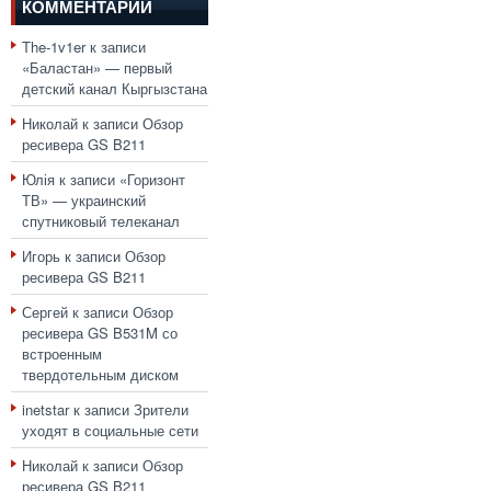
КОММЕНТАРИИ
The-1v1er
к записи
«Баластан» — первый
детский канал Кыргызстана
Николай
к записи
Обзор
ресивера GS B211
Юлія
к записи
«Горизонт
ТВ» — украинский
спутниковый телеканал
Игорь
к записи
Обзор
ресивера GS B211
Сергей
к записи
Обзор
ресивера GS B531M со
встроенным
твердотельным диском
inetstar
к записи
Зрители
уходят в социальные сети
Николай
к записи
Обзор
ресивера GS B211