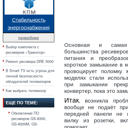
Стабильность
энергоснабжения
подробнее
Основная и самая 
Выбор комплекта с
большинства ресиверов
ресивером «Триколор»
питания и преобразо
Ремонт ресивера DRE 5000
короткое замыкание в 
В Smart TV есть угроза для
провоцирует поломку 
личной безопасности
моделях стали использ
обладателей телевизоров
при замыкании прек
Как выбрать телевизор
конвертер, пока это зам
Итак
, возникла проб
ЕЩЕ ПО ТЕМЕ:
вообще не подаёт при
Обновление ПО
передней панели не г
ресиверов GS-8300,
вилку из розетки, вк
GS-8300M, GS-
помогает.