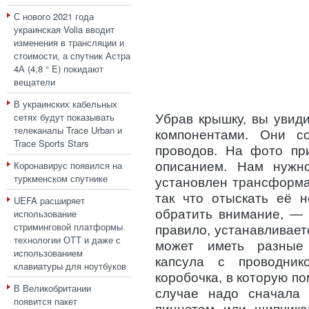
С нового 2021 года
украинская Volia вводит
изменения в трансляции и
стоимости, а спутник Астра
4А (4,8 ° E) покидают
вещатели
В украинских кабельных
сетях будут показывать
Убрав крышку, вы увид
телеканалы Trace Urban и
компонентами. Они 
Trace Sports Stars
проводов. На фото пр
Коронавирус появился на
описанием. Нам нужн
туркменском спутнике
установлен трансформа
так что отыскать её н
UEFA расширяет
использование
обратить внимание, — 
стриминговой платформы
правило, устанавливает
технологии ОТТ и даже с
может иметь разные
использованием
капсула с проводник
клавиатуры для ноутбуков
коробочка, в которую п
В Великобритании
случае надо сначала 
появится пакет