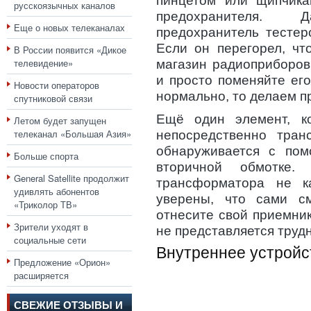
пинцетом или щипчика
русскоязычных каналов
предохранителя.
Еще о новых телеканалах
предохранитель тестер
Если он перегорел, чт
В России появится «Дикое
телевидение»
магазин радиоприборов
и просто поменяйте ег
Новости операторов
нормально, то делаем п
спутниковой связи
Ещё один элемент, ко
Летом будет запущен
телеканал «Большая Азия»
непосредственно тран
обнаруживается с по
Больше спорта
вторичной обмотке.
General Satellite продолжит
трансформатора не 
удивлять абонентов
уверены, что сами с
«Триколор ТВ»
отнесите свой приемник
Зрители уходят в
не представляется трудн
социальные сети
Внутреннее устройс
Предложение «Орион»
расширяется
СВЕЖИЕ ОТЗЫВЫ И