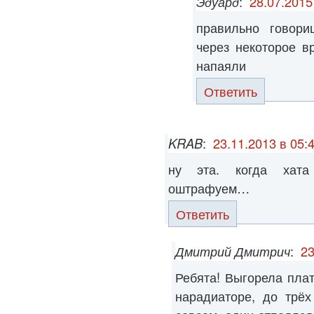
Эдуард
:
28.07.2015
правильно говор
через некоторое в
напаяли
Ответить
KRAB
:
23.11.2013 в 05:
ну эта. когда хат
оштрафуем…
Ответить
Дмитрий Дмитрич
:
23
Ребята! Выгорела плат
нарадиаторе, до трёх