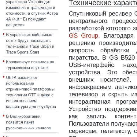
украинская Volia вводит
Технические характ
изменения в трансляции и
стоимости, а спутник Астра
Спутниковый ресивер G
4А (4,8 ° E) покидают
центрального процес
вещатели
разработкой которого 
В украинских кабельных
GS Group
. Благодаря
сетях будут показывать
решению производите
телеканалы Trace Urban и
скорость обработки
Trace Sports Stars
пиратства. В GS B520
Коронавирус появился на
USB-интерфейс нах
туркменском спутнике
устройства. Это обес
UEFA расширяет
внешних носителей.
использование
инфракрасным датчико
стриминговой платформы
телевизор и скрыть и
технологии ОТТ и даже с
использованием
интерактивная прогр
клавиатуры для ноутбуков
Устройство поддержив
как запись контен
В Великобритании
появится пакет
Пользователи получают
русскоязычных каналов
сервисам: телетексту,