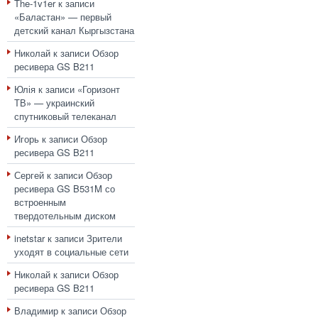
The-1v1er
к записи
«Баластан» — первый
детский канал Кыргызстана
Николай
к записи
Обзор
ресивера GS B211
Юлія
к записи
«Горизонт
ТВ» — украинский
спутниковый телеканал
Игорь
к записи
Обзор
ресивера GS B211
Сергей
к записи
Обзор
ресивера GS B531M со
встроенным
твердотельным диском
inetstar
к записи
Зрители
уходят в социальные сети
Николай
к записи
Обзор
ресивера GS B211
Владимир
к записи
Обзор