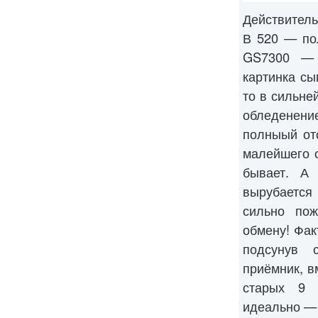
Действител
В 520 — по
GS7300 — 
картинка сы
то в сильне
обледенен
полныый от
малейшего о
бывает. А
вырубается
сильно по
обмену! Фак
подсунув 
приёмник, в
старых 9 
идеально —