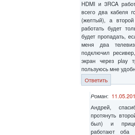
HDMI и 3RCA работ
всего два кабеля r
(желтый), а второй
работать будет тол
будет пропадать, е
меня два телеви
подключил ресивер,
экран через plаy т
пользуюсь мне удобн
Ответить
Роман
:
11.05.201
Андрей, спас
протянуть втор
был) и прице
работают оба 