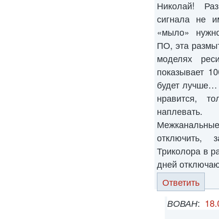
Николай! Ра
сигнала не и
«мыло» нужно
ПО, эта размыт
моделях рес
показывает 10
будет лучше… 
нравится, т
наплевать.
Межканальны
отключить, 
Триколора в р
дней отключаю
Ответить
ВОВАН
:
18.