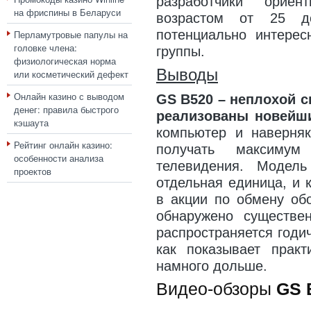
разработчики ориен
на фриспины в Беларуси
возрастом от 25 д
потенциально интерес
Перламутровые папулы на
головке члена:
группы.
физиологическая норма
Выводы
или косметический дефект
Онлайн казино с выводом
GS B520 – неплохой с
денег: правила быстрого
реализованы новейш
кэшаута
компьютер и наверняк
Рейтинг онлайн казино:
получать максимум
особенности анализа
телевидения. Модел
проектов
отдельная единица, и к
в акции по обмену об
обнаружено существе
распространяется годи
как показывает практ
намного дольше.
Видео-обзоры
GS 