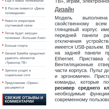
Еще о новых телеканалах
ТВ», играм, электронно
В России появится «Дикое
Дизайн
телевидение»
Модель выполнен
Новости операторов
свойственному все
спутниковой связи
глянцевый корпус им
Летом будет запущен
передней панели ра
телеканал «Большая Азия»
отключения устройс
Больше спорта
имеется USB-разъем. В
на задней панели п
General Satellite продолжит
удивлять абонентов
Ethernet. Приставка
«Триколор ТВ»
Вентиляционные отв
части корпуса. Пульт 
Зрители уходят в
социальные сети
и эргономичен. Прист
команды, которые п
Предложение «Орион»
расширяется
ресивер среднего кл
необходимые функции
СВЕЖИЕ ОТЗЫВЫ И
современному пользов
КОММЕНТАРИИ