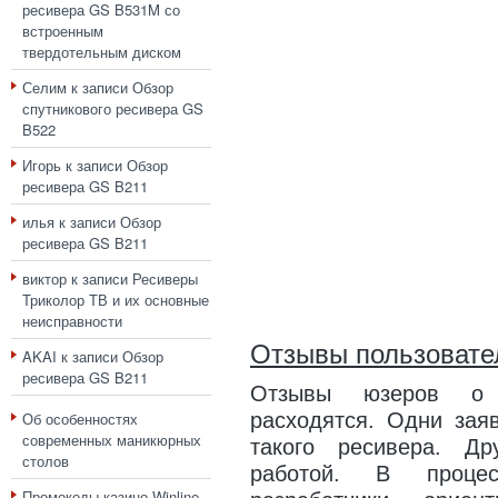
ресивера GS B531M со
встроенным
твердотельным диском
Селим
к записи
Обзор
спутникового ресивера GS
B522
Игорь
к записи
Обзор
ресивера GS B211
илья
к записи
Обзор
ресивера GS B211
виктор
к записи
Ресиверы
Триколор ТВ и их основные
неисправности
Отзывы пользовате
AKAI
к записи
Обзор
ресивера GS B211
Отзывы юзеров о ф
Об особенностях
расходятся. Одни зая
современных маникюрных
такого ресивера. Д
столов
работой. В процес
Промокоды казино Winline