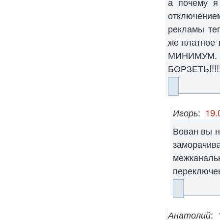
а почему я
отключени
рекламы те
же платно
МИНИМ
БОРЗЕТЬ!!!!!!!!
Игорь
:
19.
Вован вы н
заморачива
межкан
переключен
Анатолий
: