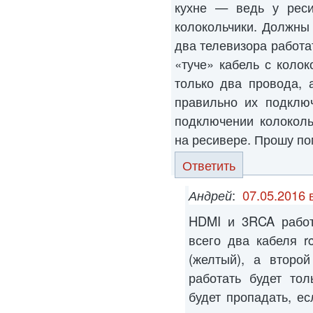
кухне — ведь у рес
колокольчики. Должны
два телевизора работа
«туче» кабель с колок
только два провода, 
правильно их подклю
подключении колоколь
на ресивере. Прошу по
Ответить
Андрей
:
07.05.2016 
HDMI и 3RCA работ
всего два кабеля r
(желтый), а второй
работать будет тол
будет пропадать, е