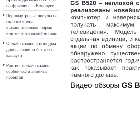
GS B520 – неплохой с
на фриспины в Беларуси
реализованы новейш
Перламутровые папулы на
компьютер и наверняк
головке члена:
получать максимум
физиологическая норма
телевидения. Модел
или косметический дефект
отдельная единица, и ка
Онлайн казино с выводом
акции по обмену обо
денег: правила быстрого
обнаружено существе
кэшаута
распространяется годи
Рейтинг онлайн казино:
как показывает практ
особенности анализа
намного дольше.
проектов
Видео-обзоры
GS B