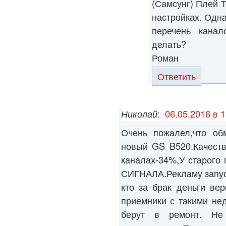
(Самсунг) Плей Т
настройках. Одна
перечень канал
делать?
Роман
Ответить
Николай
:
06.05.2016 в 1
Очень пожалел,что об
новый GS B520.Качеств
каналах-34%,У старого
СИГНАЛА.Рекламу запус
кто за брак деньги ве
приемники с такими не
берут в ремонт. Не