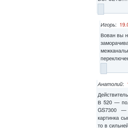
Игорь
:
19.
Вован вы н
заморачива
межкан
переключен
Анатолий
:
Действител
В 520 — по
GS7300 — 
картинка сы
то в сильне