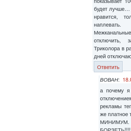
показывает 10
будет лучше… 
нравится, т
наплевать.
Межканальны
отключить, 
Триколора в р
дней отключаю
Ответить
ВОВАН
:
18.
а почему я
отключени
рекламы те
же платно
МИНИМ
БОРЗЕТЬ!!!!!!!!