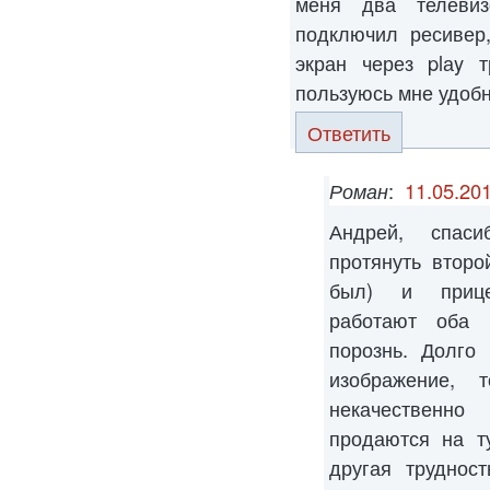
меня два телеви
подключил ресивер,
экран через plаy т
пользуюсь мне удобн
Ответить
Роман
:
11.05.201
Андрей, спас
протянуть втор
был) и прице
работают оба 
порознь. Долго
изображение, 
некачественно
продаются на т
другая труднос