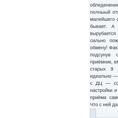
обледенен
полныый от
малейшего о
бывает. А
вырубается
сильно по
обмену! Фак
подсунув 
приёмник, в
старых 9 
идеально —
с ДЦ — со
настройки и
приёма сам
Что с ней д