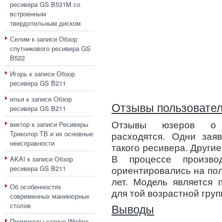
ресивера GS B531M со
встроенным
твердотельным диском
Селим
к записи
Обзор
спутникового ресивера GS
B522
Игорь
к записи
Обзор
ресивера GS B211
илья
к записи
Обзор
Отзывы пользовате
ресивера GS B211
виктор
к записи
Ресиверы
Отзывы юзеров о ф
Триколор ТВ и их основные
расходятся. Одни зая
неисправности
такого ресивера. Други
AKAI
к записи
Обзор
В процессе производ
ресивера GS B211
ориентировались на пол
лет. Модель является 
Об особенностях
для той возрастной груп
современных маникюрных
столов
Выводы
Промокоды казино Winline