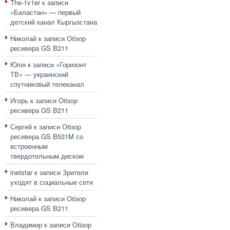
The-1v1er
к записи
«Баластан» — первый
детский канал Кыргызстана
Николай
к записи
Обзор
ресивера GS B211
Юлія
к записи
«Горизонт
ТВ» — украинский
спутниковый телеканал
Игорь
к записи
Обзор
ресивера GS B211
Сергей
к записи
Обзор
ресивера GS B531M со
встроенным
твердотельным диском
inetstar
к записи
Зрители
уходят в социальные сети
Николай
к записи
Обзор
ресивера GS B211
Владимир
к записи
Обзор