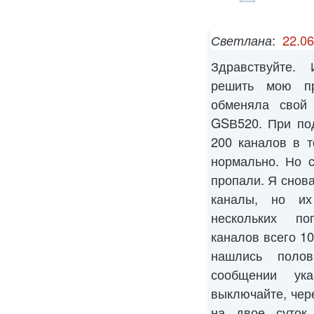
Светлана
:
22.06
Здравствуйте. 
решить мою пр
обменяла свой
GSВ520. При по
200 каналов в 
нормально. Но 
пропали. Я снова
каналы, но их
нескольких по
каналов всего 10
нашлись поло
сообщении ук
выключайте, чере
на двое суток