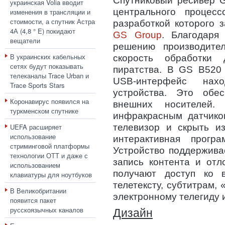
Спутниковый ресивер G
украинская Volia вводит
центрального процес
изменения в трансляции и
стоимости, а спутник Астра
разработкой которого 
4А (4,8 ° E) покидают
GS Group
. Благодаря
вещатели
решению производите
В украинских кабельных
скорость обработки
сетях будут показывать
пиратства. В GS B520
телеканалы Trace Urban и
USB-интерфейс нах
Trace Sports Stars
устройства. Это обес
Коронавирус появился на
внешних носителей.
туркменском спутнике
инфракрасным датчико
UEFA расширяет
телевизор и скрыть и
использование
интерактивная прогр
стриминговой платформы
Устройство поддержива
технологии ОТТ и даже с
запись контента и отл
использованием
получают доступ ко 
клавиатуры для ноутбуков
телетексту, субтитрам,
В Великобритании
электронному телегиду 
появится пакет
русскоязычных каналов
Дизайн