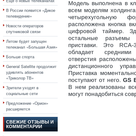
Еще о новых телеканалах
Модель выполнена в кл
всем моделям холдинга
В России появится «Дикое
телевидение»
четырехугольную 
расположена кнопка вк
Новости операторов
цифровой таймер. З
спутниковой связи
остальные разъемы 
Летом будет запущен
приставки. Это RCA-
телеканал «Большая Азия»
обладает средними
Больше спорта
отверстия расположены
дистанционного упра
General Satellite продолжит
удивлять абонентов
Приставка моментально
«Триколор ТВ»
поступают от него.
GS B
В нем реализованы вс
Зрители уходят в
социальные сети
могут понадобиться сов
Предложение «Орион»
расширяется
СВЕЖИЕ ОТЗЫВЫ И
КОММЕНТАРИИ