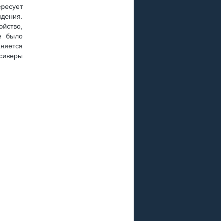
ересует
идения.
йство,
е было
няется
сиверы