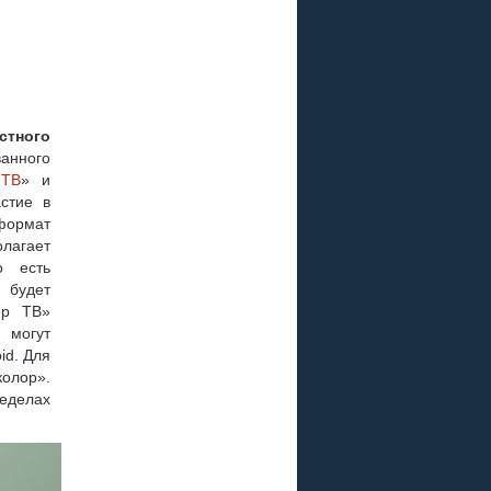
Р
 ПЛЮС
стного
нного
 РАЗЪЕМА ?
 ТВ
» и
стие в
формат
олагает
о есть
 будет
ор ТВ»
, GS B211
 могут
id. Для
олор».
еделах