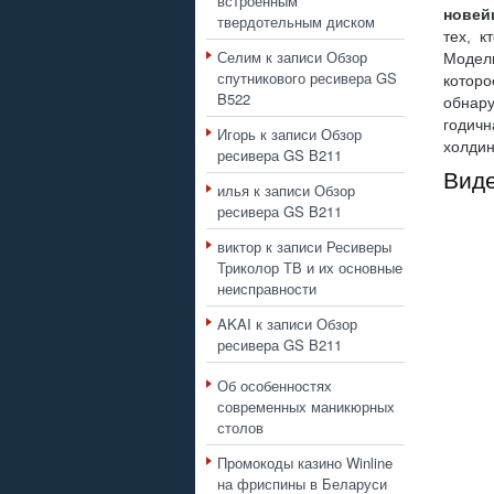
встроенным
новей
твердотельным диском
тех, к
Селим
к записи
Обзор
Модел
спутникового ресивера GS
котор
B522
обнар
годич
Игорь
к записи
Обзор
холдин
ресивера GS B211
Вид
илья
к записи
Обзор
ресивера GS B211
виктор
к записи
Ресиверы
Триколор ТВ и их основные
неисправности
AKAI
к записи
Обзор
ресивера GS B211
Об особенностях
современных маникюрных
столов
Промокоды казино Winline
на фриспины в Беларуси