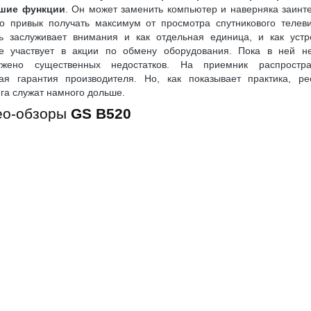
шие функции
. Он может заменить компьютер и наверняка заинт
то привык получать максимум от просмотра спутникового телев
ь заслуживает внимания и как отдельная единица, и как устро
ое участвует в акции по обмену оборудования. Пока в ней н
ужено существенных недостатков. На приемник распростра
ная гарантия производителя. Но, как показывает практика, ре
га служат намного дольше.
ео-обзоры
GS B520