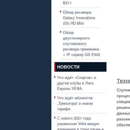
B211
Обзор ресивера
Galaxy Innovations
(GI) HD Mini
Обзор
двухтюнерного
спутникового
ресивера приемника
+ IP сервер GS E502
НОВОСТИ
Что ждёт «Спартак» и
Техн
другие клубы в Лиге
Европы УЕФА
Спутн
проце
Что ждёт абонентов
специ
„Триколора“ в новом
решен
тарифе
данны
С нового 2021 года
разъе
украинская Volia вводит
обесп
изменения в трансляции и