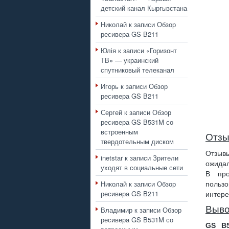
детский канал Кыргызстана
Николай
к записи
Обзор
ресивера GS B211
Юлія
к записи
«Горизонт
ТВ» — украинский
спутниковый телеканал
Игорь
к записи
Обзор
ресивера GS B211
Сергей
к записи
Обзор
ресивера GS B531M со
встроенным
Отзы
твердотельным диском
Отзывы
inetstar
к записи
Зрители
ожидал
уходят в социальные сети
В про
Николай
к записи
Обзор
польз
ресивера GS B211
интере
Выв
Владимир
к записи
Обзор
ресивера GS B531M со
GS B5