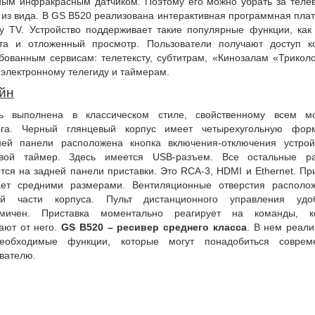
ым инфракрасным датчиком. Поэтому его можно убрать за теле
 из вида. В GS B520 реализована интерактивная программная пл
ay TV. Устройство поддерживает такие популярные функции, как
нта и отложенный просмотр. Пользователи получают доступ к
бованным сервисам: телетексту, субтитрам, «Кинозалам «Трикол
 электронному телегиду и таймерам.
йн
ь выполнена в классическом стиле, свойственному всем м
нга. Черный глянцевый корпус имеет четырехугольную фор
ней панели расположена кнопка включения-отключения устрой
вой таймер. Здесь имеется USB-разъем. Все остальные р
тся на задней панели приставки. Это RCA-3, HDMI и Ethernet. Пр
ает средними размерами. Вентиляционные отверстия располо
ей части корпуса. Пульт дистанционного управления уд
омичен. Приставка моментально реагирует на команды, к
ают от него.
GS B520 – ресивер среднего класса
. В нем реал
еобходимые функции, которые могут понадобиться соврем
вателю.