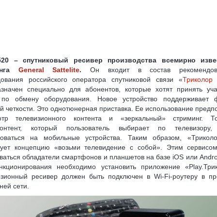
ELSAT W7 (36.0° В. Д.)
ВЫБОР КОМПЛЕКТА С РЕСИВЕРОМ «ТРИКОЛОР»
G
ФАЙЛЫ ПРОШИВОК, ОБНОВЛЕНИЙ ПО РЕСИВЕРОВ ТРИКОЛО
 СЫПЕТСЯ ИЗОБРАЖЕНИЕ
ОНЛАЙН РЕГИСТРАЦИЯ МОДУЛЯ CI+ И КАРТЫ НТВ
ВЕРОВ TOPFIELD
ПУТНИКОВЫМ РЕСИВЕРОМ (СТАНДАРТ DVB-S/S2)
ИКОВОЙ РЫБАЛКИ, НАСТРОЙКА СПУТНИКОВОЙ РЫБАЛКИ
20 – спутниковый ресивер производства всемирно изве
инга
General Sattelite
.
Он входит в состав рекомендова
И, СПУТНИКОВЫЕ ПРОВАЙДЕРЫ
ПОЧЕМУ У РЕСИВЕРОВ ДВА КОНВЕРТЕРНЫХ
дования российского оператора спутниковой связи «
Триколор
УЛЬ CI+ ДЛЯ ПРОСМОТРА ТРИКОЛОР ТВ НА ТЕЛЕВИЗОРЕ С DVB-S2
азначен специально для абонентов, которые хотят принять уча
 по обмену оборудования. Новое устройство поддерживает 
ИКОЛОР ТВ
КАК ПЕРЕВЕСТИ 3G(4G)-МОДЕМ В РЕЖИМ «ТОЛЬКО МОДЕМ»
й четкости. Это однотюнерная приставка. Ее использование предп
отр телевизионного контента и «зеркальный» стриминг. Т
У ПИТАНИЯ
USB-COM (RS-232) ПЕРЕХОДНИК: ДЕЛАЕМ САМОСТОЯТЕЛЬНО
контент, который пользователь выбирает по телевизору,
роваться на мобильные устройства. Таким образом, «Трикол
ОВ ТРИКОЛОР ТВ НА РЕСИВЕРАХ GS E501/GS C591, GS U510, GS U210, GS B210
зует концепцию «возьми телевидение с собой». Этим сервисом
НТАМ «OTAU TV»
ваться обладатели смартфонов и планшетов на базе iOS или Andro
нкционирования необходимо установить приложение «Play.Трик
Я ЛИЧНОЙ БЕЗОПАСНОСТИ ОБЛАДАТЕЛЕЙ ТЕЛЕВИЗОРОВ
изионный ресивер должен быть подключен в Wi-Fi-роутеру в пр
ей сети.
8K ULTRA HD: ЧТО ЭТО