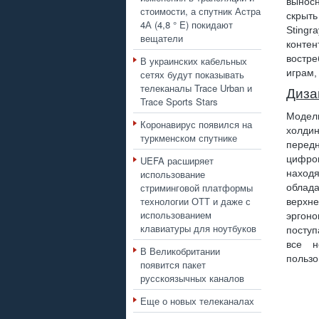
выносн
стоимости, а спутник Астра
скрыть
4А (4,8 ° E) покидают
Stingr
вещатели
конте
востре
В украинских кабельных
играм,
сетях будут показывать
телеканалы Trace Urban и
Диза
Trace Sports Stars
Модел
Коронавирус появился на
холди
туркменском спутнике
перед
цифро
UEFA расширяет
находя
использование
стриминговой платформы
облад
технологии ОТТ и даже с
верхн
использованием
эргон
клавиатуры для ноутбуков
поступ
все н
В Великобритании
пользо
появится пакет
русскоязычных каналов
Еще о новых телеканалах