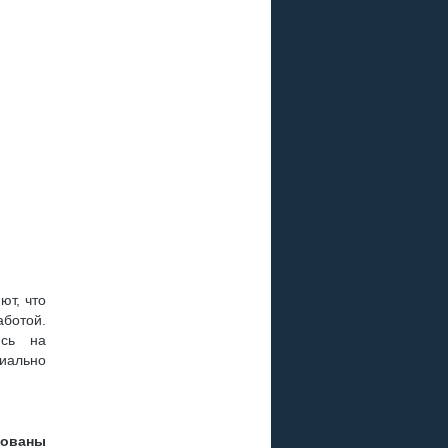
ют, что
аботой.
ись на
иально
зованы