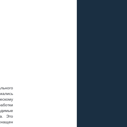
льного
мались
ческому
аботки
одимые
а. Это
снащен