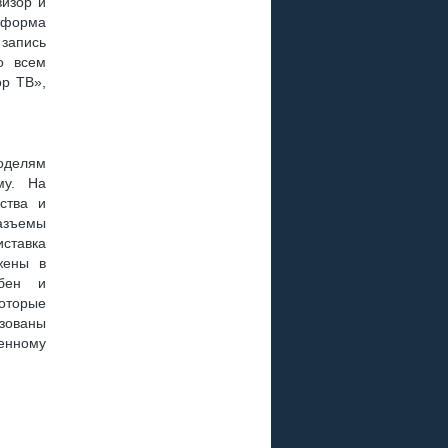
визор и
атформа
 запись
о всем
ор ТВ»,
оделям
му. На
ства и
азъемы
иставка
жены в
обен и
оторые
изованы
енному