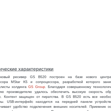
ические характеристики
иковый ресивер GS B520 построен на базе нового центра
ссора MStar K5 и сопроцессора, разработкой которого зани
алисты холдинга
GS Group
. Благодаря совершенному технологи
ию производителю удалось обеспечить высокую скорость обр
х. Контент защищен от пиратства. В GS B520 есть все необх
мы. USB-интерфейс находится на передней панели устройств
ечивает удобство подключения внешних носителей. Приемник о