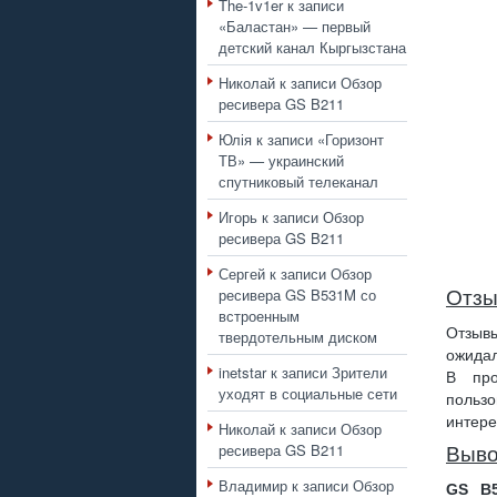
The-1v1er
к записи
«Баластан» — первый
детский канал Кыргызстана
Николай
к записи
Обзор
ресивера GS B211
Юлія
к записи
«Горизонт
ТВ» — украинский
спутниковый телеканал
Игорь
к записи
Обзор
ресивера GS B211
Сергей
к записи
Обзор
ресивера GS B531M со
Отзы
встроенным
Отзывы
твердотельным диском
ожидал
inetstar
к записи
Зрители
В про
уходят в социальные сети
польз
интере
Николай
к записи
Обзор
ресивера GS B211
Выв
Владимир
к записи
Обзор
GS B5