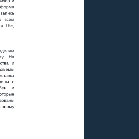
визор и
атформа
 запись
о всем
ор ТВ»,
оделям
му. На
ства и
азъемы
иставка
жены в
обен и
оторые
изованы
енному