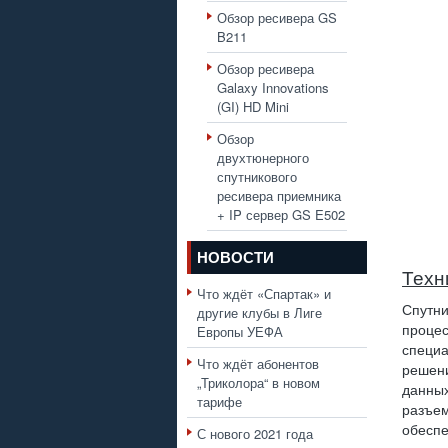
Обзор ресивера GS
B211
Обзор ресивера
Galaxy Innovations
(GI) HD Mini
Обзор
двухтюнерного
спутникового
ресивера приемника
+ IP сервер GS E502
НОВОСТИ
Техн
Что ждёт «Спартак» и
Спутн
другие клубы в Лиге
Европы УЕФА
проце
специ
Что ждёт абонентов
решен
„Триколора“ в новом
данны
тарифе
разъе
обесп
С нового 2021 года