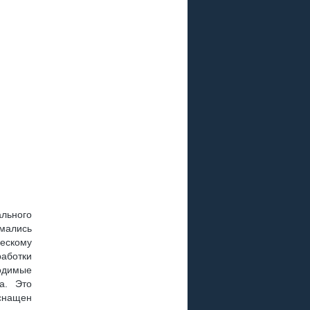
льного
мались
ческому
аботки
одимые
а. Это
снащен