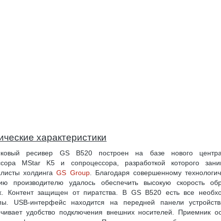
ические характеристики
иковый ресивер GS B520 построен на базе нового центра
ссора MStar K5 и сопроцессора, разработкой которого зани
алисты холдинга
GS Group
. Благодаря совершенному технологи
ию производителю удалось обеспечить высокую скорость обр
х. Контент защищен от пиратства. В GS B520 есть все необх
мы. USB-интерфейс находится на передней панели устройств
ечивает удобство подключения внешних носителей. Приемник о