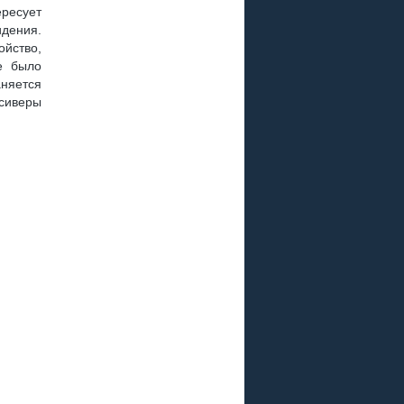
ересует
идения.
йство,
е было
няется
сиверы