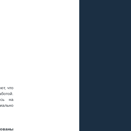
ют, что
аботой.
ись на
иально
зованы