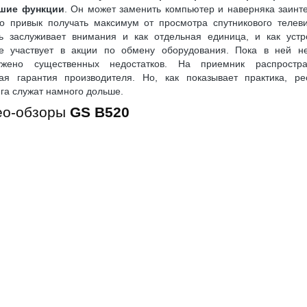
шие функции
. Он может заменить компьютер и наверняка заинт
то привык получать максимум от просмотра спутникового телев
ь заслуживает внимания и как отдельная единица, и как устро
ое участвует в акции по обмену оборудования. Пока в ней н
ужено существенных недостатков. На приемник распростра
ная гарантия производителя. Но, как показывает практика, ре
га служат намного дольше.
ео-обзоры
GS B520