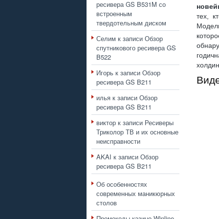
ресивера GS B531M со
новей
встроенным
тех, к
твердотельным диском
Модел
котор
Селим
к записи
Обзор
обнар
спутникового ресивера GS
годич
B522
холдин
Игорь
к записи
Обзор
Вид
ресивера GS B211
илья
к записи
Обзор
ресивера GS B211
виктор
к записи
Ресиверы
Триколор ТВ и их основные
неисправности
AKAI
к записи
Обзор
ресивера GS B211
Об особенностях
современных маникюрных
столов
Промокоды казино Winline