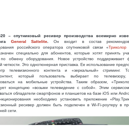
ELSAT W7 (36.0° В. Д.)
ВЫБОР КОМПЛЕКТА С РЕСИВЕРОМ «ТРИКОЛОР»
G
ФАЙЛЫ ПРОШИВОК, ОБНОВЛЕНИЙ ПО РЕСИВЕРОВ ТРИКОЛО
 СЫПЕТСЯ ИЗОБРАЖЕНИЕ
ОНЛАЙН РЕГИСТРАЦИЯ МОДУЛЯ CI+ И КАРТЫ НТВ
ВЕРОВ TOPFIELD
ПУТНИКОВЫМ РЕСИВЕРОМ (СТАНДАРТ DVB-S/S2)
ИКОВОЙ РЫБАЛКИ, НАСТРОЙКА СПУТНИКОВОЙ РЫБАЛКИ
20 – спутниковый ресивер производства всемирно изве
инга
General Sattelite
.
Он входит в состав рекомендова
И, СПУТНИКОВЫЕ ПРОВАЙДЕРЫ
ПОЧЕМУ У РЕСИВЕРОВ ДВА КОНВЕРТЕРНЫХ
дования российского оператора спутниковой связи «
Триколор
УЛЬ CI+ ДЛЯ ПРОСМОТРА ТРИКОЛОР ТВ НА ТЕЛЕВИЗОРЕ С DVB-S2
азначен специально для абонентов, которые хотят принять уча
 по обмену оборудования. Новое устройство поддерживает 
ИКОЛОР ТВ
КАК ПЕРЕВЕСТИ 3G(4G)-МОДЕМ В РЕЖИМ «ТОЛЬКО МОДЕМ»
й четкости. Это однотюнерная приставка. Ее использование предп
отр телевизионного контента и «зеркальный» стриминг. Т
У ПИТАНИЯ
USB-COM (RS-232) ПЕРЕХОДНИК: ДЕЛАЕМ САМОСТОЯТЕЛЬНО
контент, который пользователь выбирает по телевизору,
роваться на мобильные устройства. Таким образом, «Трикол
ОВ ТРИКОЛОР ТВ НА РЕСИВЕРАХ GS E501/GS C591, GS U510, GS U210, GS B210
зует концепцию «возьми телевидение с собой». Этим сервисом
НТАМ «OTAU TV»
ваться обладатели смартфонов и планшетов на базе iOS или Andro
нкционирования необходимо установить приложение «Play.Трик
Я ЛИЧНОЙ БЕЗОПАСНОСТИ ОБЛАДАТЕЛЕЙ ТЕЛЕВИЗОРОВ
изионный ресивер должен быть подключен в Wi-Fi-роутеру в пр
ей сети.
8K ULTRA HD: ЧТО ЭТО