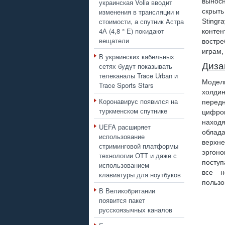
выносн
украинская Volia вводит
изменения в трансляции и
скрыть
стоимости, а спутник Астра
Stingr
4А (4,8 ° E) покидают
конте
вещатели
востре
играм,
В украинских кабельных
Диза
сетях будут показывать
телеканалы Trace Urban и
Модел
Trace Sports Stars
холди
Коронавирус появился на
перед
туркменском спутнике
цифро
находя
UEFA расширяет
облад
использование
верхн
стриминговой платформы
эргон
технологии ОТТ и даже с
поступ
использованием
все н
клавиатуры для ноутбуков
пользо
В Великобритании
появится пакет
русскоязычных каналов