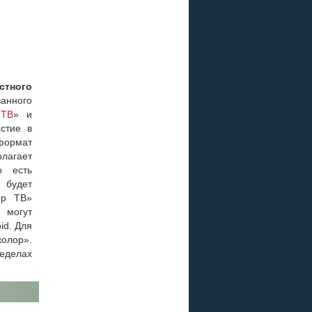
Р
 ПЛЮС
стного
нного
 РАЗЪЕМА ?
 ТВ
» и
стие в
формат
олагает
о есть
 будет
ор ТВ»
, GS B211
 могут
id. Для
олор».
еделах