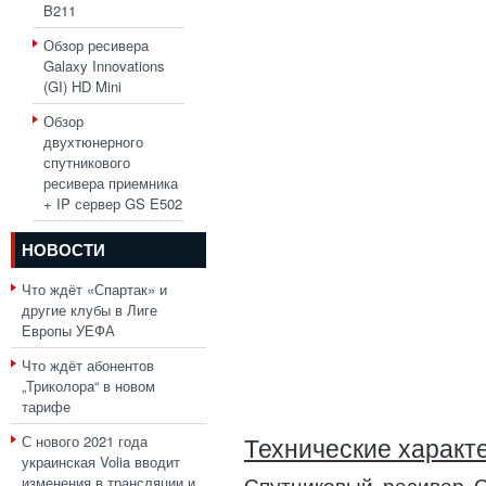
B211
Обзор ресивера
Galaxy Innovations
(GI) HD Mini
Обзор
двухтюнерного
спутникового
ресивера приемника
+ IP сервер GS E502
НОВОСТИ
Что ждёт «Спартак» и
другие клубы в Лиге
Европы УЕФА
Что ждёт абонентов
„Триколора“ в новом
тарифе
С нового 2021 года
Технические характ
украинская Volia вводит
изменения в трансляции и