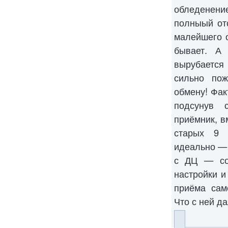
обледенен
полныый от
малейшего о
бывает. А
вырубается
сильно по
обмену! Фак
подсунув 
приёмник, в
старых 9 
идеально —
с ДЦ — со
настройки и
приёма сам
Что с ней д