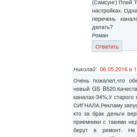
(Самсунг) Плей Т
настройках. Одна
перечень канал
делать?
Роман
Ответить
Николай
:
06.05.2016 в 1
Очень пожалел,что об
новый GS B520.Качеств
каналах-34%,У старого
СИГНАЛА.Рекламу запус
кто за брак деньги ве
приемники с такими не
берут в ремонт. Не