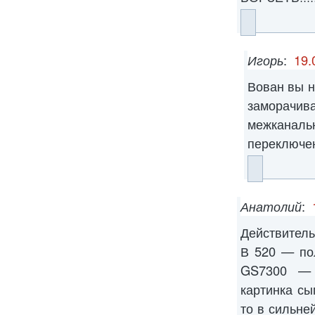
Игорь
:
19.
Вован вы н
заморачива
межкан
переключен
Анатолий
:
Действител
В 520 — по
GS7300 — 
картинка сы
то в сильне