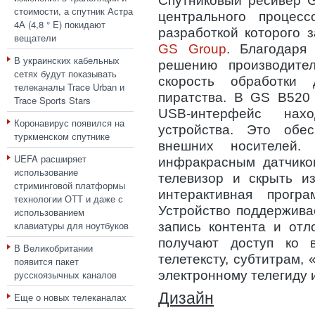
Спутниковый ресивер G
стоимости, а спутник Астра
центрального процес
4А (4,8 ° E) покидают
разработкой которого 
вещатели
GS Group
. Благодаря
В украинских кабельных
решению производите
сетях будут показывать
скорость обработки
телеканалы Trace Urban и
пиратства. В GS B520
Trace Sports Stars
USB-интерфейс нах
Коронавирус появился на
устройства. Это обес
туркменском спутнике
внешних носителей.
UEFA расширяет
инфракрасным датчико
использование
телевизор и скрыть и
стриминговой платформы
интерактивная прогр
технологии ОТТ и даже с
Устройство поддержива
использованием
клавиатуры для ноутбуков
запись контента и отл
получают доступ ко 
В Великобритании
телетексту, субтитрам,
появится пакет
электронному телегиду 
русскоязычных каналов
Дизайн
Еще о новых телеканалах