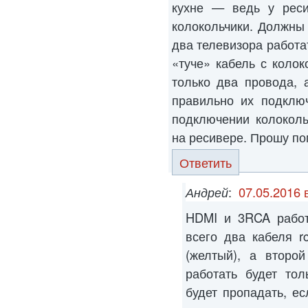
кухне — ведь у рес
колокольчики. Должны
два телевизора работа
«туче» кабель с колок
только два провода, 
правильно их подклю
подключении колоколь
на ресивере. Прошу по
Ответить
Андрей
:
07.05.2016 
HDMI и 3RCA работ
всего два кабеля r
(желтый), а второй
работать будет тол
будет пропадать, е