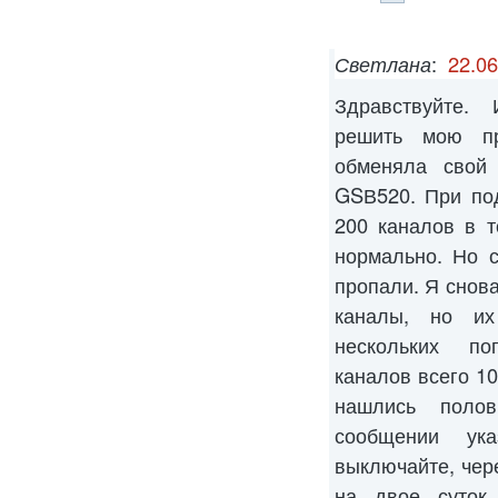
Светлана
:
22.06
Здравствуйте. 
решить мою пр
обменяла свой
GSВ520. При по
200 каналов в 
нормально. Но 
пропали. Я снова
каналы, но их
нескольких по
каналов всего 10
нашлись поло
сообщении ук
выключайте, чере
на двое суток