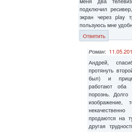
меня два телеви
подключил ресивер,
экран через plаy т
пользуюсь мне удобн
Ответить
Роман
:
11.05.201
Андрей, спас
протянуть втор
был) и прице
работают оба 
порознь. Долго
изображение, 
некачественно
продаются на т
другая труднос