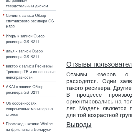
встроенным
твердотельным диском
Селим
к записи
Обзор
спутникового ресивера GS
B522
Игорь
к записи
Обзор
ресивера GS B211
илья
к записи
Обзор
ресивера GS B211
Отзывы пользовате
виктор
к записи
Ресиверы
Триколор ТВ и их основные
Отзывы юзеров о ф
неисправности
расходятся. Одни зая
AKAI
к записи
Обзор
такого ресивера. Други
ресивера GS B211
В процессе производ
ориентировались на пол
Об особенностях
лет. Модель является 
современных маникюрных
столов
для той возрастной груп
Выводы
Промокоды казино Winline
на фриспины в Беларуси