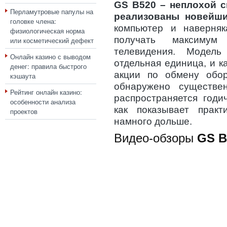
GS B520 – неплохой с
Перламутровые папулы на
реализованы новейш
головке члена:
компьютер и наверняк
физиологическая норма
получать максимум
или косметический дефект
телевидения. Модел
Онлайн казино с выводом
отдельная единица, и ка
денег: правила быстрого
акции по обмену обо
кэшаута
обнаружено существе
Рейтинг онлайн казино:
распространяется годи
особенности анализа
как показывает практ
проектов
намного дольше.
Видео-обзоры
GS B