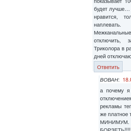
показывает 10
будет лучше… 
нравится, т
наплевать.
Межканальны
отключить, 
Триколора в р
дней отключаю
Ответить
ВОВАН
:
18.
а почему я
отключени
рекламы те
же платно
МИНИМ
БОРЗЕТЬ!!!!!!!!