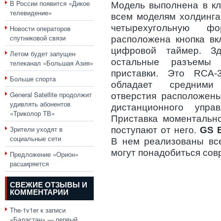
В России появится «Дикое
Модель выполнена в кл
телевидение»
всем моделям холдинга
четырехугольную 
Новости операторов
спутниковой связи
расположена кнопка вк
цифровой таймер. З
Летом будет запущен
остальные разъемы 
телеканал «Большая Азия»
приставки. Это RCA-
Больше спорта
обладает средними
General Satellite продолжит
отверстия расположены
удивлять абонентов
дистанционного упра
«Триколор ТВ»
Приставка моментально
Зрители уходят в
поступают от него.
GS B
социальные сети
В нем реализованы вс
могут понадобиться сов
Предложение «Орион»
расширяется
СВЕЖИЕ ОТЗЫВЫ И
КОММЕНТАРИИ
The-1v1er
к записи
«Баластан» — первый