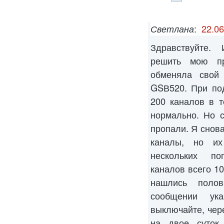
Светлана
:
22.06
Здравствуйте. 
решить мою пр
обменяла свой
GSВ520. При по
200 каналов в 
нормально. Но 
пропали. Я снова
каналы, но их
нескольких по
каналов всего 10
нашлись поло
сообщении ук
выключайте, чере
на двое суток