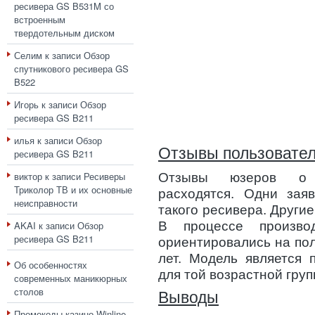
ресивера GS B531M со
встроенным
твердотельным диском
Селим
к записи
Обзор
спутникового ресивера GS
B522
Игорь
к записи
Обзор
ресивера GS B211
илья
к записи
Обзор
Отзывы пользовате
ресивера GS B211
виктор
к записи
Ресиверы
Отзывы юзеров о ф
Триколор ТВ и их основные
расходятся. Одни зая
неисправности
такого ресивера. Други
AKAI
к записи
Обзор
В процессе производ
ресивера GS B211
ориентировались на пол
лет. Модель является 
Об особенностях
для той возрастной груп
современных маникюрных
столов
Выводы
Промокоды казино Winline