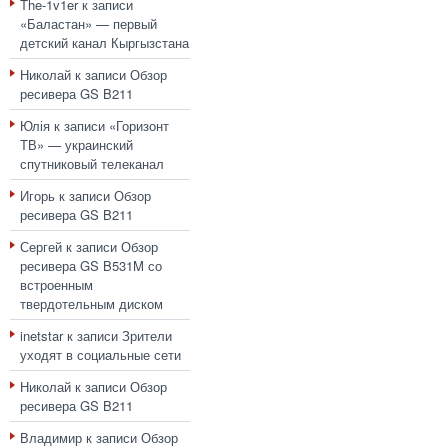
The-1v1er
к записи
«Баластан» — первый
детский канал Кыргызстана
Николай
к записи
Обзор
ресивера GS B211
Юлія
к записи
«Горизонт
ТВ» — украинский
спутниковый телеканал
Игорь
к записи
Обзор
ресивера GS B211
Сергей
к записи
Обзор
ресивера GS B531M со
встроенным
твердотельным диском
inetstar
к записи
Зрители
уходят в социальные сети
Николай
к записи
Обзор
ресивера GS B211
Владимир
к записи
Обзор