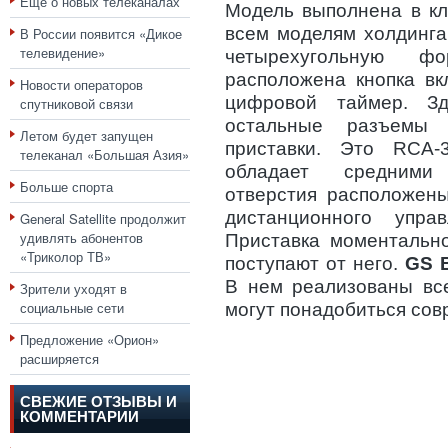
Еще о новых телеканалах
Модель выполнена в кл
всем моделям холдинга
В России появится «Дикое
телевидение»
четырехугольную 
расположена кнопка вк
Новости операторов
цифровой таймер. З
спутниковой связи
остальные разъемы 
Летом будет запущен
приставки. Это RCA-
телеканал «Большая Азия»
обладает средними
Больше спорта
отверстия расположены
дистанционного упра
General Satellite продолжит
удивлять абонентов
Приставка моментально
«Триколор ТВ»
поступают от него.
GS B
В нем реализованы вс
Зрители уходят в
социальные сети
могут понадобиться сов
Предложение «Орион»
расширяется
СВЕЖИЕ ОТЗЫВЫ И
КОММЕНТАРИИ