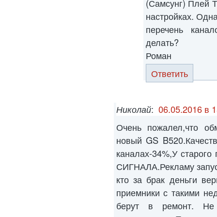
(Самсунг) Плей Т
настройках. Одна
перечень канал
делать?
Роман
Ответить
Николай
:
06.05.2016 в 1
Очень пожалел,что об
новый GS B520.Качеств
каналах-34%,У старого
СИГНАЛА.Рекламу запус
кто за брак деньги ве
приемники с такими не
берут в ремонт. Не