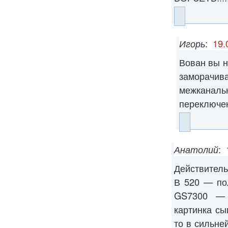
Игорь
:
19.
Вован вы н
заморачива
межкан
переключен
Анатолий
:
Действител
В 520 — по
GS7300 — 
картинка сы
то в сильне