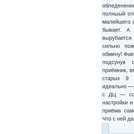
обледенен
полныый от
малейшего о
бывает. А
вырубается
сильно по
обмену! Фак
подсунув 
приёмник, в
старых 9 
идеально —
с ДЦ — со
настройки и
приёма сам
Что с ней д