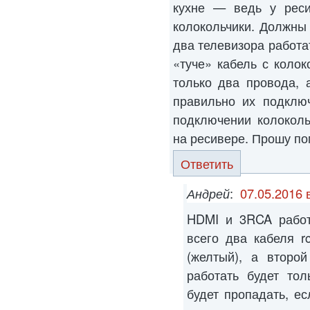
кухне — ведь у рес
колокольчики. Должны
два телевизора работа
«туче» кабель с колок
только два провода, 
правильно их подклю
подключении колоколь
на ресивере. Прошу по
Ответить
Андрей
:
07.05.2016 
HDMI и 3RCA работ
всего два кабеля r
(желтый), а второй
работать будет тол
будет пропадать, е