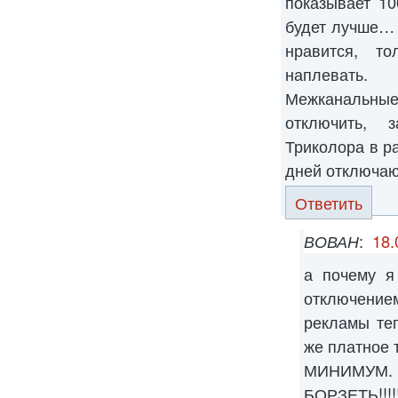
показывает 10
будет лучше… 
нравится, т
наплевать.
Межканальны
отключить, 
Триколора в р
дней отключаю
Ответить
ВОВАН
:
18.
а почему я
отключени
рекламы те
же платно
МИНИМ
БОРЗЕТЬ!!!!!!!!