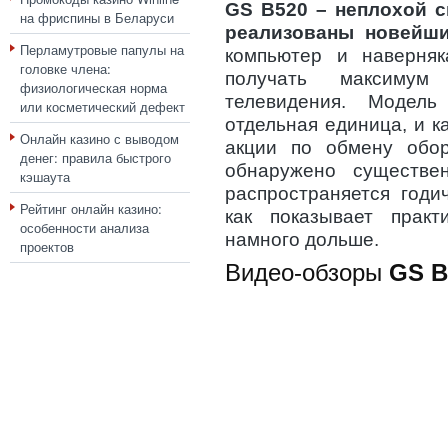
GS B520 – неплохой с
на фриспины в Беларуси
реализованы новейш
Перламутровые папулы на
компьютер и наверняк
головке члена:
получать максимум
физиологическая норма
телевидения. Модел
или косметический дефект
отдельная единица, и ка
Онлайн казино с выводом
акции по обмену обо
денег: правила быстрого
обнаружено существе
кэшаута
распространяется годи
Рейтинг онлайн казино:
как показывает практ
особенности анализа
намного дольше.
проектов
Видео-обзоры
GS B