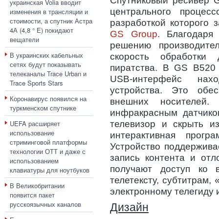
Спутниковый ресивер G
украинская Volia вводит
центрального процес
изменения в трансляции и
стоимости, а спутник Астра
разработкой которого 
4А (4,8 ° E) покидают
GS Group
. Благодаря
вещатели
решению производите
В украинских кабельных
скорость обработки
сетях будут показывать
пиратства. В GS B520
телеканалы Trace Urban и
USB-интерфейс нах
Trace Sports Stars
устройства. Это обес
Коронавирус появился на
внешних носителей.
туркменском спутнике
инфракрасным датчико
UEFA расширяет
телевизор и скрыть и
использование
интерактивная прогр
стриминговой платформы
Устройство поддержива
технологии ОТТ и даже с
запись контента и отл
использованием
получают доступ ко 
клавиатуры для ноутбуков
телетексту, субтитрам,
В Великобритании
электронному телегиду 
появится пакет
русскоязычных каналов
Дизайн