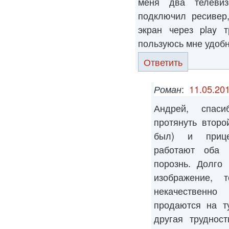
меня два телеви
подключил ресивер,
экран через plаy т
пользуюсь мне удобн
Ответить
Роман
:
11.05.201
Андрей, спас
протянуть втор
был) и прице
работают оба 
порознь. Долго
изображение, 
некачественно
продаются на т
другая труднос