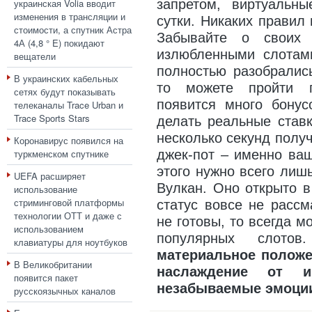
украинская Volia вводит
запретом, виртуальн
изменения в трансляции и
сутки. Никаких правил
стоимости, а спутник Астра
Забывайте о своих 
4А (4,8 ° E) покидают
излюбленными слотами
вещатели
полностью разобралис
В украинских кабельных
то можете пройти п
сетях будут показывать
появится много бону
телеканалы Trace Urban и
Trace Sports Stars
делать реальные ставк
несколько секунд полу
Коронавирус появился на
туркменском спутнике
джек-пот – именно ва
этого нужно всего лиш
UEFA расширяет
Вулкан. Оно открыто в
использование
стриминговой платформы
статус вовсе не рассм
технологии ОТТ и даже с
не готовы, то всегда 
использованием
популярных слото
клавиатуры для ноутбуков
материальное положе
В Великобритании
наслаждение от и
появится пакет
незабываемые эмоци
русскоязычных каналов