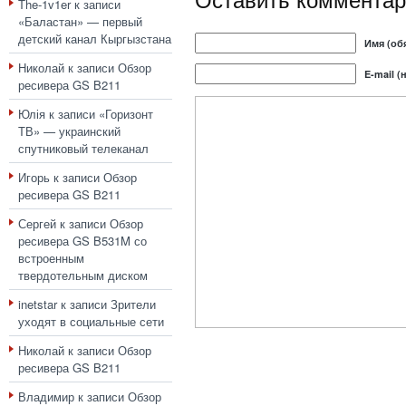
The-1v1er
к записи
«Баластан» — первый
детский канал Кыргызстана
Имя (об
Николай
к записи
Обзор
E-mail (
ресивера GS B211
Юлія
к записи
«Горизонт
ТВ» — украинский
спутниковый телеканал
Игорь
к записи
Обзор
ресивера GS B211
Сергей
к записи
Обзор
ресивера GS B531M со
встроенным
твердотельным диском
inetstar
к записи
Зрители
уходят в социальные сети
Николай
к записи
Обзор
ресивера GS B211
Владимир
к записи
Обзор