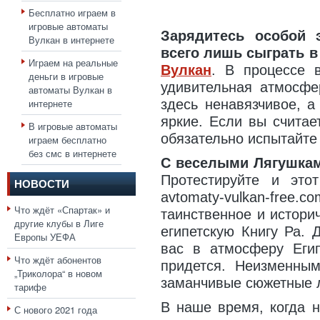
Бесплатно играем в
игровые автоматы
Зарядитесь особой 
Вулкан в интернете
всего лишь сыграть 
Играем на реальные
Вулкан
. В процессе 
деньги в игровые
удивительная атмосфе
автоматы Вулкан в
интернете
здесь ненавязчивое, 
яркие. Если вы считае
В игровые автоматы
обязательно испытайте 
играем бесплатно
без смс в интернете
С веселыми Лягушкам
Протестируйте и это
НОВОСТИ
avtomaty-vulkan-fre
Что ждёт «Спартак» и
таинственное и истори
другие клубы в Лиге
египетскую Книгу Ра. 
Европы УЕФА
вас в атмосферу Еги
Что ждёт абонентов
придется. Неизменным
„Триколора“ в новом
заманчивые сюжетные л
тарифе
В наше время, когда 
С нового 2021 года