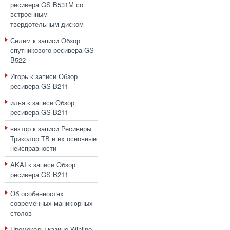
ресивера GS B531M со
встроенным
твердотельным диском
Селим
к записи
Обзор
спутникового ресивера GS
B522
Игорь
к записи
Обзор
ресивера GS B211
илья
к записи
Обзор
ресивера GS B211
виктор
к записи
Ресиверы
Триколор ТВ и их основные
неисправности
AKAI
к записи
Обзор
ресивера GS B211
Об особенностях
современных маникюрных
столов
Промокоды казино Winline