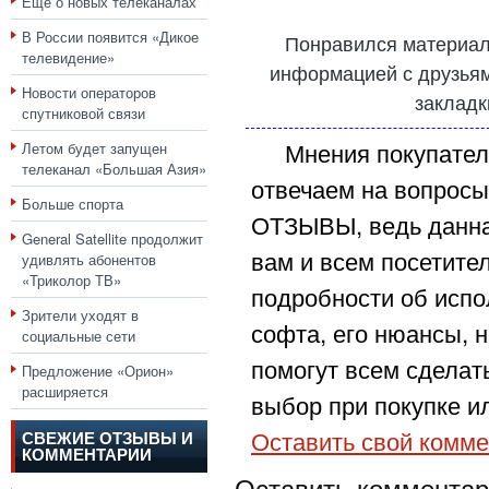
Еще о новых телеканалах
В России появится «Дикое
Понравился материал
телевидение»
информацией с друзьями
Новости операторов
закладк
спутниковой связи
Мнения покупател
Летом будет запущен
телеканал «Большая Азия»
отвечаем на вопросы
Больше спорта
ОТЗЫВЫ, ведь данна
General Satellite продолжит
вам и всем посетите
удивлять абонентов
«Триколор ТВ»
подробности об испо
Зрители уходят в
софта, его нюансы, н
социальные сети
помогут всем сделат
Предложение «Орион»
расширяется
выбор при покупке ил
Оставить свой комме
СВЕЖИЕ ОТЗЫВЫ И
КОММЕНТАРИИ
Оставить комментар