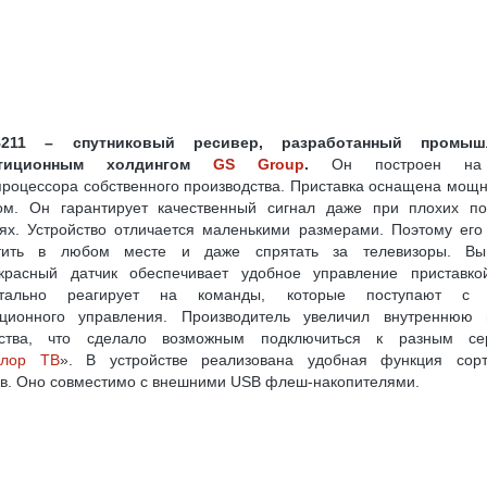
ELSAT W7 (36.0° В. Д.)
ВЫБОР КОМПЛЕКТА С РЕСИВЕРОМ «ТРИКОЛОР»
G
ФАЙЛЫ ПРОШИВОК, ОБНОВЛЕНИЙ ПО РЕСИВЕРОВ ТРИКОЛО
 СЫПЕТСЯ ИЗОБРАЖЕНИЕ
ОНЛАЙН РЕГИСТРАЦИЯ МОДУЛЯ CI+ И КАРТЫ НТВ
ВЕРОВ TOPFIELD
ПУТНИКОВЫМ РЕСИВЕРОМ (СТАНДАРТ DVB-S/S2)
ИКОВОЙ РЫБАЛКИ, НАСТРОЙКА СПУТНИКОВОЙ РЫБАЛКИ
211 – спутниковый ресивер, разработанный промышл
И, СПУТНИКОВЫЕ ПРОВАЙДЕРЫ
ПОЧЕМУ У РЕСИВЕРОВ ДВА КОНВЕРТЕРНЫХ
стиционным холдингом
GS Group
.
Он построен на
роцессора собственного производства. Приставка оснащена мо
УЛЬ CI+ ДЛЯ ПРОСМОТРА ТРИКОЛОР ТВ НА ТЕЛЕВИЗОРЕ С DVB-S2
ом. Он гарантирует качественный сигнал даже при плохих по
ях. Устройство отличается маленькими размерами. Поэтому ег
ИКОЛОР ТВ
КАК ПЕРЕВЕСТИ 3G(4G)-МОДЕМ В РЕЖИМ «ТОЛЬКО МОДЕМ»
тить в любом месте и даже спрятать за телевизоры. Вы
У ПИТАНИЯ
красный датчик обеспечивает удобное управление приставко
USB-COM (RS-232) ПЕРЕХОДНИК: ДЕЛАЕМ САМОСТОЯТЕЛЬНО
тально реагирует на команды, которые поступают с 
ОВ ТРИКОЛОР ТВ НА РЕСИВЕРАХ GS E501/GS C591, GS U510, GS U210, GS B210
нционного управления. Производитель увеличил внутреннюю 
йства, что сделало возможным подключиться к разным се
НТАМ «OTAU TV»
олор ТВ
». В устройстве реализована удобная функция сорт
в. Оно совместимо с внешними USB флеш-накопителями.
Я ЛИЧНОЙ БЕЗОПАСНОСТИ ОБЛАДАТЕЛЕЙ ТЕЛЕВИЗОРОВ
8K ULTRA HD: ЧТО ЭТО