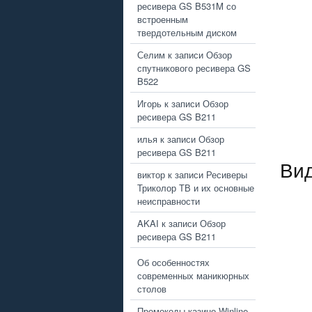
ресивера GS B531M со
встроенным
твердотельным диском
Селим
к записи
Обзор
спутникового ресивера GS
B522
Игорь
к записи
Обзор
ресивера GS B211
илья
к записи
Обзор
ресивера GS B211
Вид
виктор
к записи
Ресиверы
Триколор ТВ и их основные
неисправности
AKAI
к записи
Обзор
ресивера GS B211
Об особенностях
современных маникюрных
столов
Промокоды казино Winline