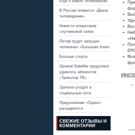
Еще о новых телеканалах
Пр
фор
В России появится «Дикое
Выс
телевидение»
Удо
Новости операторов
Вос
спутниковой связи
Наб
«На
Летом будет запущен
Пол
телеканал «Большая Азия»
EPG
Больше спорта
Воз
фун
General Satellite продолжит
удивлять абонентов
Инст
«Триколор ТВ»
Зрители уходят в
социальные сети
Предложение «Орион»
расширяется
СВЕЖИЕ ОТЗЫВЫ И
КОММЕНТАРИИ