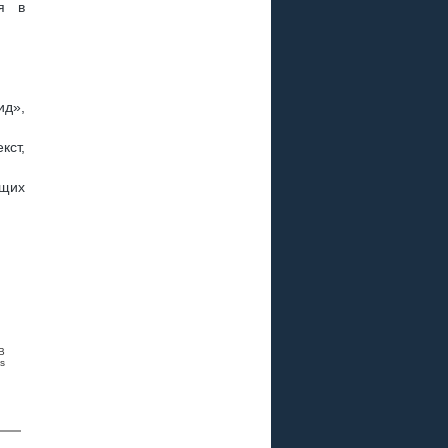
я в
ид»,
кст,
ющих
B
s