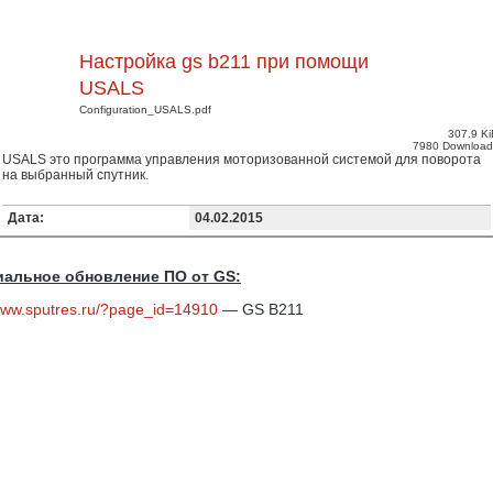
Настройка gs b211 при помощи
USALS
Configuration_USALS.pdf
307.9 Ki
7980 Download
USALS это программа управления моторизованной системой для поворота
на выбранный спутник.
Дата:
04.02.2015
альное обновление ПО от GS:
/www.sputres.ru/?page_id=14910
— GS B211