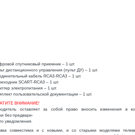
ровой спутниковый приемник – 1 шт.
ьт дистанционного управления (пульт ДУ) – 1 шт.
динительный кабель RCA3-RCA3 – 1 шт.
еходник SCART-RCA3 – 1 шт.
птер электропитания – 1 шт.
плект пользовательской документации – 1 шт.
АТИТЕ ВНИМАНИЕ!
водитель оставляет за собой право вносить изменения в ко
ки без предвари-
го уведомления.
авка совместима и с новыми, и со старыми моделями телеви