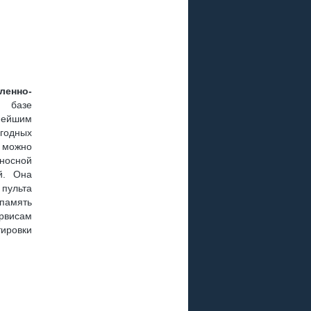
Р
 ПЛЮС
енно-
 РАЗЪЕМА ?
 базе
щнейшим
годных
о можно
носной
й. Она
пульта
, GS B211
память
рвисам
ировки