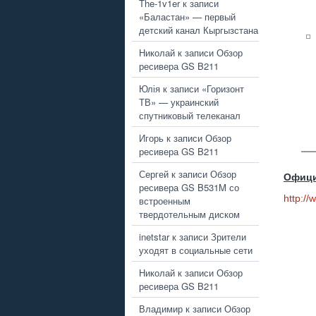
The-1v1er
к записи
«Баластан» — первый
детский канал Кыргызстана
Николай
к записи
Обзор
ресивера GS B211
Юлія
к записи
«Горизонт
ТВ» — украинский
спутниковый телеканал
Игорь
к записи
Обзор
ресивера GS B211
Сергей
к записи
Обзор
Офици
ресивера GS B531M со
http:/
встроенным
твердотельным диском
inetstar
к записи
Зрители
уходят в социальные сети
Николай
к записи
Обзор
ресивера GS B211
Владимир
к записи
Обзор