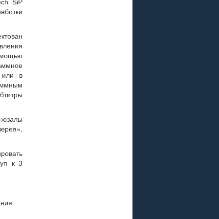
ch SiP
работки
ктован
вления
омощью
аммное
 или в
аммным
убтитры
инозалы
лерея»,
ровать
туп к 3
ения