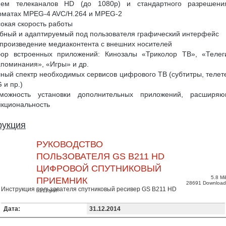
ием телеканалов HD (до 1080p) и стандартного разрешени
матах MPEG-4 AVC/H.264 и MPEG-2
окая скорость работы
бный и адаптируемый под пользователя графический интерфейс
произведение медиаконтента с внешних носителей
ор встроенных приложений: Кинозалы «Триколор ТВ», «Телег
поминания», «Игры» и др.
ный спектр необходимых сервисов цифрового ТВ (субтитры, телете
 и пр.)
можность установки дополнительных приложений, расширя
кциональность
рукция
РУКОВОДСТВО
ПОЛЬЗОВАТЕЛЯ GS B211 HD
ЦИФРОВОЙ СПУТНИКОВЫЙ
5.8 Mi
ПРИЕМНИК
28691 Download
Инструкция пользователя спутниковый ресивер GS B211 HD
b211.pdf
Дата:
31.12.2014