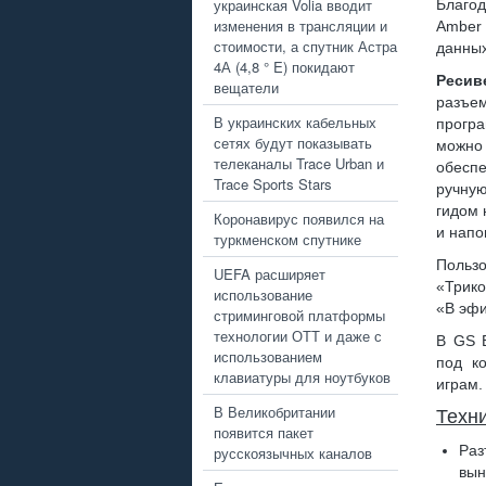
украинская Volia вводит
Благо
изменения в трансляции и
Amber 
стоимости, а спутник Астра
данных
4А (4,8 ° E) покидают
Ресив
вещатели
разъе
В украинских кабельных
прогр
сетях будут показывать
можно
телеканалы Trace Urban и
обесп
Trace Sports Stars
ручну
гидом 
Коронавирус появился на
и напо
туркменском спутнике
Пользо
UEFA расширяет
«Трико
использование
«В эфи
стриминговой платформы
технологии ОТТ и даже с
В GS 
использованием
под ко
клавиатуры для ноутбуков
играм.
В Великобритании
Техн
появится пакет
Раз
русскоязычных каналов
вын