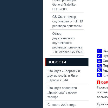
General Satellite
DRE-7300
GS C5911 обзор
спутникового Full HD
ресивера приставки
Обзор
двухтюнерного
спутникового
ресивера приемника
1.
Циф
+ IP сервер GS E502
2.
Пул
3.
Сое
НОВОСТИ
4.
Пер
Что ждёт «Спартак» и
5.
Ада
другие клубы в Лиге
6.
Ком
Европы УЕФА
!
ОБР
Что ждёт абонентов
Произ
„Триколора“ в новом
постав
тарифе
тельно
С нового 2021 года
Прист