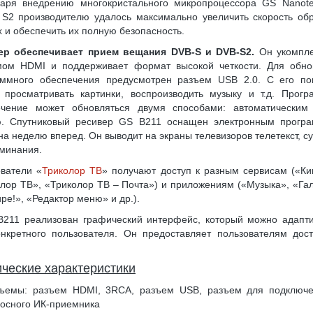
даря внедрению многокристального микропроцессора GS Nanote
S2 производителю удалось максимально увеличить скорость об
 и обеспечить их полную безопасность.
ер обеспечивает прием вещания DVB-S и DVB-S2.
Он укомпле
мом HDMI и поддерживает формат высокой четкости. Для обно
аммного обеспечения предусмотрен разъем USB 2.0. С его п
 просматривать картинки, воспроизводить музыку и т.д. Прогр
ечение может обновляться двумя способами: автоматическим
ю. Спутниковый ресивер GS B211 оснащен электронным прогр
на неделю вперед. Он выводит на экраны телевизоров телетекст, с
минания.
ватели «
Триколор ТВ
» получают доступ к разным сервисам («К
лор ТВ», «Триколор ТВ – Почта») и приложениям («Музыка», «Га
ре!», «Редактор меню» и др.).
B211 реализован графический интерфейс, который можно адапти
нкретного пользователя. Он предоставляет пользователям дос
ические характеристики
ъемы: разъем HDMI, 3RCA, разъем USB, разъем для подключ
осного ИК-приемника