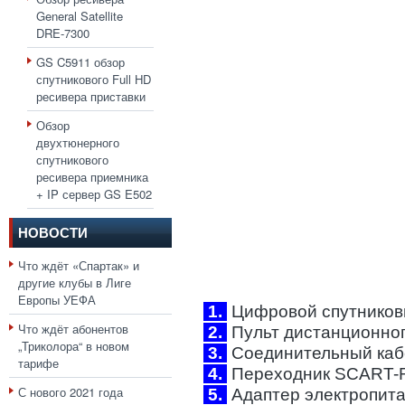
General Satellite
DRE-7300
GS C5911 обзор
спутникового Full HD
ресивера приставки
Обзор
двухтюнерного
спутникового
ресивера приемника
+ IP сервер GS E502
НОВОСТИ
Что ждёт «Спартак» и
другие клубы в Лиге
Европы УЕФА
1.
Цифровой спутниковы
Что ждёт абонентов
2.
Пульт дистанционного
„Триколора“ в новом
3.
Соединительный каб
тарифе
4.
Переходник SCART-R
С нового 2021 года
5.
Адаптер электропитан