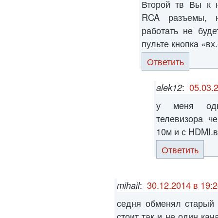
Второй тв Вы к 
RCA разъемы, 
работать не буде
пульте кнопка «вх
Ответить
alek12
:
05.03.
у меня одн
телевизора ч
10м и с HDMI.
Ответить
mihail
:
30.12.2014 в 19:
седня обменял старый 
стоит так и не один ка