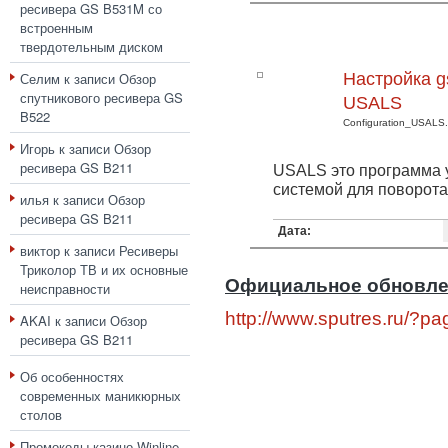
ресивера GS B531M со
встроенным
твердотельным диском
Селим
к записи
Обзор
Настройка g
спутникового ресивера GS
USALS
B522
Configuration_USALS.
Игорь
к записи
Обзор
ресивера GS B211
USALS это программа 
системой для поворота
илья
к записи
Обзор
ресивера GS B211
Дата:
виктор
к записи
Ресиверы
Триколор ТВ и их основные
Официальное обновле
неисправности
http://www.sputres.ru/?p
AKAI
к записи
Обзор
ресивера GS B211
Об особенностях
современных маникюрных
столов
Промокоды казино Winline