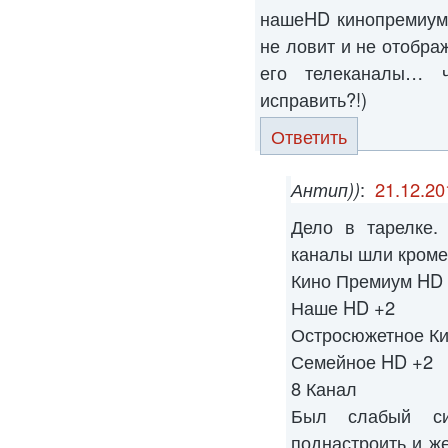
нашеHD кинопремиумH
не ловит и не отображ
его телеканалы… 
исправить?!)
Ответить
Антип))
:
21.12.20
Дело в тарелке.
каналы шли кроме
Кино Премиум HD
Наше HD +2
Остросюжетное Ки
Семейное HD +2
8 Канал
Был слабый си
поднастроить и ж