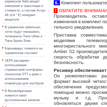
украинская Volia вводит
6.
Комплект пользовате
изменения в трансляции и
стоимости, а спутник Астра
!
ОБРАТИТЕ ВНИМАНИ
4А (4,8 ° E) покидают
Производитель оста
вещатели
изменения в комплект п
В украинских кабельных
тельного уведомления.
сетях будут показывать
Приставка совмести
телеканалы Trace Urban и
моделями телевиз
Trace Sports Stars
многокристального ми
Коронавирус появился на
Amber S2 производител
туркменском спутнике
скорость обработки 
UEFA расширяет
безопасность.
использование
стриминговой платформы
Ресивер обеспечивает
технологии ОТТ и даже с
Он укомплектован р
использованием
формат высокой четкос
клавиатуры для ноутбуков
обеспечения предус
В Великобритании
помощью можно просмат
появится пакет
музыку и т.д. Про
русскоязычных каналов
обновляться двумя сп