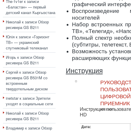
The-1v1er
к записи
графический интерфе
«Баластан» — первый
Воспроизведение
детский канал Кыргызстана
носителей
Николай
к записи
Обзор
Набор встроенных пр
ресивера GS B211
ТВ», «Телегид», «Нап
Юлія
к записи
«Горизонт
Полный спектр необх
ТВ» — украинский
(субтитры, телетекст, 
спутниковый телеканал
Возможность установ
Игорь
к записи
Обзор
расширяющих функци
ресивера GS B211
Инструкция
Сергей
к записи
Обзор
ресивера GS B531M со
РУКОВОДС
встроенным
твердотельным диском
ПОЛЬЗОВАТ
ЦИФРОВОЙ
inetstar
к записи
Зрители
ПРИЕМНИК
уходят в социальные сети
Инструкция пользоват
b211.pdf
Николай
к записи
Обзор
HD
ресивера GS B211
Дата:
Владимир
к записи
Обзор