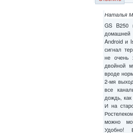
Наталья М
GS B250 и
домашней
Android и 
сигнал тер
не очень 
двойной м
вроде норм
2-мя выхо
все канал
дождь, как
И на стар
Ростелеком
можно мо
Удобно! 