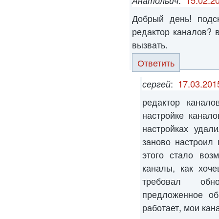
Добрый день! подс
редактор каналов? в
вызвать.
Ответить
сергей
:
17.03.201
редактор канало
настройке канал
настройках удал
заново настроил 
этого стало воз
каналы, как хоч
требовал обн
предложенное об
работает, мои ка