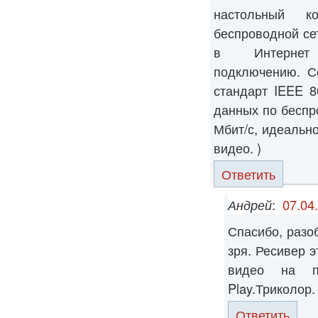
настольный к
беспроводной се
в Интернет 
подключению. С
стандарт IEEE 8
данных по бесп
Мбит/с, идеально
видео. )
Ответить
Андрей
:
07.04
Спасибо, разо
зря. Ресивер 
видео на п
Play.Триколор.
Ответить