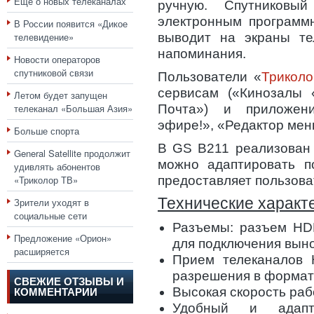
Еще о новых телеканалах
ручную. Спутников
электронным программ
В России появится «Дикое
телевидение»
выводит на экраны тел
напоминания.
Новости операторов
спутниковой связи
Пользователи «
Трикол
сервисам («Кинозалы 
Летом будет запущен
телеканал «Большая Азия»
Почта») и приложен
эфире!», «Редактор меню
Больше спорта
В GS B211 реализован 
General Satellite продолжит
можно адаптировать по
удивлять абонентов
«Триколор ТВ»
предоставляет пользоват
Технические характ
Зрители уходят в
социальные сети
Разъемы: разъем HD
Предложение «Орион»
для подключения вын
расширяется
Прием телеканалов 
разрешения в формат
СВЕЖИЕ ОТЗЫВЫ И
Высокая скорость ра
КОММЕНТАРИИ
Удобный и адапт