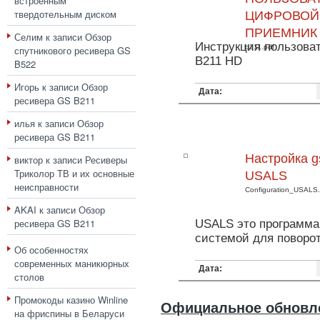
встроенным
твердотельным диском
ЦИФРОВОЙ
ПРИЕМНИК
Селим
к записи
Обзор
Инструкция пользова
b211.pdf
спутникового ресивера GS
B211 HD
B522
Игорь
к записи
Обзор
Дата:
ресивера GS B211
илья
к записи
Обзор
ресивера GS B211
Настройка g
виктор
к записи
Ресиверы
Триколор ТВ и их основные
USALS
неисправности
Configuration_USALS.
AKAI
к записи
Обзор
ресивера GS B211
USALS это программа
системой для поворот
Об особенностях
современных маникюрных
Дата:
столов
Промокоды казино Winline
Официальное обновле
на фриспины в Беларуси