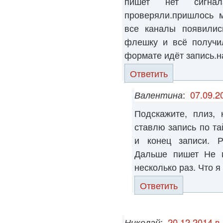
пишет нет сигна
проверяли.пришлось м
все каналы появилис
флешку и всё получил
формате идёт запись.на
Ответить
Валентина
:
07.09.2
Подскажите, плиз,
ставлю запись по та
и конец записи. Р
Дальше пишет Не м
несколько раз. Что я
Ответить
Николай
:
20.12.2014 в