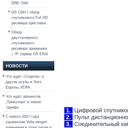
DRE-7300
GS C5911 обзор
спутникового Full HD
ресивера приставки
Обзор
двухтюнерного
спутникового
ресивера приемника
+ IP сервер GS E502
НОВОСТИ
Что ждёт «Спартак» и
другие клубы в Лиге
Европы УЕФА
Что ждёт абонентов
„Триколора“ в новом
тарифе
1.
Цифровой спутников
С нового 2021 года
2.
Пульт дистанционног
украинская Volia вводит
3.
Соединительный каб
изменения в трансляции и