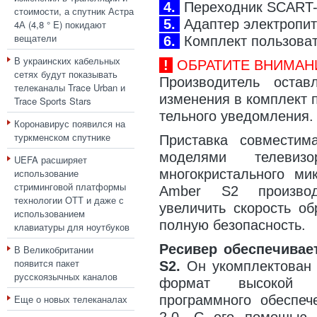
4.
Переходник SCART-
стоимости, а спутник Астра
5.
Адаптер электропит
4А (4,8 ° E) покидают
вещатели
6.
Комплект пользоват
В украинских кабельных
!
ОБРАТИТЕ ВНИМАН
сетях будут показывать
Производитель оста
телеканалы Trace Urban и
изменения в комплект 
Trace Sports Stars
тельного уведомления.
Коронавирус появился на
туркменском спутнике
Приставка совмести
моделями телевиз
UEFA расширяет
многокристального ми
использование
стриминговой платформы
Amber S2 производ
технологии ОТТ и даже с
увеличить скорость об
использованием
полную безопасность.
клавиатуры для ноутбуков
Ресивер обеспечивае
В Великобритании
появится пакет
S2.
Он укомплектован 
русскоязычных каналов
формат высокой ч
программного обеспе
Еще о новых телеканалах