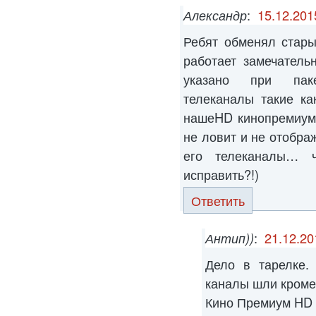
Александр
:
15.12.201
Ребят обменял стар
работает замечатель
указано при пак
телеканалы такие к
нашеHD кинопремиумH
не ловит и не отображ
его телеканалы… 
исправить?!)
Ответить
Антип))
:
21.12.20
Дело в тарелке.
каналы шли кроме
Кино Премиум HD