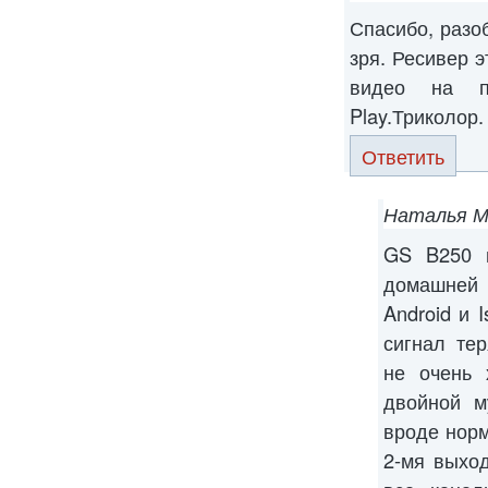
Спасибо, разо
зря. Ресивер 
видео на п
Play.Триколор.
Ответить
Наталья М
GS B250 и
домашней
Android и 
сигнал тер
не очень 
двойной м
вроде норм
2-мя выхо