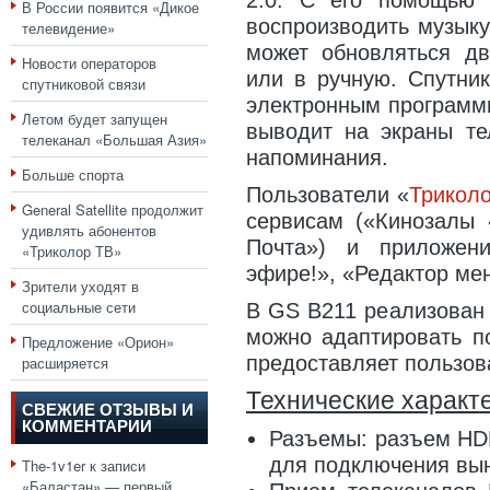
2.0. С его помощью 
В России появится «Дикое
воспроизводить музыку
телевидение»
может обновляться дв
Новости операторов
или в ручную. Спутни
спутниковой связи
электронным программ
Летом будет запущен
выводит на экраны тел
телеканал «Большая Азия»
напоминания.
Больше спорта
Пользователи «
Трикол
General Satellite продолжит
сервисам («Кинозалы 
удивлять абонентов
Почта») и приложен
«Триколор ТВ»
эфире!», «Редактор мен
Зрители уходят в
социальные сети
В GS B211 реализован 
можно адаптировать по
Предложение «Орион»
предоставляет пользова
расширяется
Технические характ
СВЕЖИЕ ОТЗЫВЫ И
КОММЕНТАРИИ
Разъемы: разъем HD
для подключения вы
The-1v1er
к записи
«Баластан» — первый