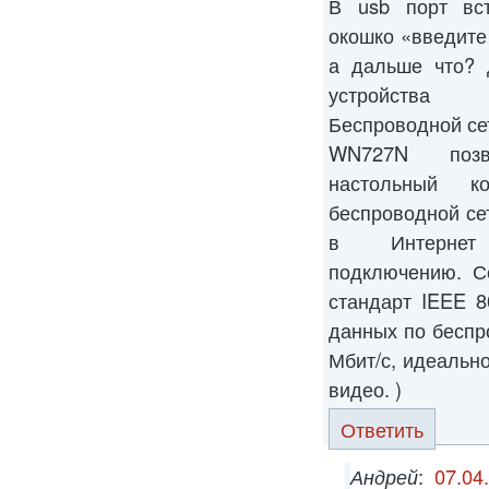
В usb порт вс
окошко «введите 
а дальше что? 
устройства
Беспроводной се
WN727N позв
настольный к
беспроводной се
в Интернет 
подключению. С
стандарт IEEE 8
данных по бесп
Мбит/с, идеально
видео. )
Ответить
Андрей
:
07.04