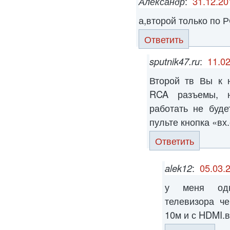
Александр
:
31.12.20
а,второй только по 
Ответить
sputnik47.ru
:
11.02
Второй тв Вы к 
RCA разъемы, 
работать не буде
пульте кнопка «вх
Ответить
alek12
:
05.03.
у меня одн
телевизора ч
10м и с HDMI.