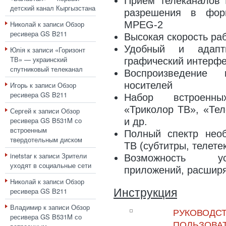
Прием телеканалов 
детский канал Кыргызстана
разрешения в фор
MPEG-2
Николай
к записи
Обзор
ресивера GS B211
Высокая скорость ра
Удобный и адапт
Юлія
к записи
«Горизонт
ТВ» — украинский
графический интерф
спутниковый телеканал
Воспроизведение
носителей
Игорь
к записи
Обзор
ресивера GS B211
Набор встроенны
«Триколор ТВ», «Тел
Сергей
к записи
Обзор
ресивера GS B531M со
и др.
встроенным
Полный спектр нео
твердотельным диском
ТВ (субтитры, телетек
inetstar
к записи
Зрители
Возможность ус
уходят в социальные сети
приложений, расшир
Николай
к записи
Обзор
Инструкция
ресивера GS B211
Владимир
к записи
Обзор
РУКОВОДС
ресивера GS B531M со
ПОЛЬЗОВАТ