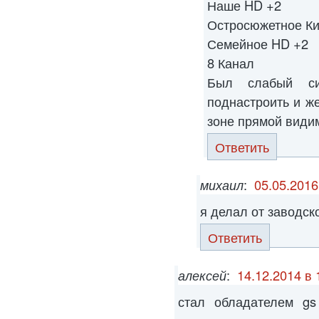
Наше HD +2
Остросюжетное Ки
Семейное HD +2
8 Канал
Был слабый си
поднастроить и ж
зоне прямой види
Ответить
михаил
:
05.05.2016
я делал от заводск
Ответить
алексей
:
14.12.2014 в 
стал обладателем gs