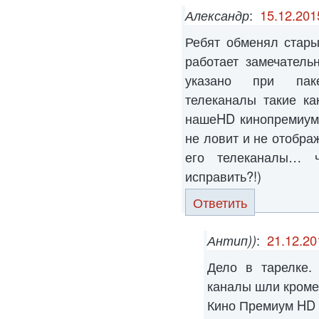
Александр
:
15.12.201
Ребят обменял стар
работает замечатель
указано при пак
телеканалы такие к
нашеHD кинопремиумH
не ловит и не отображ
его телеканалы… 
исправить?!)
Ответить
Антип))
:
21.12.20
Дело в тарелке.
каналы шли кроме
Кино Премиум HD