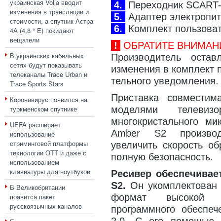
украинская Volia вводит
4.
Переходник SCART-
изменения в трансляции и
5.
Адаптер электропит
стоимости, а спутник Астра
6.
Комплект пользоват
4А (4,8 ° E) покидают
вещатели
!
ОБРАТИТЕ ВНИМАН
В украинских кабельных
Производитель оста
сетях будут показывать
изменения в комплект 
телеканалы Trace Urban и
тельного уведомления.
Trace Sports Stars
Приставка совмести
Коронавирус появился на
туркменском спутнике
моделями телевиз
многокристального ми
UEFA расширяет
Amber S2 производ
использование
стриминговой платформы
увеличить скорость об
технологии ОТТ и даже с
полную безопасность.
использованием
клавиатуры для ноутбуков
Ресивер обеспечивае
S2.
Он укомплектован 
В Великобритании
появится пакет
формат высокой ч
русскоязычных каналов
программного обеспе