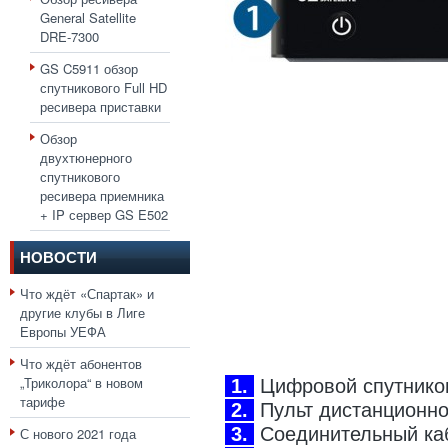
General Satellite
DRE-7300
GS C5911 обзор
спутникового Full HD
ресивера приставки
Обзор
двухтюнерного
спутникового
ресивера приемника
+ IP сервер GS E502
НОВОСТИ
Что ждёт «Спартак» и
другие клубы в Лиге
Европы УЕФА
Что ждёт абонентов
„Триколора“ в новом
1.
Цифровой спутников
тарифе
2.
Пульт дистанционног
3.
Соединительный каб
С нового 2021 года