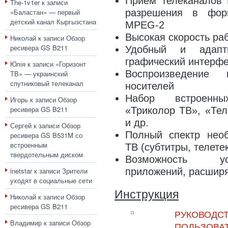
Прием телеканалов 
The-1v1er
к записи
«Баластан» — первый
разрешения в фор
детский канал Кыргызстана
MPEG-2
Высокая скорость ра
Николай
к записи
Обзор
ресивера GS B211
Удобный и адапт
графический интерф
Юлія
к записи
«Горизонт
Воспроизведение
ТВ» — украинский
спутниковый телеканал
носителей
Набор встроенны
Игорь
к записи
Обзор
ресивера GS B211
«Триколор ТВ», «Тел
и др.
Сергей
к записи
Обзор
Полный спектр нео
ресивера GS B531M со
встроенным
ТВ (субтитры, телетек
твердотельным диском
Возможность ус
inetstar
к записи
Зрители
приложений, расшир
уходят в социальные сети
Инструкция
Николай
к записи
Обзор
ресивера GS B211
РУКОВОДС
Владимир
к записи
Обзор
ПОЛЬЗОВАТ