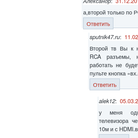
Александр
:
31.12.20
а,второй только по 
Ответить
sputnik47.ru
:
11.02
Второй тв Вы к 
RCA разъемы, 
работать не буде
пульте кнопка «вх
Ответить
alek12
:
05.03.
у меня одн
телевизора ч
10м и с HDMI.