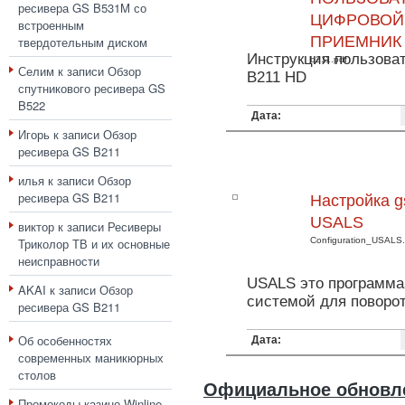
ресивера GS B531M со
ЦИФРОВОЙ
встроенным
ПРИЕМНИК
твердотельным диском
Инструкция пользова
b211.pdf
Селим
к записи
Обзор
B211 HD
спутникового ресивера GS
B522
Дата:
Игорь
к записи
Обзор
ресивера GS B211
илья
к записи
Обзор
ресивера GS B211
Настройка g
USALS
виктор
к записи
Ресиверы
Триколор ТВ и их основные
Configuration_USALS.
неисправности
USALS это программа
AKAI
к записи
Обзор
системой для поворот
ресивера GS B211
Об особенностях
Дата:
современных маникюрных
столов
Официальное обновле
Промокоды казино Winline