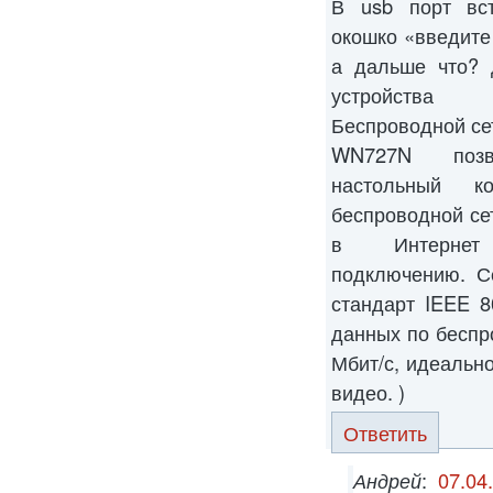
В usb порт вс
окошко «введите 
а дальше что? 
устройства
Беспроводной се
WN727N позв
настольный к
беспроводной се
в Интернет 
подключению. С
стандарт IEEE 8
данных по бесп
Мбит/с, идеально
видео. )
Ответить
Андрей
:
07.04