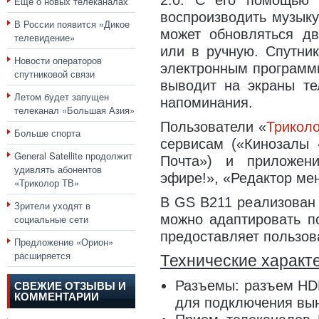
2.0. С его помощью 
Еще о новых телеканалах
воспроизводить музыку
В России появится «Дикое
может обновляться дв
телевидение»
или в ручную. Спутни
Новости операторов
электронным программ
спутниковой связи
выводит на экраны тел
Летом будет запущен
напоминания.
телеканал «Большая Азия»
Пользователи «
Трикол
Больше спорта
сервисам («Кинозалы 
General Satellite продолжит
Почта») и приложен
удивлять абонентов
эфире!», «Редактор мен
«Триколор ТВ»
В GS B211 реализован 
Зрители уходят в
можно адаптировать по
социальные сети
предоставляет пользова
Предложение «Орион»
расширяется
Технические характ
Разъемы: разъем HD
СВЕЖИЕ ОТЗЫВЫ И
КОММЕНТАРИИ
для подключения вы