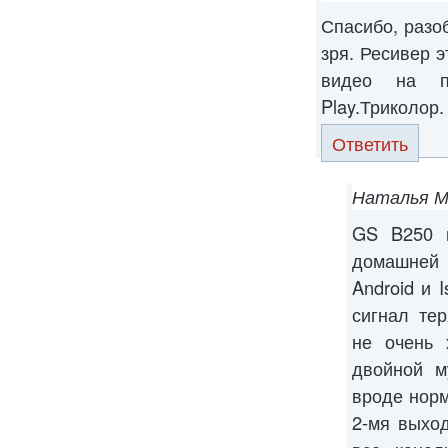
Спасибо, разо
зря. Ресивер 
видео на п
Play.Триколор.
Ответить
Наталья М
GS B250 и
домашней
Android и 
сигнал тер
не очень 
двойной м
вроде норм
2-мя выхо