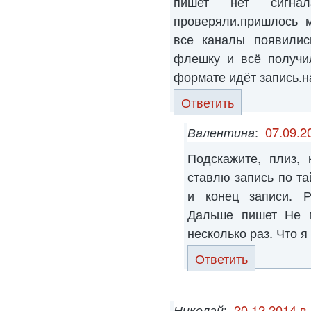
пишет нет сигна
проверяли.пришлось м
все каналы появилис
флешку и всё получил
формате идёт запись.на
Ответить
Валентина
:
07.09.2
Подскажите, плиз,
ставлю запись по та
и конец записи. Р
Дальше пишет Не м
несколько раз. Что я
Ответить
Николай
:
20.12.2014 в