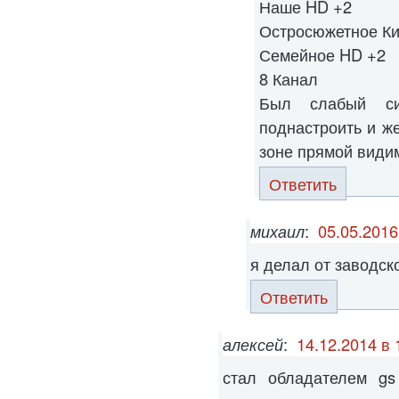
Наше HD +2
Остросюжетное Ки
Семейное HD +2
8 Канал
Был слабый си
поднастроить и ж
зоне прямой види
Ответить
михаил
:
05.05.2016
я делал от заводск
Ответить
алексей
:
14.12.2014 в 
стал обладателем gs