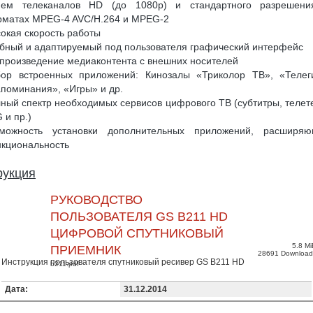
ием телеканалов HD (до 1080p) и стандартного разрешени
матах MPEG-4 AVC/H.264 и MPEG-2
окая скорость работы
бный и адаптируемый под пользователя графический интерфейс
произведение медиаконтента с внешних носителей
ор встроенных приложений: Кинозалы «Триколор ТВ», «Телег
поминания», «Игры» и др.
ный спектр необходимых сервисов цифрового ТВ (субтитры, телете
 и пр.)
можность установки дополнительных приложений, расширя
кциональность
рукция
РУКОВОДСТВО
ПОЛЬЗОВАТЕЛЯ GS B211 HD
ЦИФРОВОЙ СПУТНИКОВЫЙ
5.8 Mi
ПРИЕМНИК
28691 Download
Инструкция пользователя спутниковый ресивер GS B211 HD
b211.pdf
Дата:
31.12.2014