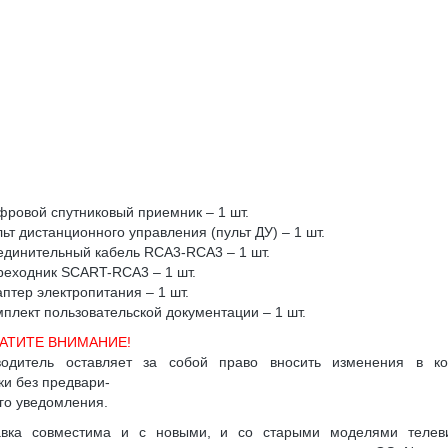
ровой спутниковый приемник – 1 шт.
ьт дистанционного управления (пульт ДУ) – 1 шт.
динительный кабель RCA3-RCA3 – 1 шт.
еходник SCART-RCA3 – 1 шт.
птер электропитания – 1 шт.
плект пользовательской документации – 1 шт.
АТИТЕ ВНИМАНИЕ!
водитель оставляет за собой право вносить изменения в ко
ки без предвари-
го уведомления.
авка совместима и с новыми, и со старыми моделями телеви