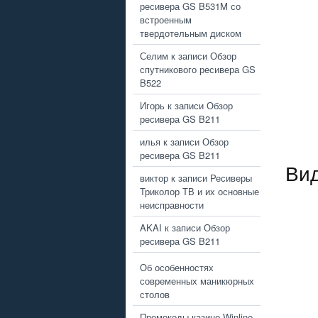
ресивера GS B531M со
встроенным
твердотельным диском
Селим
к записи
Обзор
спутникового ресивера GS
B522
Игорь
к записи
Обзор
ресивера GS B211
илья
к записи
Обзор
ресивера GS B211
Вид
виктор
к записи
Ресиверы
Триколор ТВ и их основные
неисправности
AKAI
к записи
Обзор
ресивера GS B211
Об особенностях
современных маникюрных
столов
Промокоды казино Winline