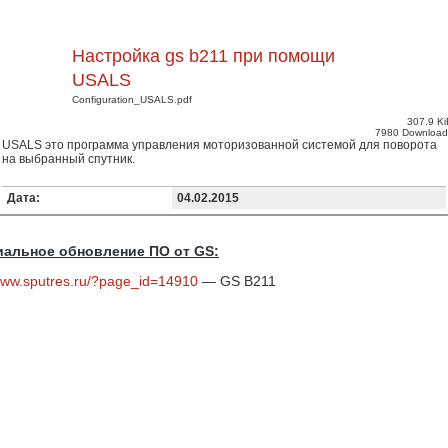
Настройка gs b211 при помощи
USALS
Configuration_USALS.pdf
307.9 Ki
7980 Download
USALS это программа управления моторизованной системой для поворота
на выбранный спутник.
Дата:
04.02.2015
альное обновление ПО от GS:
/www.sputres.ru/?page_id=14910
— GS B211