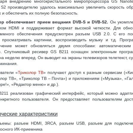
даря внедрению многокристального микропроцессора GS Nanote
S2 производителю удалось максимально увеличить скорость об
 и обеспечить их полную безопасность.
ер обеспечивает прием вещания DVB-S и DVB-S2.
Он укомпле
мом HDMI и поддерживает формат высокой четкости. Для обно
аммного обеспечения предусмотрен разъем USB 2.0. С его п
 просматривать картинки, воспроизводить музыку и т.д. Прогр
ечение может обновляться двумя способами: автоматическим
ю. Спутниковый ресивер GS B211 оснащен электронным прогр
на неделю вперед. Он выводит на экраны телевизоров телетекст, с
минания.
ватели «
Триколор ТВ
» получают доступ к разным сервисам («К
лор ТВ», «Триколор ТВ – Почта») и приложениям («Музыка», «Га
ре!», «Редактор меню» и др.).
B211 реализован графический интерфейс, который можно адапти
нкретного пользователя. Он предоставляет пользователям дос
ические характеристики
ъемы: разъем HDMI, 3RCA, разъем USB, разъем для подключ
осного ИК-приемника