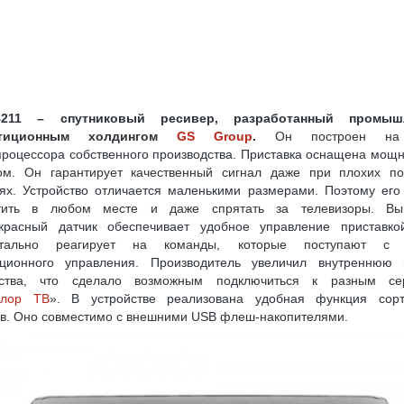
ELSAT W7 (36.0° В. Д.)
ВЫБОР КОМПЛЕКТА С РЕСИВЕРОМ «ТРИКОЛОР»
G
ФАЙЛЫ ПРОШИВОК, ОБНОВЛЕНИЙ ПО РЕСИВЕРОВ ТРИКОЛО
 СЫПЕТСЯ ИЗОБРАЖЕНИЕ
ОНЛАЙН РЕГИСТРАЦИЯ МОДУЛЯ CI+ И КАРТЫ НТВ
ВЕРОВ TOPFIELD
ПУТНИКОВЫМ РЕСИВЕРОМ (СТАНДАРТ DVB-S/S2)
ИКОВОЙ РЫБАЛКИ, НАСТРОЙКА СПУТНИКОВОЙ РЫБАЛКИ
211 – спутниковый ресивер, разработанный промышл
И, СПУТНИКОВЫЕ ПРОВАЙДЕРЫ
ПОЧЕМУ У РЕСИВЕРОВ ДВА КОНВЕРТЕРНЫХ
стиционным холдингом
GS Group
.
Он построен на
роцессора собственного производства. Приставка оснащена мо
УЛЬ CI+ ДЛЯ ПРОСМОТРА ТРИКОЛОР ТВ НА ТЕЛЕВИЗОРЕ С DVB-S2
ом. Он гарантирует качественный сигнал даже при плохих по
ях. Устройство отличается маленькими размерами. Поэтому ег
ИКОЛОР ТВ
КАК ПЕРЕВЕСТИ 3G(4G)-МОДЕМ В РЕЖИМ «ТОЛЬКО МОДЕМ»
тить в любом месте и даже спрятать за телевизоры. Вы
У ПИТАНИЯ
красный датчик обеспечивает удобное управление приставко
USB-COM (RS-232) ПЕРЕХОДНИК: ДЕЛАЕМ САМОСТОЯТЕЛЬНО
тально реагирует на команды, которые поступают с 
ОВ ТРИКОЛОР ТВ НА РЕСИВЕРАХ GS E501/GS C591, GS U510, GS U210, GS B210
нционного управления. Производитель увеличил внутреннюю 
йства, что сделало возможным подключиться к разным се
НТАМ «OTAU TV»
олор ТВ
». В устройстве реализована удобная функция сорт
в. Оно совместимо с внешними USB флеш-накопителями.
Я ЛИЧНОЙ БЕЗОПАСНОСТИ ОБЛАДАТЕЛЕЙ ТЕЛЕВИЗОРОВ
8K ULTRA HD: ЧТО ЭТО