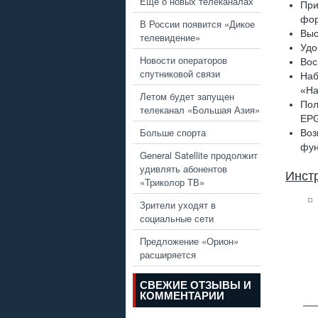
Еще о новых телеканалах
Пр
фор
В России появится «Дикое
Выс
телевидение»
Удо
Новости операторов
Вос
спутниковой связи
Наб
«На
Летом будет запущен
Пол
телеканал «Большая Азия»
EPG
Больше спорта
Воз
фун
General Satellite продолжит
удивлять абонентов
Инст
«Триколор ТВ»
Зрители уходят в
социальные сети
Предложение «Орион»
расширяется
СВЕЖИЕ ОТЗЫВЫ И
КОММЕНТАРИИ