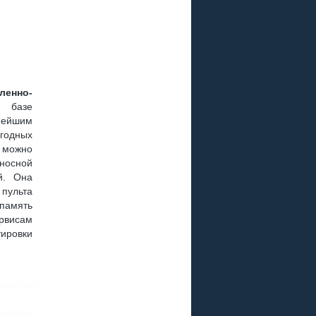
Р
 ПЛЮС
енно-
 РАЗЪЕМА ?
 базе
щнейшим
годных
о можно
носной
й. Она
пульта
, GS B211
память
рвисам
ировки