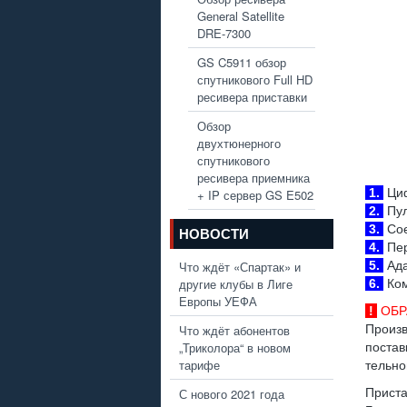
General Satellite
DRE-7300
GS C5911 обзор
спутникового Full HD
ресивера приставки
Обзор
двухтюнерного
спутникового
ресивера приемника
1.
Циф
+ IP сервер GS E502
2.
Пул
3.
Сое
НОВОСТИ
4.
Пер
Что ждёт «Спартак» и
5.
Ада
другие клубы в Лиге
6.
Ком
Европы УЕФА
!
ОБР
Что ждёт абонентов
Произ
„Триколора“ в новом
постав
тарифе
тельно
С нового 2021 года
Прист