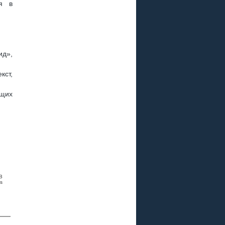
я в
ид»,
кст,
ющих
B
s