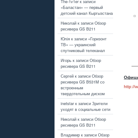
The-1v1er
к записи
«Баластан» — первый
детский канал Кыргызстана
Николай
к записи
Обзор
ресивера GS B211
Юлія
к записи
«Горизонт
ТВ» — украинский
спутниковый телеканал
Игорь
к записи
Обзор
ресивера GS B211
Сергей
к записи
Обзор
Офици
ресивера GS B531M со
http:/
встроенным
твердотельным диском
inetstar
к записи
Зрители
уходят в социальные сети
Николай
к записи
Обзор
ресивера GS B211
Владимир
к записи
Обзор