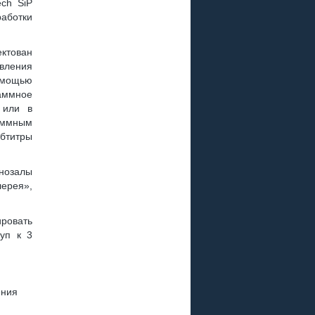
ch SiP
работки
ктован
вления
омощью
аммное
 или в
аммным
убтитры
инозалы
лерея»,
ровать
туп к 3
ения