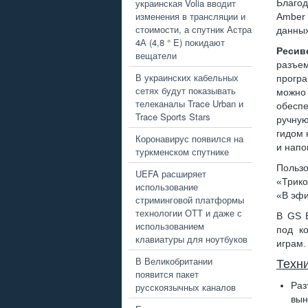
украинская Volia вводит
Благо
изменения в трансляции и
Amber 
стоимости, а спутник Астра
данных
4А (4,8 ° E) покидают
Ресив
вещатели
разъе
В украинских кабельных
прогр
сетях будут показывать
можно
телеканалы Trace Urban и
обесп
Trace Sports Stars
ручну
гидом 
Коронавирус появился на
и напо
туркменском спутнике
Пользо
UEFA расширяет
«Трико
использование
«В эфи
стриминговой платформы
технологии ОТТ и даже с
В GS 
использованием
под ко
клавиатуры для ноутбуков
играм.
В Великобритании
Техн
появится пакет
Раз
русскоязычных каналов
вын