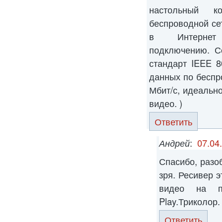
настольный к
беспроводной се
в Интернет 
подключению. С
стандарт IEEE 8
данных по бесп
Мбит/с, идеально
видео. )
Ответить
Андрей
:
07.04
Спасибо, разо
зря. Ресивер 
видео на п
Play.Триколор.
Ответить