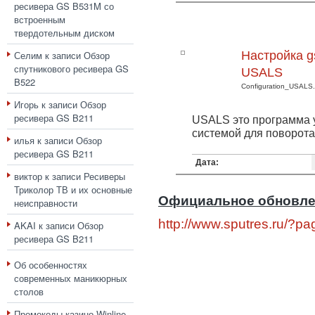
ресивера GS B531M со
встроенным
твердотельным диском
Селим
к записи
Обзор
Настройка g
спутникового ресивера GS
USALS
B522
Configuration_USALS.
Игорь
к записи
Обзор
ресивера GS B211
USALS это программа 
системой для поворота
илья
к записи
Обзор
ресивера GS B211
Дата:
виктор
к записи
Ресиверы
Триколор ТВ и их основные
Официальное обновле
неисправности
http://www.sputres.ru/?p
AKAI
к записи
Обзор
ресивера GS B211
Об особенностях
современных маникюрных
столов
Промокоды казино Winline