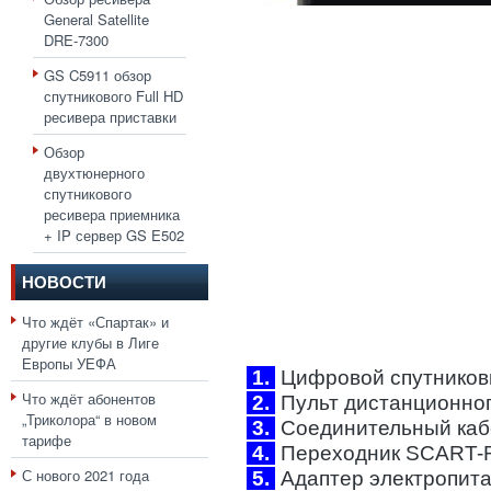
General Satellite
DRE-7300
GS C5911 обзор
спутникового Full HD
ресивера приставки
Обзор
двухтюнерного
спутникового
ресивера приемника
+ IP сервер GS E502
НОВОСТИ
Что ждёт «Спартак» и
другие клубы в Лиге
Европы УЕФА
1.
Цифровой спутниковы
Что ждёт абонентов
2.
Пульт дистанционного
„Триколора“ в новом
3.
Соединительный каб
тарифе
4.
Переходник SCART-R
С нового 2021 года
5.
Адаптер электропитан