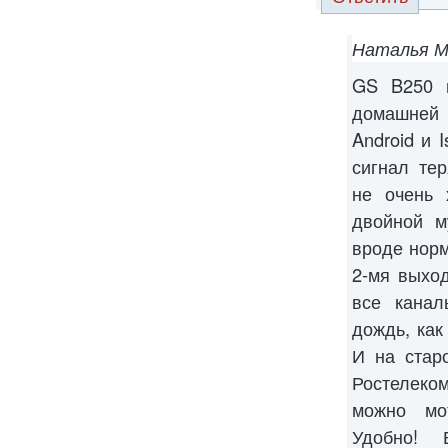
Наталья М
GS B250 и
домашней
Android и 
сигнал тер
не очень 
двойной м
вроде норм
2-мя выхо
все канал
дождь, как
И на стар
Ростелеком
можно мо
Удобно! 