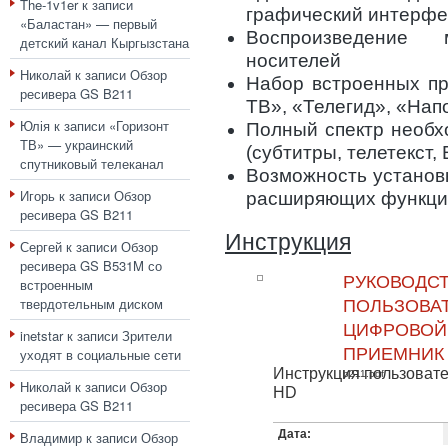
The-1v1er
к записи
графический интерфе
«Баластан» — первый
Воспроизведение
детский канал Кыргызстана
носителей
Николай
к записи
Обзор
Набор встроенных пр
ресивера GS B211
ТВ», «Телегид», «Нап
Юлія
к записи
«Горизонт
Полный спектр необх
ТВ» — украинский
(субтитры, телетекст, 
спутниковый телеканал
Возможность установ
Игорь
к записи
Обзор
расширяющих функци
ресивера GS B211
Инструкция
Сергей
к записи
Обзор
ресивера GS B531M со
РУКОВОДС
встроенным
твердотельным диском
ПОЛЬЗОВАТ
ЦИФРОВОЙ
inetstar
к записи
Зрители
ПРИЕМНИК
уходят в социальные сети
Инструкция пользоват
b211.pdf
Николай
к записи
Обзор
HD
ресивера GS B211
Дата:
Владимир
к записи
Обзор