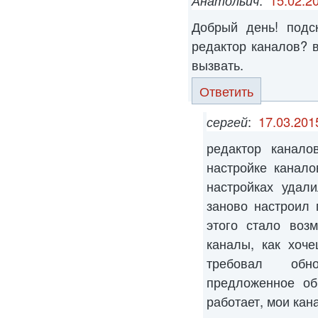
Добрый день! подс
редактор каналов? в
вызвать.
Ответить
сергей
:
17.03.201
редактор канало
настройке канал
настройках удал
заново настроил 
этого стало воз
каналы, как хоч
требовал обн
предложенное об
работает, мои ка