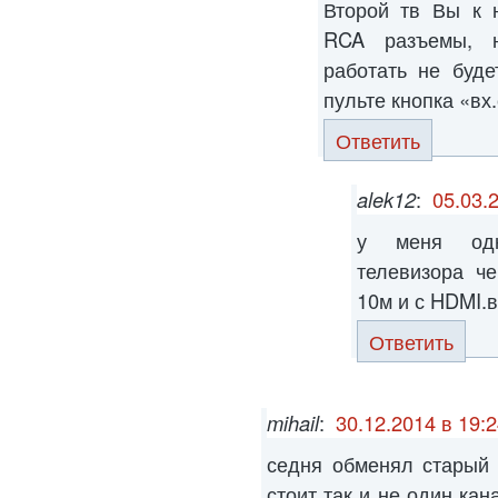
Второй тв Вы к 
RCA разъемы, 
работать не буде
пульте кнопка «вх
Ответить
alek12
:
05.03.
у меня одн
телевизора ч
10м и с HDMI.
Ответить
mihail
:
30.12.2014 в 19:
седня обменял старый 
стоит так и не один ка