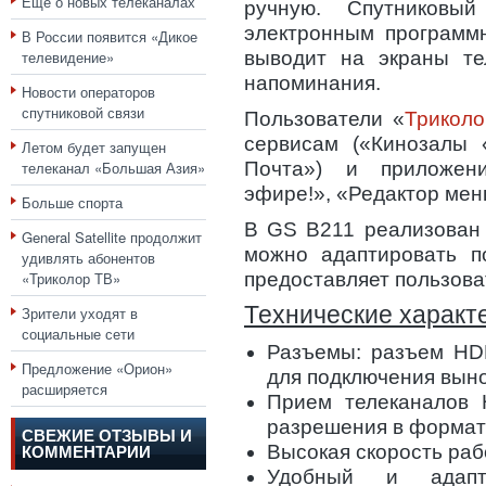
Еще о новых телеканалах
ручную. Спутников
электронным программ
В России появится «Дикое
телевидение»
выводит на экраны тел
напоминания.
Новости операторов
спутниковой связи
Пользователи «
Трикол
сервисам («Кинозалы 
Летом будет запущен
телеканал «Большая Азия»
Почта») и приложен
эфире!», «Редактор меню
Больше спорта
В GS B211 реализован 
General Satellite продолжит
можно адаптировать по
удивлять абонентов
«Триколор ТВ»
предоставляет пользоват
Технические характ
Зрители уходят в
социальные сети
Разъемы: разъем HD
Предложение «Орион»
для подключения вын
расширяется
Прием телеканалов 
разрешения в формат
СВЕЖИЕ ОТЗЫВЫ И
Высокая скорость ра
КОММЕНТАРИИ
Удобный и адапт