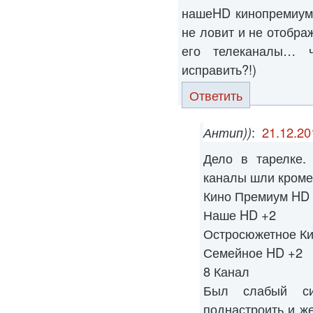
нашеHD кинопремиумH
не ловит и не отображ
его телеканалы… 
исправить?!)
Ответить
Антип))
:
21.12.20
Дело в тарелке.
каналы шли кроме
Кино Премиум HD
Наше HD +2
Остросюжетное Ки
Семейное HD +2
8 Канал
Был слабый си
поднастроить и ж