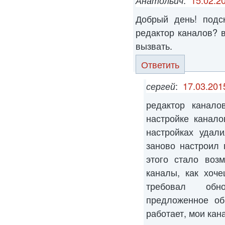
Добрый день! подс
редактор каналов? в
вызвать.
Ответить
сергей
:
17.03.201
редактор канало
настройке канал
настройках удал
заново настроил 
этого стало воз
каналы, как хоч
требовал обн
предложенное об
работает, мои ка