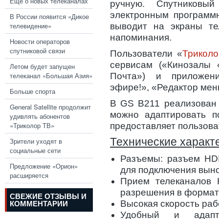
Еще о новых телеканалах
ручную. Спутников
электронным программ
В России появится «Дикое
телевидение»
выводит на экраны тел
напоминания.
Новости операторов
спутниковой связи
Пользователи «
Трикол
сервисам («Кинозалы 
Летом будет запущен
телеканал «Большая Азия»
Почта») и приложен
эфире!», «Редактор меню
Больше спорта
В GS B211 реализован 
General Satellite продолжит
можно адаптировать по
удивлять абонентов
«Триколор ТВ»
предоставляет пользоват
Технические характ
Зрители уходят в
социальные сети
Разъемы: разъем HD
Предложение «Орион»
для подключения вын
расширяется
Прием телеканалов 
разрешения в формат
СВЕЖИЕ ОТЗЫВЫ И
Высокая скорость ра
КОММЕНТАРИИ
Удобный и адапт