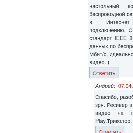
настольный к
беспроводной се
в Интернет 
подключению. С
стандарт IEEE 8
данных по бесп
Мбит/с, идеально
видео. )
Ответить
Андрей
:
07.04
Спасибо, разо
зря. Ресивер 
видео на п
Play.Триколор.
Ответить