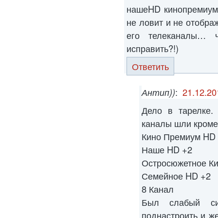
нашеHD кинопремиумH
не ловит и не отображ
его телеканалы… 
исправить?!)
Ответить
Антип))
:
21.12.20
Дело в тарелке.
каналы шли кроме
Кино Премиум HD
Наше HD +2
Остросюжетное Ки
Семейное HD +2
8 Канал
Был слабый си
поднастроить и ж