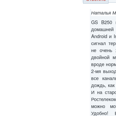
Наталья М
GS B250 и
домашней
Android и 
сигнал тер
не очень 
двойной м
вроде норм
2-мя выхо
все канал
дождь, как
И на стар
Ростелеком
можно мо
Удобно! 