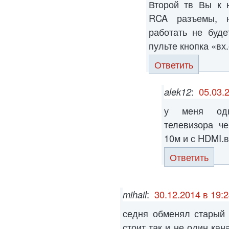
Второй тв Вы к 
RCA разъемы, 
работать не буде
пульте кнопка «вх
Ответить
alek12
:
05.03.
у меня одн
телевизора ч
10м и с HDMI.
Ответить
mihail
:
30.12.2014 в 19:
седня обменял старый 
стоит так и не один ка