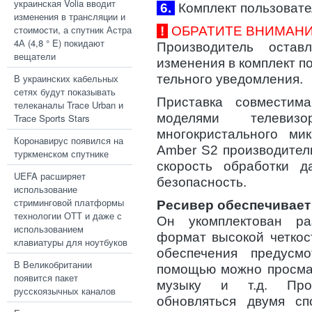
украинская Volia вводит
6.
Комплект пользовате
изменения в трансляции и
стоимости, а спутник Астра
!
ОБРАТИТЕ ВНИМАНИ
4А (4,8 ° E) покидают
Производитель оста
вещатели
изменения в комплект п
В украинских кабельных
тельного уведомления.
сетях будут показывать
Приставка совмести
телеканалы Trace Urban и
моделями телевиз
Trace Sports Stars
многокристального ми
Коронавирус появился на
Amber S2 производител
туркменском спутнике
скорость обработки 
UEFA расширяет
безопасность.
использование
стриминговой платформы
Ресивер обеспечивает
технологии ОТТ и даже с
Он укомплектован р
использованием
формат высокой четкос
клавиатуры для ноутбуков
обеспечения предус
В Великобритании
помощью можно просмат
появится пакет
музыку и т.д. Про
русскоязычных каналов
обновляться двумя сп