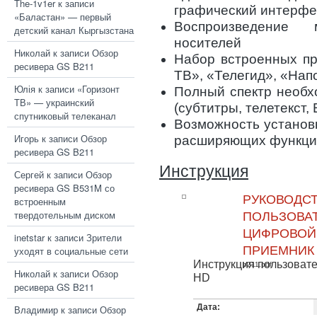
The-1v1er
к записи
графический интерфе
«Баластан» — первый
Воспроизведение
детский канал Кыргызстана
носителей
Николай
к записи
Обзор
Набор встроенных пр
ресивера GS B211
ТВ», «Телегид», «Нап
Юлія
к записи
«Горизонт
Полный спектр необх
ТВ» — украинский
(субтитры, телетекст, 
спутниковый телеканал
Возможность установ
Игорь
к записи
Обзор
расширяющих функци
ресивера GS B211
Инструкция
Сергей
к записи
Обзор
ресивера GS B531M со
РУКОВОДС
встроенным
твердотельным диском
ПОЛЬЗОВАТ
ЦИФРОВОЙ
inetstar
к записи
Зрители
ПРИЕМНИК
уходят в социальные сети
Инструкция пользоват
b211.pdf
Николай
к записи
Обзор
HD
ресивера GS B211
Дата:
Владимир
к записи
Обзор