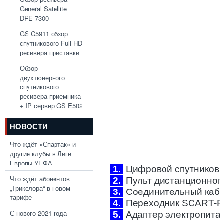
General Satellite
DRE-7300
GS C5911 обзор
спутникового Full HD
ресивера приставки
Обзор
двухтюнерного
спутникового
ресивера приемника
+ IP сервер GS E502
НОВОСТИ
Что ждёт «Спартак» и
другие клубы в Лиге
Европы УЕФА
1.
Цифровой спутниковы
Что ждёт абонентов
2.
Пульт дистанционного
„Триколора“ в новом
3.
Соединительный каб
тарифе
4.
Переходник SCART-R
С нового 2021 года
5.
Адаптер электропитан