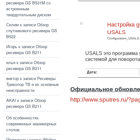
ресивера GS B531M со
встроенным
твердотельным диском
Селим
к записи
Обзор
Настройка g
спутникового ресивера GS
USALS
B522
Configuration_USALS.
Игорь
к записи
Обзор
ресивера GS B211
USALS это программа 
системой для поворота
илья
к записи
Обзор
ресивера GS B211
Дата:
виктор
к записи
Ресиверы
Триколор ТВ и их основные
Официальное обновле
неисправности
http://www.sputres.ru/?p
AKAI
к записи
Обзор
ресивера GS B211
Об особенностях
современных маникюрных
столов
Промокоды казино Winline