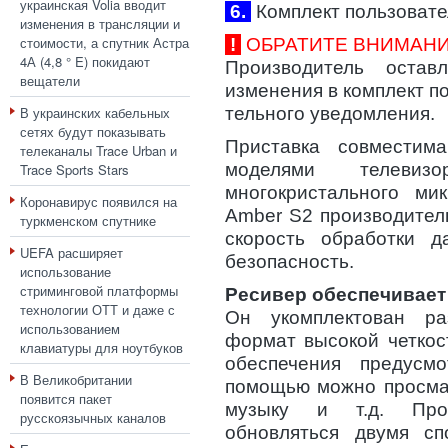
украинская Volia вводит
6.
Комплект пользовате
изменения в трансляции и
стоимости, а спутник Астра
!
ОБРАТИТЕ ВНИМАНИ
4А (4,8 ° E) покидают
Производитель оста
вещатели
изменения в комплект п
В украинских кабельных
тельного уведомления.
сетях будут показывать
Приставка совмести
телеканалы Trace Urban и
моделями телевиз
Trace Sports Stars
многокристального ми
Коронавирус появился на
Amber S2 производител
туркменском спутнике
скорость обработки 
UEFA расширяет
безопасность.
использование
стриминговой платформы
Ресивер обеспечивает
технологии ОТТ и даже с
Он укомплектован р
использованием
формат высокой четкос
клавиатуры для ноутбуков
обеспечения предус
В Великобритании
помощью можно просмат
появится пакет
музыку и т.д. Про
русскоязычных каналов
обновляться двумя сп