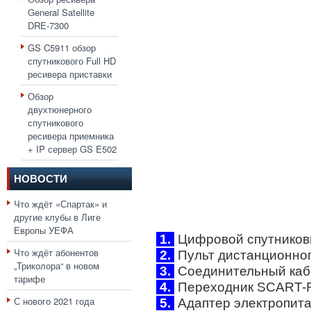
General Satellite
DRE-7300
GS C5911 обзор
спутникового Full HD
ресивера приставки
Обзор
двухтюнерного
спутникового
ресивера приемника
+ IP сервер GS E502
НОВОСТИ
Что ждёт «Спартак» и
другие клубы в Лиге
Европы УЕФА
1.
Цифровой спутниковы
Что ждёт абонентов
2.
Пульт дистанционного
„Триколора“ в новом
3.
Соединительный каб
тарифе
4.
Переходник SCART-R
С нового 2021 года
5.
Адаптер электропитан