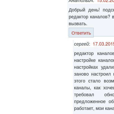
Добрый день! подс
редактор каналов? в
вызвать.
Ответить
сергей
:
17.03.201
редактор канало
настройке канал
настройках удал
заново настроил 
этого стало воз
каналы, как хоч
требовал обн
предложенное об
работает, мои ка