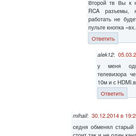
Второй тв Вы к 
RCA разъемы, 
работать не буде
пульте кнопка «вх
Ответить
alek12
:
05.03.
у меня одн
телевизора ч
10м и с HDMI.
Ответить
mihail
:
30.12.2014 в 19:
седня обменял старый 
стоит так и не один ка