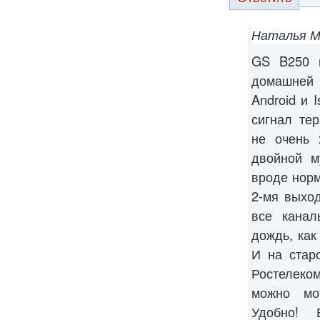
Наталья М
GS B250 и
домашней
Android и 
сигнал тер
не очень 
двойной м
вроде норм
2-мя выхо
все канал
дождь, как
И на стар
Ростелеком
можно мо
Удобно! 