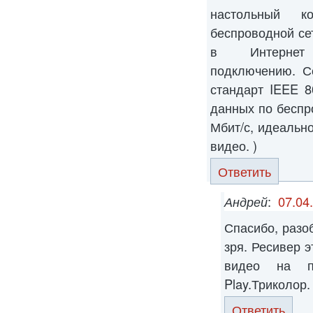
настольный к
беспроводной се
в Интернет 
подключению. С
стандарт IEEE 8
данных по бесп
Мбит/с, идеально
видео. )
Ответить
Андрей
:
07.04
Спасибо, разо
зря. Ресивер 
видео на п
Play.Триколор.
Ответить