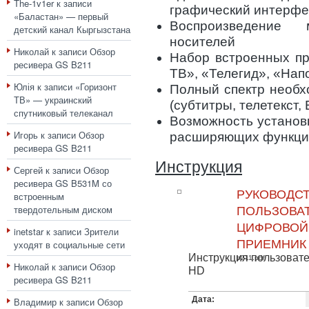
The-1v1er
к записи
графический интерфе
«Баластан» — первый
Воспроизведение
детский канал Кыргызстана
носителей
Николай
к записи
Обзор
Набор встроенных пр
ресивера GS B211
ТВ», «Телегид», «Нап
Юлія
к записи
«Горизонт
Полный спектр необх
ТВ» — украинский
(субтитры, телетекст, 
спутниковый телеканал
Возможность установ
Игорь
к записи
Обзор
расширяющих функци
ресивера GS B211
Инструкция
Сергей
к записи
Обзор
ресивера GS B531M со
РУКОВОДС
встроенным
твердотельным диском
ПОЛЬЗОВАТ
ЦИФРОВОЙ
inetstar
к записи
Зрители
ПРИЕМНИК
уходят в социальные сети
Инструкция пользоват
b211.pdf
Николай
к записи
Обзор
HD
ресивера GS B211
Дата:
Владимир
к записи
Обзор