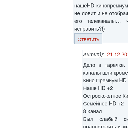
нашеHD кинопремиумH
не ловит и не отображ
его телеканалы… 
исправить?!)
Ответить
Антип))
:
21.12.20
Дело в тарелке.
каналы шли кроме
Кино Премиум HD
Наше HD +2
Остросюжетное Ки
Семейное HD +2
8 Канал
Был слабый си
поднастроить и ж