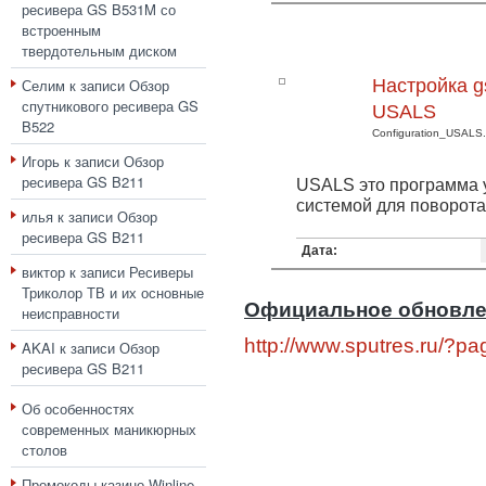
ресивера GS B531M со
встроенным
твердотельным диском
Селим
к записи
Обзор
Настройка g
спутникового ресивера GS
USALS
B522
Configuration_USALS.
Игорь
к записи
Обзор
ресивера GS B211
USALS это программа 
системой для поворота
илья
к записи
Обзор
ресивера GS B211
Дата:
виктор
к записи
Ресиверы
Триколор ТВ и их основные
Официальное обновле
неисправности
http://www.sputres.ru/?p
AKAI
к записи
Обзор
ресивера GS B211
Об особенностях
современных маникюрных
столов
Промокоды казино Winline