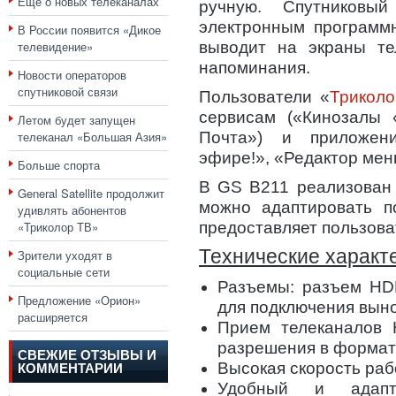
Еще о новых телеканалах
ручную. Спутников
электронным программ
В России появится «Дикое
телевидение»
выводит на экраны тел
напоминания.
Новости операторов
спутниковой связи
Пользователи «
Трикол
сервисам («Кинозалы 
Летом будет запущен
телеканал «Большая Азия»
Почта») и приложен
эфире!», «Редактор меню
Больше спорта
В GS B211 реализован 
General Satellite продолжит
можно адаптировать по
удивлять абонентов
«Триколор ТВ»
предоставляет пользоват
Технические характ
Зрители уходят в
социальные сети
Разъемы: разъем HD
Предложение «Орион»
для подключения вын
расширяется
Прием телеканалов 
разрешения в формат
СВЕЖИЕ ОТЗЫВЫ И
Высокая скорость ра
КОММЕНТАРИИ
Удобный и адапт