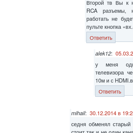
Второй тв Вы к 
RCA разъемы, 
работать не буде
пульте кнопка «вх
Ответить
alek12
:
05.03.
у меня одн
телевизора ч
10м и с HDMI.
Ответить
mihail
:
30.12.2014 в 19:
седня обменял старый 
стоит так и не один ка