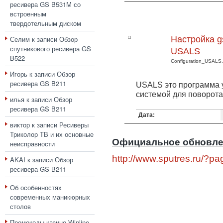
ресивера GS B531M со
встроенным
твердотельным диском
Селим
к записи
Обзор
Настройка g
спутникового ресивера GS
USALS
B522
Configuration_USALS.
Игорь
к записи
Обзор
ресивера GS B211
USALS это программа 
системой для поворота
илья
к записи
Обзор
ресивера GS B211
Дата:
виктор
к записи
Ресиверы
Триколор ТВ и их основные
Официальное обновле
неисправности
http://www.sputres.ru/?p
AKAI
к записи
Обзор
ресивера GS B211
Об особенностях
современных маникюрных
столов
Промокоды казино Winline