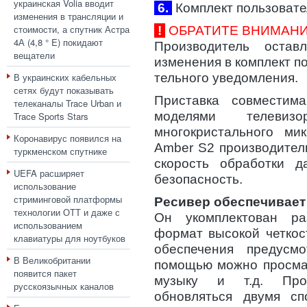
украинская Volia вводит
6.
Комплект пользовате
изменения в трансляции и
стоимости, а спутник Астра
!
ОБРАТИТЕ ВНИМАНИ
4А (4,8 ° E) покидают
Производитель оста
вещатели
изменения в комплект п
В украинских кабельных
тельного уведомления.
сетях будут показывать
Приставка совмести
телеканалы Trace Urban и
моделями телевиз
Trace Sports Stars
многокристального ми
Коронавирус появился на
Amber S2 производител
туркменском спутнике
скорость обработки 
UEFA расширяет
безопасность.
использование
стриминговой платформы
Ресивер обеспечивает
технологии ОТТ и даже с
Он укомплектован р
использованием
формат высокой четкос
клавиатуры для ноутбуков
обеспечения предус
В Великобритании
помощью можно просмат
появится пакет
музыку и т.д. Про
русскоязычных каналов
обновляться двумя сп