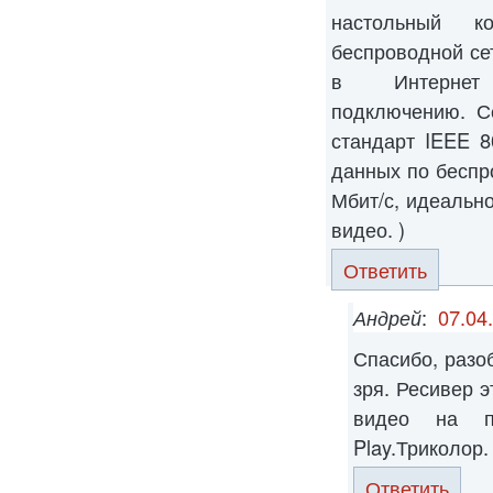
настольный к
беспроводной се
в Интернет 
подключению. С
стандарт IEEE 8
данных по бесп
Мбит/с, идеально
видео. )
Ответить
Андрей
:
07.04
Спасибо, разо
зря. Ресивер 
видео на п
Play.Триколор.
Ответить