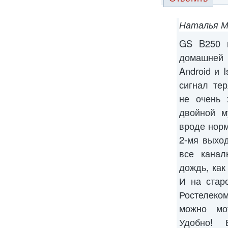
Наталья М
GS B250 и
домашней
Android и 
сигнал тер
не очень 
двойной м
вроде норм
2-мя выхо
все канал
дождь, как
И на стар
Ростелеком
можно мо
Удобно! 