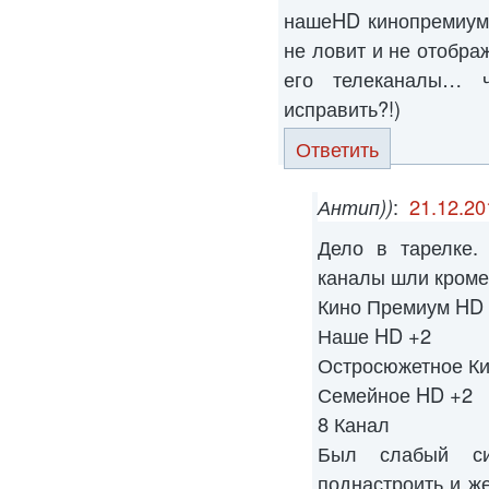
нашеHD кинопремиумH
не ловит и не отображ
его телеканалы… 
исправить?!)
Ответить
Антип))
:
21.12.20
Дело в тарелке.
каналы шли кроме
Кино Премиум HD
Наше HD +2
Остросюжетное Ки
Семейное HD +2
8 Канал
Был слабый си
поднастроить и ж