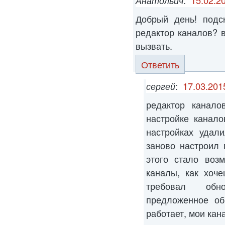
Добрый день! подс
редактор каналов? в
вызвать.
Ответить
сергей
:
17.03.201
редактор канало
настройке канал
настройках удал
заново настроил 
этого стало воз
каналы, как хоч
требовал обн
предложенное об
работает, мои ка