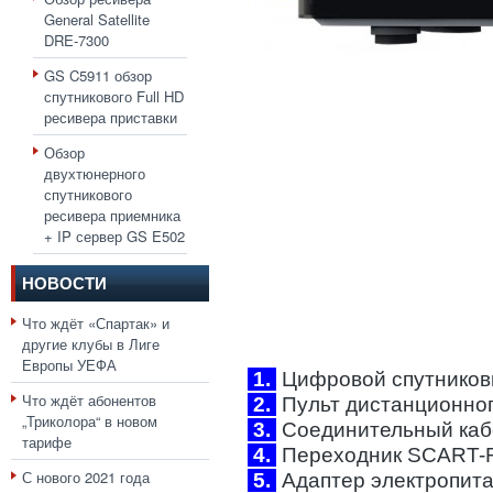
General Satellite
DRE-7300
GS C5911 обзор
спутникового Full HD
ресивера приставки
Обзор
двухтюнерного
спутникового
ресивера приемника
+ IP сервер GS E502
НОВОСТИ
Что ждёт «Спартак» и
другие клубы в Лиге
Европы УЕФА
1.
Цифровой спутниковы
Что ждёт абонентов
2.
Пульт дистанционного
„Триколора“ в новом
3.
Соединительный каб
тарифе
4.
Переходник SCART-R
С нового 2021 года
5.
Адаптер электропитан