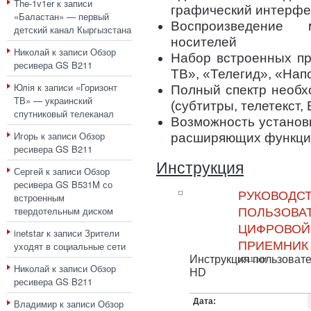
The-1v1er
к записи
графический интерфе
«Баластан» — первый
Воспроизведение
детский канал Кыргызстана
носителей
Николай
к записи
Обзор
Набор встроенных пр
ресивера GS B211
ТВ», «Телегид», «Нап
Юлія
к записи
«Горизонт
Полный спектр необх
ТВ» — украинский
(субтитры, телетекст, 
спутниковый телеканал
Возможность установ
Игорь
к записи
Обзор
расширяющих функци
ресивера GS B211
Инструкция
Сергей
к записи
Обзор
ресивера GS B531M со
РУКОВОДС
встроенным
твердотельным диском
ПОЛЬЗОВАТ
ЦИФРОВОЙ
inetstar
к записи
Зрители
ПРИЕМНИК
уходят в социальные сети
Инструкция пользоват
b211.pdf
Николай
к записи
Обзор
HD
ресивера GS B211
Дата:
Владимир
к записи
Обзор