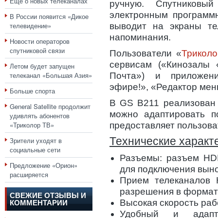
Еще о новых телеканалах
ручную. Спутников
электронным программ
В России появится «Дикое
телевидение»
выводит на экраны тел
напоминания.
Новости операторов
спутниковой связи
Пользователи «
Трикол
сервисам («Кинозалы 
Летом будет запущен
телеканал «Большая Азия»
Почта») и приложен
эфире!», «Редактор меню
Больше спорта
В GS B211 реализован 
General Satellite продолжит
можно адаптировать по
удивлять абонентов
«Триколор ТВ»
предоставляет пользоват
Технические характ
Зрители уходят в
социальные сети
Разъемы: разъем HD
Предложение «Орион»
для подключения вын
расширяется
Прием телеканалов 
разрешения в формат
СВЕЖИЕ ОТЗЫВЫ И
Высокая скорость ра
КОММЕНТАРИИ
Удобный и адапт